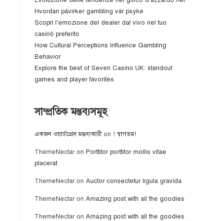
Evoluzione delle tendenze nel gioco d'azzardo nel
Hvordan påvirker gambling vår psyke
Scopri l'emozione del dealer dal vivo nel tuo
casinò preferito
How Cultural Perceptions Influence Gambling
Behavior
Explore the best of Seven Casino UK: standout
games and player favorites
সাম্প্রতিক মন্তব্যসমূহ
একজন ওয়ার্ডপ্রেস মন্তব্যকারী
on
! স্বাগতম!
ThemeNectar
on
Porttitor porttitor mollis vitae
placerat
ThemeNectar
on
Auctor consectetur ligula gravida
ThemeNectar
on
Amazing post with all the goodies
ThemeNectar
on
Amazing post with all the goodies