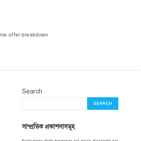
ome offer breakdown
Search
SEARCH
সাম্প্রতিক প্রকাশনাসমূহ