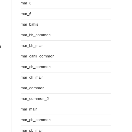
mar_3
mar_6
mar_bahis
mar_bh_common
mar_bh_main
n
m
mar_canli_common
mar_ch_common
mar_ch_main
mar_common
mar_common_2
mar_main
mar_pb_common
mar_pb_main