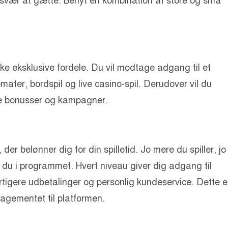
svær at gætte. Benyt en kombination af store og små
ke eksklusive fordele. Du vil modtage adgang til et
mater, bordspil og live casino-spil. Derudover vil du
ive bonusser og kampagner.
r belønner dig for din spilletid. Jo mere du spiller, jo
r du i programmet. Hvert niveau giver dig adgang til
rtigere udbetalinger og personlig kundeservice. Dette e
agementet til platformen.