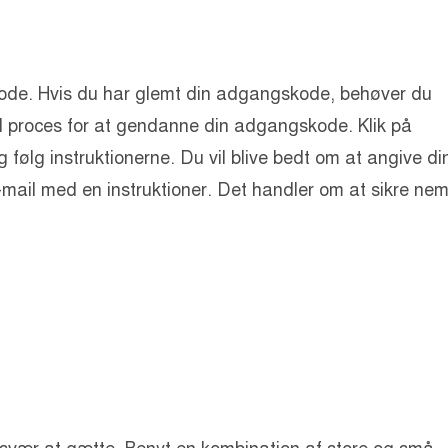
ode. Hvis du har glemt din adgangskode, behøver du
el proces for at gendanne din adgangskode. Klik på
følg instruktionerne. Du vil blive bedt om at angive di
-mail med en instruktioner. Det handler om at sikre ne