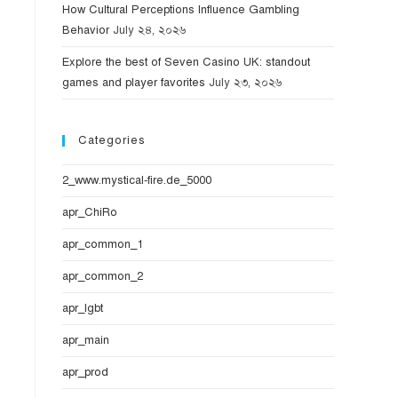
How Cultural Perceptions Influence Gambling
Behavior
July ২৪, ২০২৬
Explore the best of Seven Casino UK: standout
games and player favorites
July ২৩, ২০২৬
Categories
2_www.mystical-fire.de_5000
apr_ChiRo
apr_common_1
apr_common_2
apr_lgbt
apr_main
apr_prod