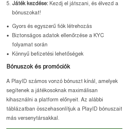
Játék kezdése:
Kezdj el játszani, és élvezd a
bónuszokat!
Gyors és egyszerű fiók létrehozás
Biztonságos adatok ellenőrzése a KYC
folyamat során
Könnyű befizetési lehetőségek
Bónuszok és promóciók
A PlayID számos vonzó bónuszt kínál, amelyek
segítenek a játékosoknak maximálisan
kihasználni a platform előnyeit. Az alábbi
táblázatban összehasonlítjuk a PlayID bónuszait
más versenytársakkal.