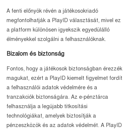
A fenti előnyök révén a játékosokriadó
megfontolhatják a PlayID választását, mivel ez
a platform különösen igyekszik egyedülálló
élményekkel szolgálni a felhasználóknak.
Bizalom és biztonság
Fontos, hogy a játékosok biztonságban érezzék
magukat, ezért a PlayID kiemelt figyelmet fordít
a felhasználói adatok védelmére és a
tranzakciók biztonságára. Az e-pénztárca
felhasználja a legújabb titkosítási
technológiákat, amelyek biztosítják a
pénzeszközök és az adatok védelmét. A PlayID