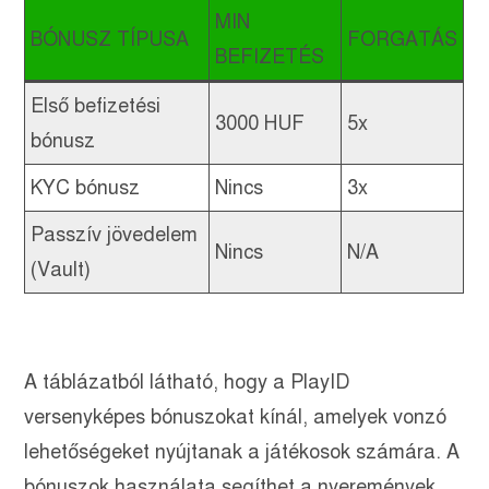
MIN
BÓNUSZ TÍPUSA
FORGATÁS
BEFIZETÉS
Első befizetési
3000 HUF
5x
bónusz
KYC bónusz
Nincs
3x
Passzív jövedelem
Nincs
N/A
(Vault)
A táblázatból látható, hogy a PlayID
versenyképes bónuszokat kínál, amelyek vonzó
lehetőségeket nyújtanak a játékosok számára. A
bónuszok használata segíthet a nyeremények