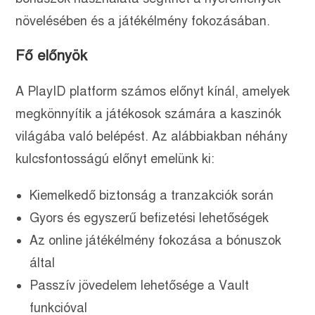
növelésében és a játékélmény fokozásában.
Fő előnyök
A PlayID platform számos előnyt kínál, amelyek
megkönnyítik a játékosok számára a kaszinók
világába való belépést. Az alábbiakban néhány
kulcsfontosságú előnyt emelünk ki:
Kiemelkedő biztonság a tranzakciók során
Gyors és egyszerű befizetési lehetőségek
Az online játékélmény fokozása a bónuszok
által
Passzív jövedelem lehetősége a Vault
funkcióval