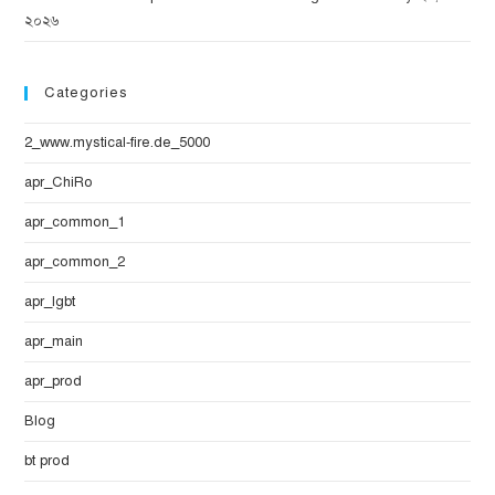
২০২৬
Categories
2_www.mystical-fire.de_5000
apr_ChiRo
apr_common_1
apr_common_2
apr_lgbt
apr_main
apr_prod
Blog
bt prod