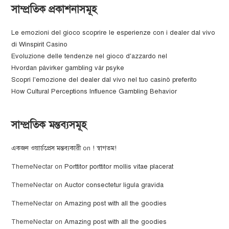
সাম্প্রতিক প্রকাশনাসমূহ
Le emozioni del gioco scoprire le esperienze con i dealer dal vivo
di Winspirit Casino
Evoluzione delle tendenze nel gioco d'azzardo nel
Hvordan påvirker gambling vår psyke
Scopri l'emozione del dealer dal vivo nel tuo casinò preferito
How Cultural Perceptions Influence Gambling Behavior
সাম্প্রতিক মন্তব্যসমূহ
একজন ওয়ার্ডপ্রেস মন্তব্যকারী
on
! স্বাগতম!
ThemeNectar
on
Porttitor porttitor mollis vitae placerat
ThemeNectar
on
Auctor consectetur ligula gravida
ThemeNectar
on
Amazing post with all the goodies
ThemeNectar
on
Amazing post with all the goodies