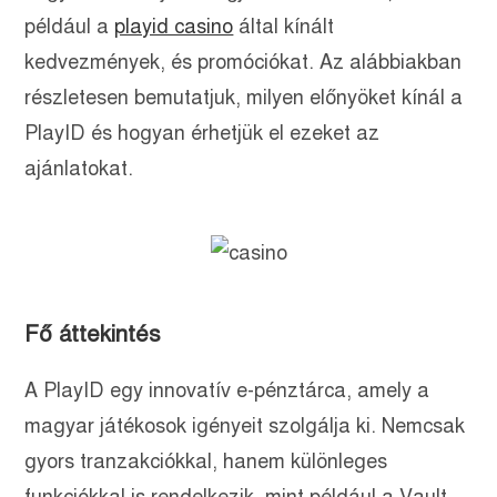
például a
playid casino
által kínált
kedvezmények, és promóciókat. Az alábbiakban
részletesen bemutatjuk, milyen előnyöket kínál a
PlayID és hogyan érhetjük el ezeket az
ajánlatokat.
Fő áttekintés
A PlayID egy innovatív e-pénztárca, amely a
magyar játékosok igényeit szolgálja ki. Nemcsak
gyors tranzakciókkal, hanem különleges