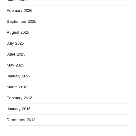
February 2026
September 2025
August 2025
July 2025
June 2025
May 2025
January 2022
March 2013
February 2013
January 2013
December 2012