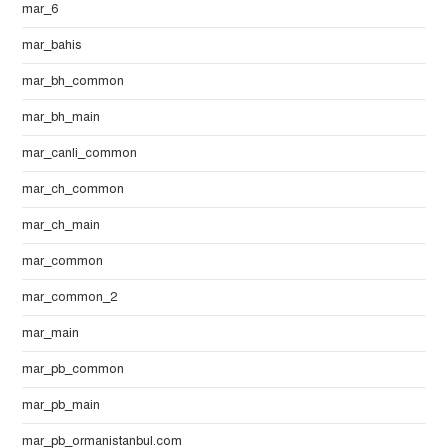
mar_6
mar_bahis
mar_bh_common
mar_bh_main
mar_canli_common
mar_ch_common
mar_ch_main
mar_common
mar_common_2
mar_main
mar_pb_common
mar_pb_main
mar_pb_ormanistanbul.com