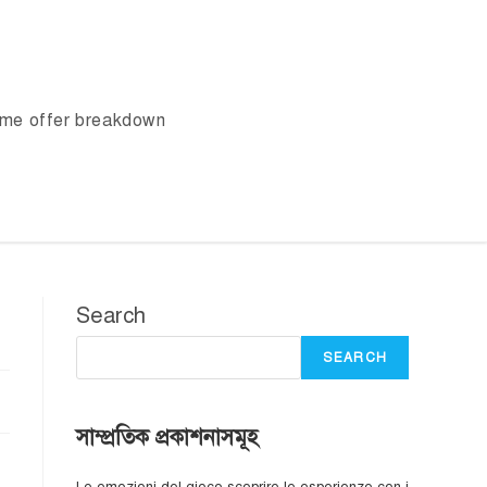
ome offer breakdown
Search
SEARCH
সাম্প্রতিক প্রকাশনাসমূহ