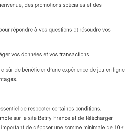
 bienvenue, des promotions spéciales et des
, pour répondre à vos questions et résoudre vos
téger vos données et vos transactions.
re sûr de bénéficier d’une expérience de jeu en ligne
antages.
essentiel de respecter certaines conditions.
mpte sur le site Betify France et de télécharger
l est important de déposer une somme minimale de 10 €