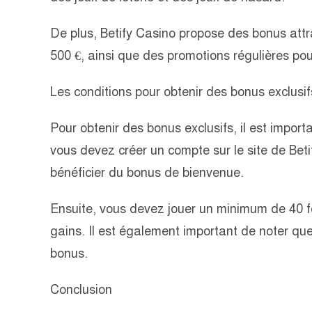
De plus, Betify Casino propose des bonus attr
500 €, ainsi que des promotions régulières pour
Les conditions pour obtenir des bonus exclusif
Pour obtenir des bonus exclusifs, il est impor
vous devez créer un compte sur le site de Bet
bénéficier du bonus de bienvenue.
Ensuite, vous devez jouer un minimum de 40 fo
gains. Il est également important de noter que
bonus.
Conclusion