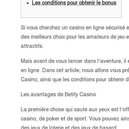
Les conditions pour obtenir le bonus
Si vous cherchez un casino en ligne sécurisé e
des meilleurs choix pour les amateurs de jeu e
attractifs.
Mais avant de vous lancer dans l’aventure, il 
en ligne. Dans cet article, nous allons vous p
Casino, ainsi que les conditions pour obtenir d
Les avantages de Betify Casino
La première chose qui saute aux yeux est l’off
casino, de poker et de sport. Vous pouvez ainsi
des jeux de loterie et des jeux de hasard.