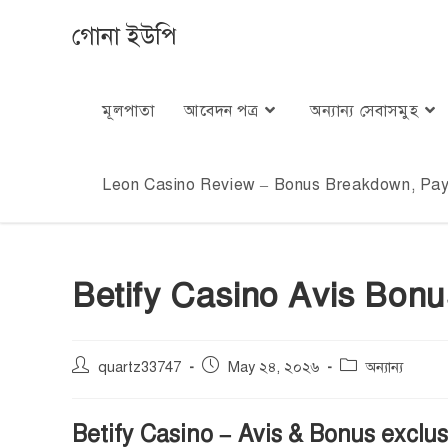
গোনা ইউপি
মূলপাতা
আবেদন পত্র
অন্যান্য সেবাসমুহ
Leon Casino Review – Bonus Breakdown, Paym
Betify Casino Avis Bonu
quartz33747
May ২৪, ২০২৬
অন্যান্য
Betify Casino – Avis & Bonus exclus