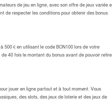
mateurs de jeu en ligne, avec son offre de jeux variée e
ant de respecter les conditions pour obtenir des bonus
 500 € en utilisant le code BON100 lors de votre
 de 40 fois le montant du bonus avant de pouvoir retire
pour jouer en ligne partout et à tout moment. Vous
assiques, des slots, des jeux de loterie et des jeux de