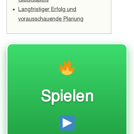
Langfristiger Erfolg und
vorausschauende Planung
Spielen