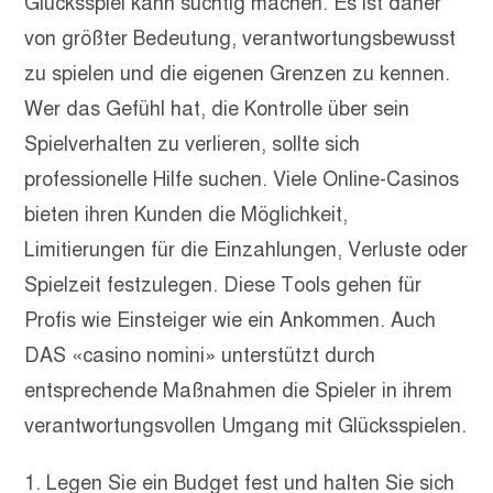
Glücksspiel kann süchtig machen. Es ist daher
von größter Bedeutung, verantwortungsbewusst
zu spielen und die eigenen Grenzen zu kennen.
Wer das Gefühl hat, die Kontrolle über sein
Spielverhalten zu verlieren, sollte sich
professionelle Hilfe suchen. Viele Online-Casinos
bieten ihren Kunden die Möglichkeit,
Limitierungen für die Einzahlungen, Verluste oder
Spielzeit festzulegen. Diese Tools gehen für
Profis wie Einsteiger wie ein Ankommen. Auch
DAS «casino nomini» unterstützt durch
entsprechende Maßnahmen die Spieler in ihrem
verantwortungsvollen Umgang mit Glücksspielen.
Legen Sie ein Budget fest und halten Sie sich