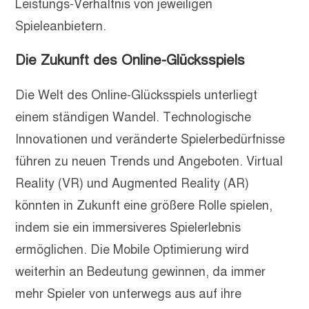
Leistungs-Verhältnis von jeweiligen
Spieleanbietern.
Die Zukunft des Online-Glücksspiels
Die Welt des Online-Glücksspiels unterliegt
einem ständigen Wandel. Technologische
Innovationen und veränderte Spielerbedürfnisse
führen zu neuen Trends und Angeboten. Virtual
Reality (VR) und Augmented Reality (AR)
könnten in Zukunft eine größere Rolle spielen,
indem sie ein immersiveres Spielerlebnis
ermöglichen. Die Mobile Optimierung wird
weiterhin an Bedeutung gewinnen, da immer
mehr Spieler von unterwegs aus auf ihre