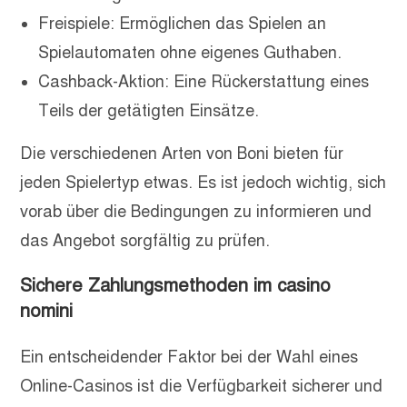
Freispiele: Ermöglichen das Spielen an
Spielautomaten ohne eigenes Guthaben.
Cashback-Aktion: Eine Rückerstattung eines
Teils der getätigten Einsätze.
Die verschiedenen Arten von Boni bieten für
jeden Spielertyp etwas. Es ist jedoch wichtig, sich
vorab über die Bedingungen zu informieren und
das Angebot sorgfältig zu prüfen.
Sichere Zahlungsmethoden im casino
nomini
Ein entscheidender Faktor bei der Wahl eines
Online-Casinos ist die Verfügbarkeit sicherer und