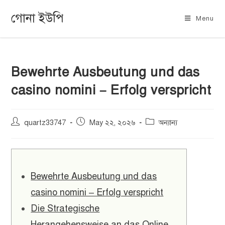
গোনা ইউপি
Menu
Bewehrte Ausbeutung und das
casino nomini – Erfolg verspricht
quartz33747
May ২২, ২০২৬
অন্যান্য
Bewehrte Ausbeutung und das
casino nomini – Erfolg verspricht
Die Strategische
Herangehensweise an das Online