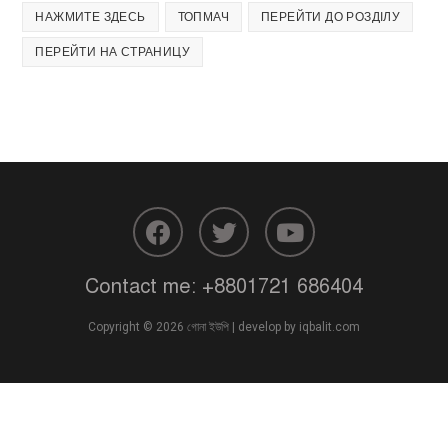
НАЖМИТЕ ЗДЕСЬ
ТОПМАЧ
ПЕРЕЙТИ ДО РОЗДІЛУ
ПЕРЕЙТИ НА СТРАНИЦУ
Contact me:
+8801721 686404
Copyright © 2026 গোনা ইউপি | develop by
iqbalit.com