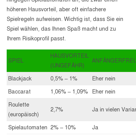
höheren Hausvorteil, aber oft einfachere
Spielregeln aufweisen. Wichtig ist, dass Sie ein
Spiel wählen, das Ihnen Spaß macht und zu
Ihrem Risikoprofil passt.
HAUSVORTEIL
SPIEL
ANFÄNGERFREU
(UNGEFÄHR)
Blackjack
0,5% – 1%
Eher nein
Baccarat
1,06% – 1,09%
Eher nein
Roulette
2,7%
Ja in vielen Vari
(europäisch)
Spielautomaten
2% – 10%
Ja