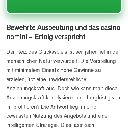
Bewehrte Ausbeutung und das casino
nomini – Erfolg verspricht
Der Reiz des Glücksspiels ist seit jeher tief in der
menschlichen Natur verwurzelt. Die Vorstellung,
mit minimalem Einsatz hohe Gewinne zu
erzielen, übt eine unwiderstehliche
Anziehungskraft aus. Doch wie kann man diese
Anziehungskraft kanalysieren und langfristig von
ihr profitieren? Die Antwort liegt in einer
bewussten Nutzung des Angebots und einer
intelligenten Strategie. Dies lässt sich