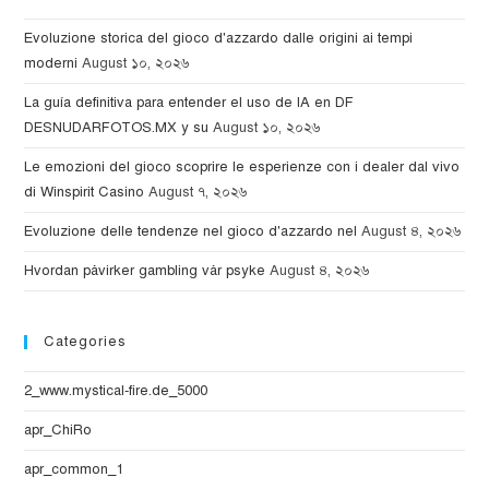
Evoluzione storica del gioco d'azzardo dalle origini ai tempi
moderni
August ১০, ২০২৬
La guía definitiva para entender el uso de IA en DF
DESNUDARFOTOS.MX y su
August ১০, ২০২৬
Le emozioni del gioco scoprire le esperienze con i dealer dal vivo
di Winspirit Casino
August ৭, ২০২৬
Evoluzione delle tendenze nel gioco d'azzardo nel
August ৪, ২০২৬
Hvordan påvirker gambling vår psyke
August ৪, ২০২৬
Categories
2_www.mystical-fire.de_5000
apr_ChiRo
apr_common_1