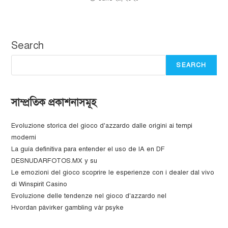
Search
SEARCH
সাম্প্রতিক প্রকাশনাসমূহ
Evoluzione storica del gioco d'azzardo dalle origini ai tempi
moderni
La guía definitiva para entender el uso de IA en DF
DESNUDARFOTOS.MX y su
Le emozioni del gioco scoprire le esperienze con i dealer dal vivo
di Winspirit Casino
Evoluzione delle tendenze nel gioco d'azzardo nel
Hvordan påvirker gambling vår psyke