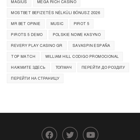
MAGIUS
MEGA RICH CASINO
MOSTBET BEFIZETÉS NÉLKÜLI BÓNUSZ 2026
MR BET OPINIE
MUSIC
PIROT 5
PIROTS 5 DEMO
POLSKIE NOWE KASYNO
REVERY PLAY CASINO GR
SAVASPIN ESPAÑA
TOP MATCH
WILLIAM HILL CODIGO PROMOCIONAL
НАЖМИТЕ ЗДЕСЬ
ТОПМАЧ
ПЕРЕЙТИ ДО РОЗДІЛУ
ПЕРЕЙТИ НА СТРАНИЦУ