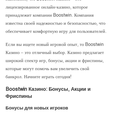
лицензированное онлайн-казино, которое
принадлежит компании Boostwin. Компания
известна своей надежностью и безопасностью, что
обеспечивает комфортную игру для пользователей.
Если вы ищете новый игровой опыт, то Boostwin
Казино – это отличный выбор. Казино предлагает
широкий спектр игр, бонусы, акции и фриспины,
которые могут помочь вам увеличить свой
банкрол. Начните играть сегодня!
Boostwin Казино: Бонусы, Акции и
Фриспины
Бонусы для новых игроков