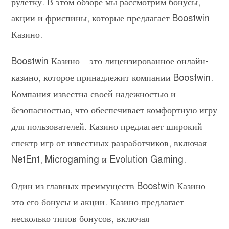
рулетку. В этом обзоре мы рассмотрим бонусы,
акции и фриспины, которые предлагает Boostwin
Казино.
Boostwin Казино – это лицензированное онлайн-
казино, которое принадлежит компании Boostwin.
Компания известна своей надежностью и
безопасностью, что обеспечивает комфортную игру
для пользователей. Казино предлагает широкий
спектр игр от известных разработчиков, включая
NetEnt, Microgaming и Evolution Gaming.
Один из главных преимуществ Boostwin Казино –
это его бонусы и акции. Казино предлагает
несколько типов бонусов, включая