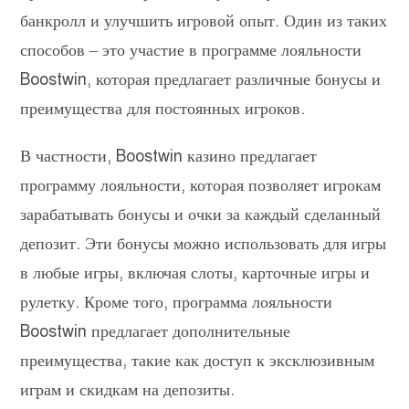
банкролл и улучшить игровой опыт. Один из таких
способов – это участие в программе лояльности
Boostwin, которая предлагает различные бонусы и
преимущества для постоянных игроков.
В частности, Boostwin казино предлагает
программу лояльности, которая позволяет игрокам
зарабатывать бонусы и очки за каждый сделанный
депозит. Эти бонусы можно использовать для игры
в любые игры, включая слоты, карточные игры и
рулетку. Кроме того, программа лояльности
Boostwin предлагает дополнительные
преимущества, такие как доступ к эксклюзивным
играм и скидкам на депозиты.