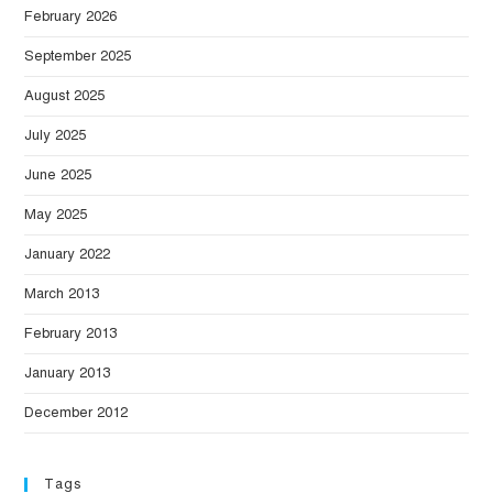
February 2026
September 2025
August 2025
July 2025
June 2025
May 2025
January 2022
March 2013
February 2013
January 2013
December 2012
Tags