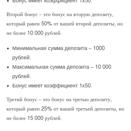
Бонус имеет коэффициент 1х50.
Второй бонус – это бонус на вторую депозиту,
который равен 50% от вашей второй депозиты, но
не более 10 000 рублей.
Минимальная сумма депозита – 1000
рублей.
Максимальная сумма депозита – 10 000
рублей.
Бонус имеет коэффициент 1х50.
Третий бонус – это бонус на третью депозиту,
который равен 25% от вашей третьей депозиты, но
не более 15 000 рублей.