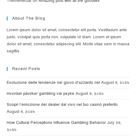
ThemeNectar
on
Amazing post with all the goodies
About The Blog
Lorem ipsum dolor sit amet, consectetur elit porta. Vestibulum ante
justo, volutpat quis porta non, vulputate id diam. Lorem et ipsum
dolor sit amet, consectetur adipiscing elit. Morbi vitae sem in massa
sagittis.
Recent Posts
Evoluzione delle tendenze nel gioco d'azzardo nel
August ৪, ২০২৬
Hvordan påvirker gambling vår psyke
August ৪, ২০২৬
Scopri l'emozione del dealer dal vivo nel tuo casinò preferito
August ৪, ২০২৬
How Cultural Perceptions Influence Gambling Behavior
July ২৪,
২০২৬