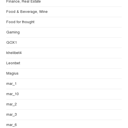
Finance, Real Estate
Food & Beverage, Wine
Food for thought
Gaming
GOX1
khelibet4
Leonbet
Magius
mar_1
mar_10
mar_2
mar_3
mar_6