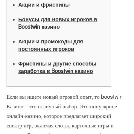
Акции и фриспины
Бонусы для новых игроков в
Boostwin казино
Акции и промокоды для
постоянных игроков
Фриспины и другие способы
заработка в Boostwin казино
Если вы ищете новый игровой опыт, то
boostwin
Казино – это отличный выбор. Это популярное
онлайн-казино, которое предлагает широкий
спектр игр, включая слоты, карточные игры и