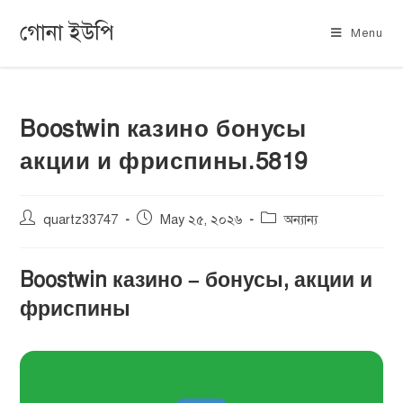
গোনা ইউপি
Menu
Boostwin казино бонусы
акции и фриспины.5819
quartz33747
May ২৫, ২০২৬
অন্যান্য
Boostwin казино – бонусы, акции и
фриспины