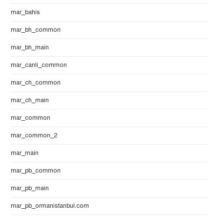
mar_bahis
mar_bh_common
mar_bh_main
mar_canli_common
mar_ch_common
mar_ch_main
mar_common
mar_common_2
mar_main
mar_pb_common
mar_pb_main
mar_pb_ormanistanbul.com