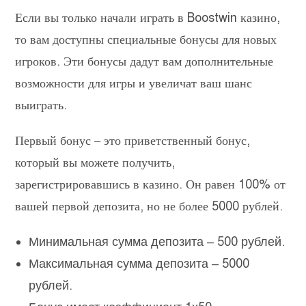
Если вы только начали играть в Boostwin казино,
то вам доступны специальные бонусы для новых
игроков. Эти бонусы дадут вам дополнительные
возможности для игры и увеличат ваш шанс
выиграть.
Первый бонус – это приветственный бонус,
который вы можете получить,
зарегистрировавшись в казино. Он равен 100% от
вашей первой депозита, но не более 5000 рублей.
Минимальная сумма депозита – 500 рублей.
Максимальная сумма депозита – 5000
рублей.