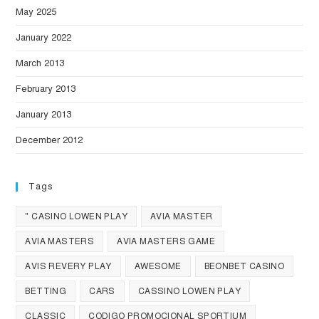
May 2025
January 2022
March 2013
February 2013
January 2013
December 2012
Tags
" CASINO LOWEN PLAY
AVIA MASTER
AVIA MASTERS
AVIA MASTERS GAME
AVIS REVERY PLAY
AWESOME
BEONBET CASINO
BETTING
CARS
CASSINO LOWEN PLAY
CLASSIC
CODIGO PROMOCIONAL SPORTIUM