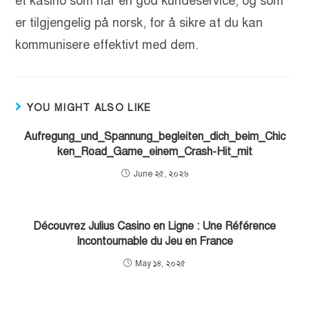
et kasino som har en god kundeservice, og som
er tilgjengelig på norsk, for å sikre at du kan
kommunisere effektivt med dem.
YOU MIGHT ALSO LIKE
Aufregung_und_Spannung_begleiten_dich_beim_Chic
ken_Road_Game_einem_Crash-Hit_mit
June ২৫, ২০২৬
Découvrez Julius Casino en Ligne : Une Référence
Incontournable du Jeu en France
May ১৪, ২০২৫