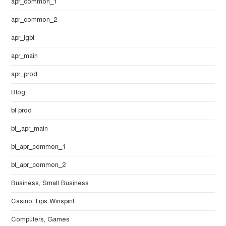
apr_common_1
apr_common_2
apr_lgbt
apr_main
apr_prod
Blog
bt prod
bt_,apr_main
bt_apr_common_1
bt_apr_common_2
Business, Small Business
Casino Tips Winspirit
Computers, Games