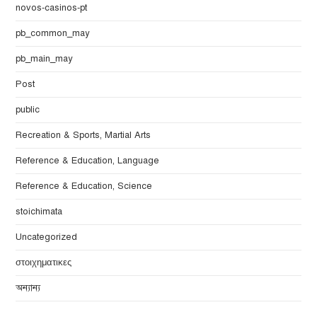
novos-casinos-pt
pb_common_may
pb_main_may
Post
public
Recreation & Sports, Martial Arts
Reference & Education, Language
Reference & Education, Science
stoichimata
Uncategorized
στοιχηματικες
অন্যান্য