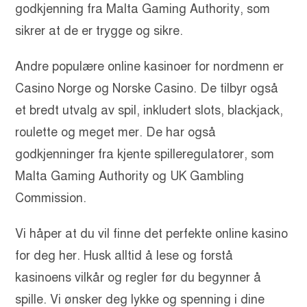
godkjenning fra Malta Gaming Authority, som
sikrer at de er trygge og sikre.
Andre populære online kasinoer for nordmenn er
Casino Norge og Norske Casino. De tilbyr også
et bredt utvalg av spil, inkludert slots, blackjack,
roulette og meget mer. De har også
godkjenninger fra kjente spilleregulatorer, som
Malta Gaming Authority og UK Gambling
Commission.
Vi håper at du vil finne det perfekte online kasino
for deg her. Husk alltid å lese og forstå
kasinoens vilkår og regler før du begynner å
spille. Vi ønsker deg lykke og spenning i dine