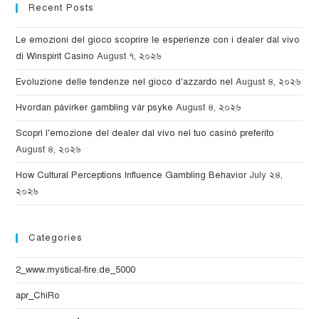
Recent Posts
Le emozioni del gioco scoprire le esperienze con i dealer dal vivo
di Winspirit Casino
August ৭, ২০২৬
Evoluzione delle tendenze nel gioco d'azzardo nel
August ৪, ২০২৬
Hvordan påvirker gambling vår psyke
August ৪, ২০২৬
Scopri l'emozione del dealer dal vivo nel tuo casinò preferito
August ৪, ২০২৬
How Cultural Perceptions Influence Gambling Behavior
July ২৪,
২০২৬
Categories
2_www.mystical-fire.de_5000
apr_ChiRo