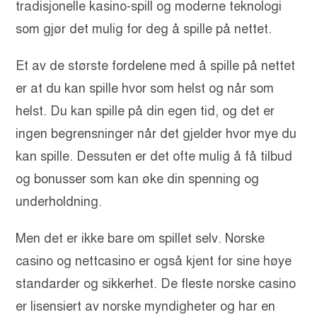
tradisjonelle kasino-spill og moderne teknologi
som gjør det mulig for deg å spille på nettet.
Et av de største fordelene med å spille på nettet
er at du kan spille hvor som helst og når som
helst. Du kan spille på din egen tid, og det er
ingen begrensninger når det gjelder hvor mye du
kan spille. Dessuten er det ofte mulig å få tilbud
og bonusser som kan øke din spenning og
underholdning.
Men det er ikke bare om spillet selv. Norske
casino og nettcasino er også kjent for sine høye
standarder og sikkerhet. De fleste norske casino
er lisensiert av norske myndigheter og har en