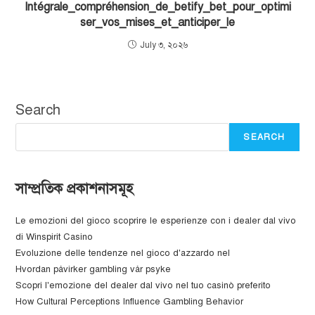
Intégrale_compréhension_de_betify_bet_pour_optimi
ser_vos_mises_et_anticiper_le
July ৩, ২০২৬
Search
SEARCH
সাম্প্রতিক প্রকাশনাসমূহ
Le emozioni del gioco scoprire le esperienze con i dealer dal vivo
di Winspirit Casino
Evoluzione delle tendenze nel gioco d'azzardo nel
Hvordan påvirker gambling vår psyke
Scopri l'emozione del dealer dal vivo nel tuo casinò preferito
How Cultural Perceptions Influence Gambling Behavior