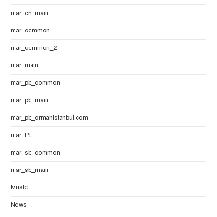
mar_ch_main
mar_common
mar_common_2
mar_main
mar_pb_common
mar_pb_main
mar_pb_ormanistanbul.com
mar_PL
mar_sb_common
mar_sb_main
Music
News