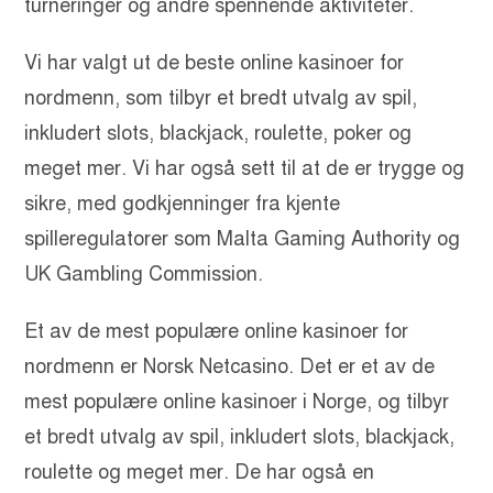
turneringer og andre spennende aktiviteter.
Vi har valgt ut de beste online kasinoer for
nordmenn, som tilbyr et bredt utvalg av spil,
inkludert slots, blackjack, roulette, poker og
meget mer. Vi har også sett til at de er trygge og
sikre, med godkjenninger fra kjente
spilleregulatorer som Malta Gaming Authority og
UK Gambling Commission.
Et av de mest populære online kasinoer for
nordmenn er Norsk Netcasino. Det er et av de
mest populære online kasinoer i Norge, og tilbyr
et bredt utvalg av spil, inkludert slots, blackjack,
roulette og meget mer. De har også en