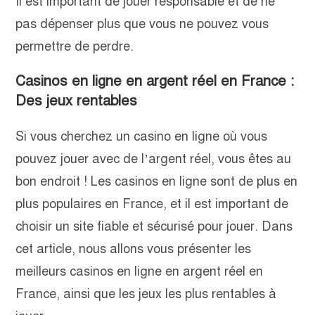
Il est important de jouer responsable et de ne
pas dépenser plus que vous ne pouvez vous
permettre de perdre.
Casinos en ligne en argent réel en France :
Des jeux rentables
Si vous cherchez un casino en ligne où vous
pouvez jouer avec de l’argent réel, vous êtes au
bon endroit ! Les casinos en ligne sont de plus en
plus populaires en France, et il est important de
choisir un site fiable et sécurisé pour jouer. Dans
cet article, nous allons vous présenter les
meilleurs casinos en ligne en argent réel en
France, ainsi que les jeux les plus rentables à