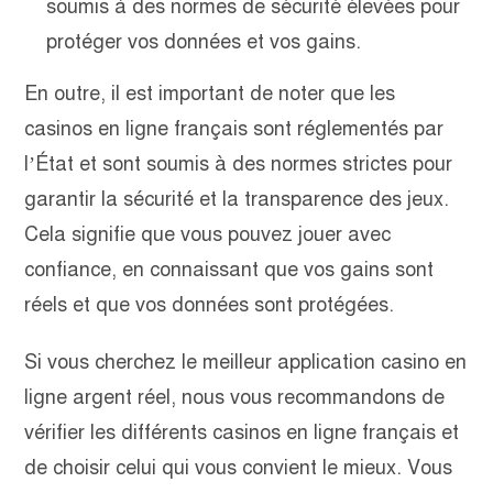
soumis à des normes de sécurité élevées pour
protéger vos données et vos gains.
En outre, il est important de noter que les
casinos en ligne français sont réglementés par
l’État et sont soumis à des normes strictes pour
garantir la sécurité et la transparence des jeux.
Cela signifie que vous pouvez jouer avec
confiance, en connaissant que vos gains sont
réels et que vos données sont protégées.
Si vous cherchez le meilleur application casino en
ligne argent réel, nous vous recommandons de
vérifier les différents casinos en ligne français et
de choisir celui qui vous convient le mieux. Vous