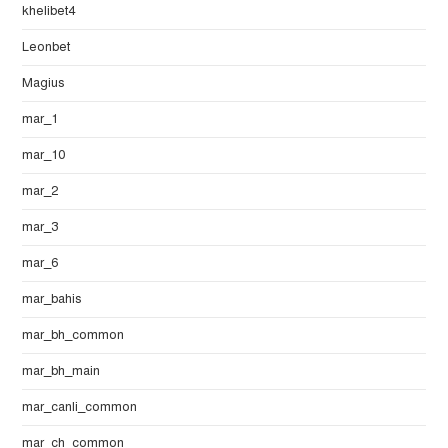
khelibet4
Leonbet
Magius
mar_1
mar_10
mar_2
mar_3
mar_6
mar_bahis
mar_bh_common
mar_bh_main
mar_canli_common
mar_ch_common