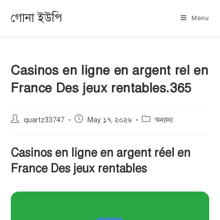
গোনা ইউপি
Menu
Casinos en ligne en argent rel en
France Des jeux rentables.365
quartz33747
May ১৭, ২০২৬
অন্যান্য
Casinos en ligne en argent réel en
France Des jeux rentables