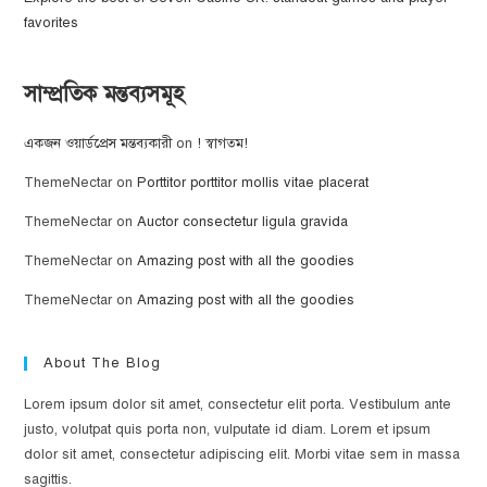
favorites
সাম্প্রতিক মন্তব্যসমূহ
একজন ওয়ার্ডপ্রেস মন্তব্যকারী
on
! স্বাগতম!
ThemeNectar
on
Porttitor porttitor mollis vitae placerat
ThemeNectar
on
Auctor consectetur ligula gravida
ThemeNectar
on
Amazing post with all the goodies
ThemeNectar
on
Amazing post with all the goodies
About The Blog
Lorem ipsum dolor sit amet, consectetur elit porta. Vestibulum ante
justo, volutpat quis porta non, vulputate id diam. Lorem et ipsum
dolor sit amet, consectetur adipiscing elit. Morbi vitae sem in massa
sagittis.