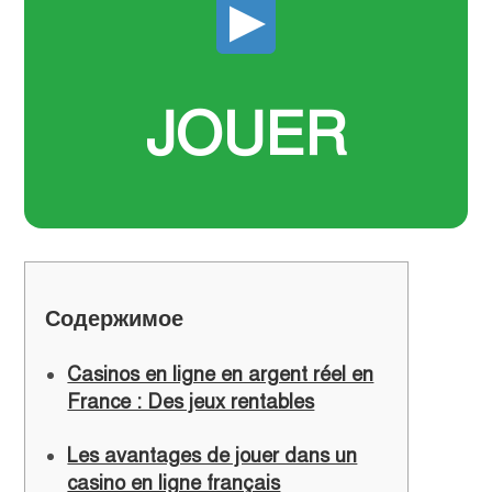
JOUER
Содержимое
Casinos en ligne en argent réel en
France : Des jeux rentables
Les avantages de jouer dans un
casino en ligne français