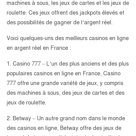
machines à sous, les jeux de cartes et les jeux de
roulette. Ces jeux offrent des jackpots élevés et
des possibilités de gagner de l’argent réel.
Voici quelques-uns des meilleurs casinos en ligne
en argent réel en France :
1. Casino 777 – L’un des plus anciens et des plus
populaires casinos en ligne en France, Casino
777 offre une grande variété de jeux, y compris
des machines à sous, des jeux de cartes et des
jeux de roulette.
2. Betway – Un autre grand nom dans le monde
des casinos en ligne, Betway offre des jeux de