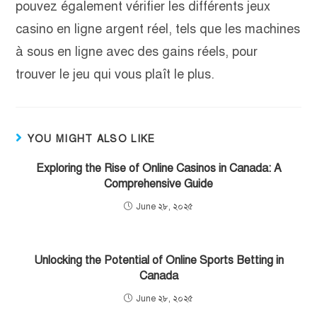
pouvez également vérifier les différents jeux
casino en ligne argent réel, tels que les machines
à sous en ligne avec des gains réels, pour
trouver le jeu qui vous plaît le plus.
YOU MIGHT ALSO LIKE
Exploring the Rise of Online Casinos in Canada: A
Comprehensive Guide
June ২৮, ২০২৫
Unlocking the Potential of Online Sports Betting in
Canada
June ২৮, ২০২৫