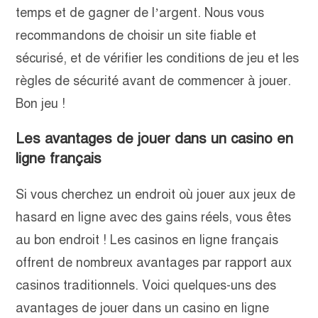
temps et de gagner de l’argent. Nous vous
recommandons de choisir un site fiable et
sécurisé, et de vérifier les conditions de jeu et les
règles de sécurité avant de commencer à jouer.
Bon jeu !
Les avantages de jouer dans un casino en
ligne français
Si vous cherchez un endroit où jouer aux jeux de
hasard en ligne avec des gains réels, vous êtes
au bon endroit ! Les casinos en ligne français
offrent de nombreux avantages par rapport aux
casinos traditionnels. Voici quelques-uns des
avantages de jouer dans un casino en ligne