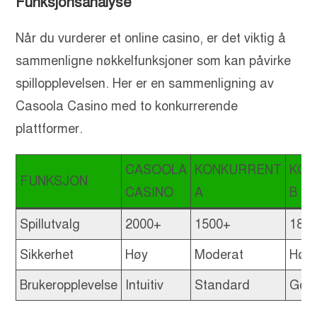
Funksjonsanalyse
Når du vurderer et online casino, er det viktig å
sammenligne nøkkelfunksjoner som kan påvirke
spillopplevelsen. Her er en sammenligning av
Casoola Casino med to konkurrerende
plattformer.
CASOOLA
KONKURRENT
KON
FUNKSJON
CASINO
A
B
Spillutvalg
2000+
1500+
180
Sikkerhet
Høy
Moderat
Høy
Brukeropplevelse
Intuitiv
Standard
God