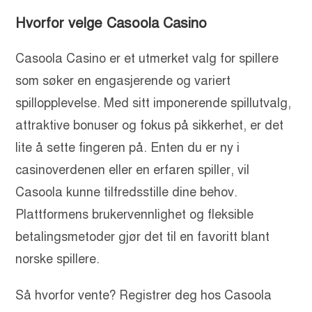
Hvorfor velge Casoola Casino
Casoola Casino er et utmerket valg for spillere
som søker en engasjerende og variert
spillopplevelse. Med sitt imponerende spillutvalg,
attraktive bonuser og fokus på sikkerhet, er det
lite å sette fingeren på. Enten du er ny i
casinoverdenen eller en erfaren spiller, vil
Casoola kunne tilfredsstille dine behov.
Plattformens brukervennlighet og fleksible
betalingsmetoder gjør det til en favoritt blant
norske spillere.
Så hvorfor vente? Registrer deg hos Casoola