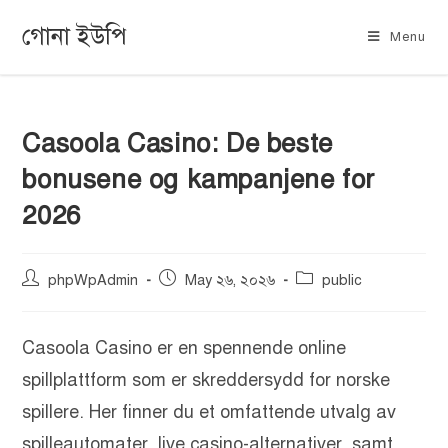
গোনা ইউপি
Menu
Casoola Casino: De beste
bonusene og kampanjene for
2026
phpWpAdmin
May ২৬, ২০২৬
public
Casoola Casino er en spennende online
spillplattform som er skreddersydd for norske
spillere. Her finner du et omfattende utvalg av
spilleautomater, live casino-alternativer, samt