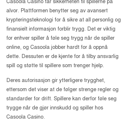
Casoola Casino tar sikkerheten til spillerne på
alvor. Plattformen benytter seg av avansert
krypteringsteknologi for å sikre at all personlig og
finansielt informasjon forblir trygg. Det er viktig
for enhver spiller å føle seg trygg når de spiller
online, og Casoola jobber hardt for å oppnå
dette. Dessuten er de kjente for å tilby ansvarlig
spill og støtte til spillere som trenger hjelp.
Deres autorisasjon gir ytterligere trygghet,
ettersom det viser at de følger strenge regler og
standarder for drift. Spillere kan derfor føle seg
trygge når de gjør innskudd og spiller hos
Casoola Casino.