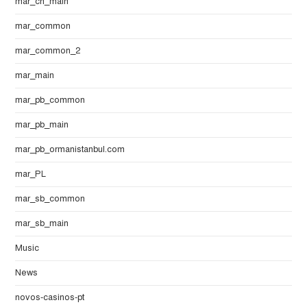
mar_ch_main
mar_common
mar_common_2
mar_main
mar_pb_common
mar_pb_main
mar_pb_ormanistanbul.com
mar_PL
mar_sb_common
mar_sb_main
Music
News
novos-casinos-pt