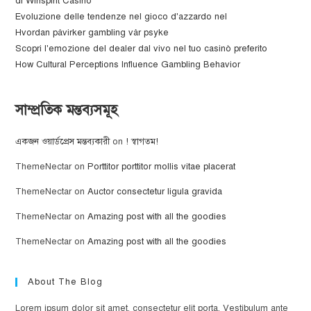
di Winspirit Casino
Evoluzione delle tendenze nel gioco d'azzardo nel
Hvordan påvirker gambling vår psyke
Scopri l'emozione del dealer dal vivo nel tuo casinò preferito
How Cultural Perceptions Influence Gambling Behavior
সাম্প্রতিক মন্তব্যসমূহ
একজন ওয়ার্ডপ্রেস মন্তব্যকারী
on
! স্বাগতম!
ThemeNectar
on
Porttitor porttitor mollis vitae placerat
ThemeNectar
on
Auctor consectetur ligula gravida
ThemeNectar
on
Amazing post with all the goodies
ThemeNectar
on
Amazing post with all the goodies
About The Blog
Lorem ipsum dolor sit amet, consectetur elit porta. Vestibulum ante