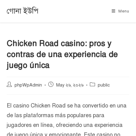
গোনা ইউপি
Menu
Chicken Road casino: pros y
contras de una experiencia de
juego única
phpWpAdmin
May ২৬, ২০২৬
public
El casino Chicken Road se ha convertido en una
de las plataformas más populares para
jugadores en línea, ofreciendo una experiencia
de juego única y emocionante. Este casino no