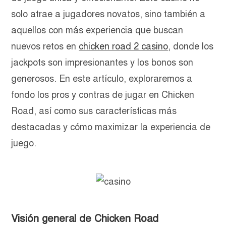
solo atrae a jugadores novatos, sino también a
aquellos con más experiencia que buscan
nuevos retos en
chicken road 2 casino
, donde los
jackpots son impresionantes y los bonos son
generosos. En este artículo, exploraremos a
fondo los pros y contras de jugar en Chicken
Road, así como sus características más
destacadas y cómo maximizar la experiencia de
juego.
Visión general de Chicken Road