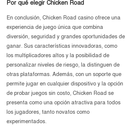
Por qué elegir Chicken Road
En conclusión, Chicken Road casino ofrece una
experiencia de juego única que combina
diversión, seguridad y grandes oportunidades de
ganar. Sus características innovadoras, como
los multiplicadores altos y la posibilidad de
personalizar niveles de riesgo, la distinguen de
otras plataformas. Además, con un soporte que
permite jugar en cualquier dispositivo y la opción
de probar juegos sin costo, Chicken Road se
presenta como una opción atractiva para todos
los jugadores, tanto novatos como
experimentados.