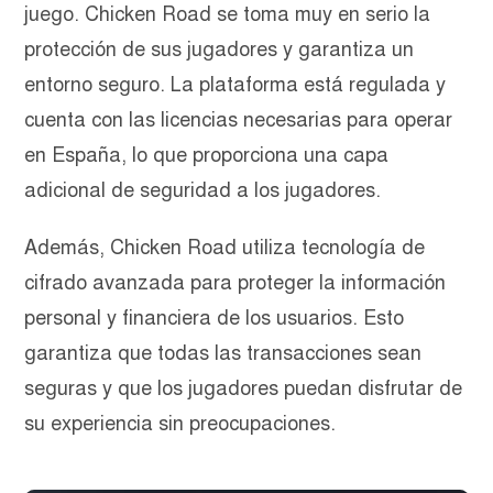
juego. Chicken Road se toma muy en serio la
protección de sus jugadores y garantiza un
entorno seguro. La plataforma está regulada y
cuenta con las licencias necesarias para operar
en España, lo que proporciona una capa
adicional de seguridad a los jugadores.
Además, Chicken Road utiliza tecnología de
cifrado avanzada para proteger la información
personal y financiera de los usuarios. Esto
garantiza que todas las transacciones sean
seguras y que los jugadores puedan disfrutar de
su experiencia sin preocupaciones.