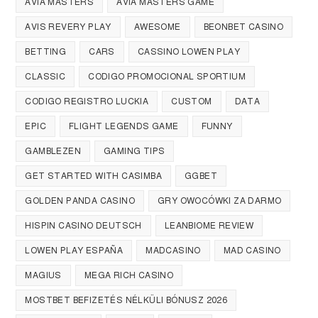
AVIA MASTERS
AVIA MASTERS GAME
AVIS REVERY PLAY
AWESOME
BEONBET CASINO
BETTING
CARS
CASSINO LOWEN PLAY
CLASSIC
CODIGO PROMOCIONAL SPORTIUM
CODIGO REGISTRO LUCKIA
CUSTOM
DATA
EPIC
FLIGHT LEGENDS GAME
FUNNY
GAMBLEZEN
GAMING TIPS
GET STARTED WITH CASIMBA
GGBET
GOLDEN PANDA CASINO
GRY OWOCÓWKI ZA DARMO
HISPIN CASINO DEUTSCH
LEANBIOME REVIEW
LOWEN PLAY ESPAÑA
MADCASINO
MAD CASINO
MAGIUS
MEGA RICH CASINO
MOSTBET BEFIZETÉS NÉLKÜLI BÓNUSZ 2026