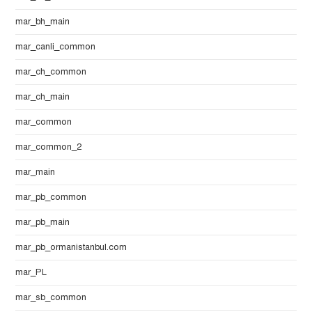
mar_bh_main
mar_canli_common
mar_ch_common
mar_ch_main
mar_common
mar_common_2
mar_main
mar_pb_common
mar_pb_main
mar_pb_ormanistanbul.com
mar_PL
mar_sb_common