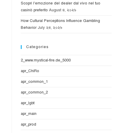
Scopri l'emozione del dealer dal vivo nel tuo
casinò preferito
August ৪, ২০২৬
How Cultural Perceptions Influence Gambling
Behavior
July ২৪, ২০২৬
Categories
2_www.mystical-fire.de_5000
apr_ChiRo
apr_common_1
apr_common_2
apr_lgbt
apr_main
apr_prod