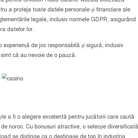
ru a proteja toate datele personale și financiare ale
 reglementările legale, inclusiv normele GDPR, asigurând
ra datelor lor.
xperiență de joc responsabilă și sigură, inclusiv
e simt că au nevoie de o pauză.
e a fi o alegere excelentă pentru jucătorii care caută
i de noroc. Cu bonusuri atractive, o selecție diversificat
oad se distinge ca o destinație de top în industria