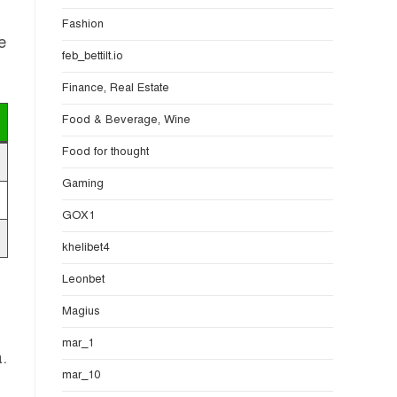
Fashion
e
feb_bettilt.io
Finance, Real Estate
Food & Beverage, Wine
Food for thought
Gaming
GOX1
khelibet4
Leonbet
Magius
mar_1
.
mar_10