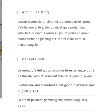
About The Blog
Lorem ipsum dolor sit amet, consectetur elit porta.
Vestibulum ante justo, volutpat quis porta non,
vulputate id diam. Lorem et ipsum dolor sit amet,
consectetur adipiscing elit. Morbi vitae sem in
massa sagittis.
Recent Posts
Le emozioni del gioco scoprire le esperienze con i
dealer dal vivo di Winspirit Casino
August ৭, ২০২৬
Evoluzione delle tendenze nel gioco d'azzardo nel
August ৪, ২০২৬
Hvordan påvirker gambling vår psyke
August ৪,
২০২৬