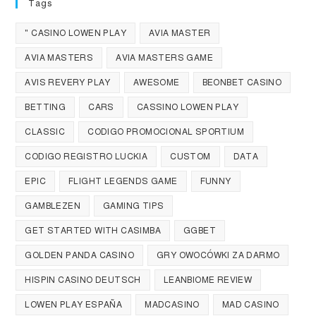
Tags
" CASINO LOWEN PLAY
AVIA MASTER
AVIA MASTERS
AVIA MASTERS GAME
AVIS REVERY PLAY
AWESOME
BEONBET CASINO
BETTING
CARS
CASSINO LOWEN PLAY
CLASSIC
CODIGO PROMOCIONAL SPORTIUM
CODIGO REGISTRO LUCKIA
CUSTOM
DATA
EPIC
FLIGHT LEGENDS GAME
FUNNY
GAMBLEZEN
GAMING TIPS
GET STARTED WITH CASIMBA
GGBET
GOLDEN PANDA CASINO
GRY OWOCÓWKI ZA DARMO
HISPIN CASINO DEUTSCH
LEANBIOME REVIEW
LOWEN PLAY ESPAÑA
MADCASINO
MAD CASINO