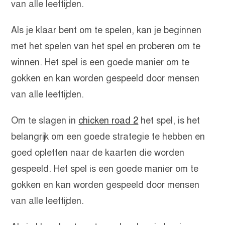
van alle leeftijden.
Als je klaar bent om te spelen, kan je beginnen
met het spelen van het spel en proberen om te
winnen. Het spel is een goede manier om te
gokken en kan worden gespeeld door mensen
van alle leeftijden.
Om te slagen in
chicken road 2
het spel, is het
belangrijk om een goede strategie te hebben en
goed opletten naar de kaarten die worden
gespeeld. Het spel is een goede manier om te
gokken en kan worden gespeeld door mensen
van alle leeftijden.