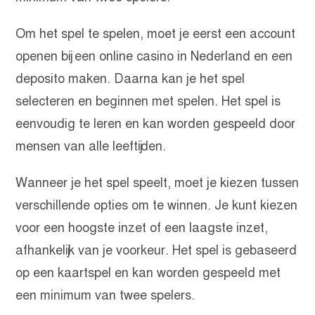
Om het spel te spelen, moet je eerst een account
openen bij een online casino in Nederland en een
deposito maken. Daarna kan je het spel
selecteren en beginnen met spelen. Het spel is
eenvoudig te leren en kan worden gespeeld door
mensen van alle leeftijden.
Wanneer je het spel speelt, moet je kiezen tussen
verschillende opties om te winnen. Je kunt kiezen
voor een hoogste inzet of een laagste inzet,
afhankelijk van je voorkeur. Het spel is gebaseerd
op een kaartspel en kan worden gespeeld met
een minimum van twee spelers.