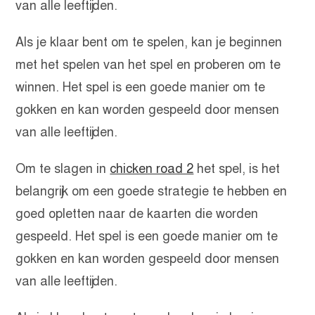
van alle leeftijden.
Als je klaar bent om te spelen, kan je beginnen
met het spelen van het spel en proberen om te
winnen. Het spel is een goede manier om te
gokken en kan worden gespeeld door mensen
van alle leeftijden.
Om te slagen in
chicken road 2
het spel, is het
belangrijk om een goede strategie te hebben en
goed opletten naar de kaarten die worden
gespeeld. Het spel is een goede manier om te
gokken en kan worden gespeeld door mensen
van alle leeftijden.