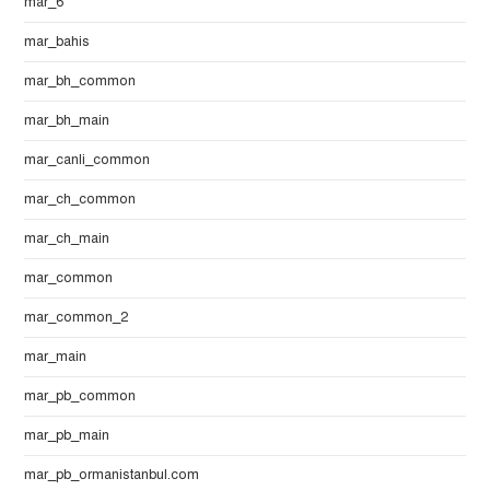
mar_6
mar_bahis
mar_bh_common
mar_bh_main
mar_canli_common
mar_ch_common
mar_ch_main
mar_common
mar_common_2
mar_main
mar_pb_common
mar_pb_main
mar_pb_ormanistanbul.com