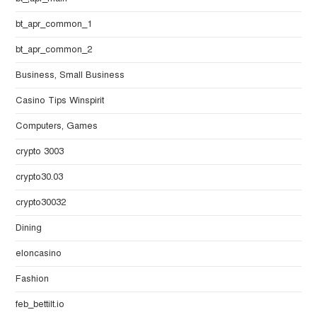
bt_apr_common_1
bt_apr_common_2
Business, Small Business
Casino Tips Winspirit
Computers, Games
crypto 3003
crypto30.03
crypto30032
Dining
eloncasino
Fashion
feb_bettilt.io