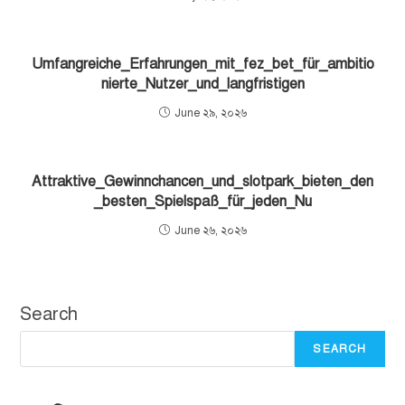
Umfangreiche_Erfahrungen_mit_fez_bet_für_ambitio
nierte_Nutzer_und_langfristigen
June ২৯, ২০২৬
Attraktive_Gewinnchancen_und_slotpark_bieten_den
_besten_Spielspaß_für_jeden_Nu
June ২৬, ২০২৬
Search
SEARCH