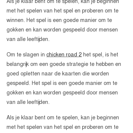
Als je klaar bent om te spelen, kan je beginnen
met het spelen van het spel en proberen om te
winnen. Het spel is een goede manier om te
gokken en kan worden gespeeld door mensen
van alle leeftijden.
Om te slagen in
chicken road 2
het spel, is het
belangrijk om een goede strategie te hebben en
goed opletten naar de kaarten die worden
gespeeld. Het spel is een goede manier om te
gokken en kan worden gespeeld door mensen
van alle leeftijden.
Als je klaar bent om te spelen, kan je beginnen
met het spelen van het spel en proberen om te