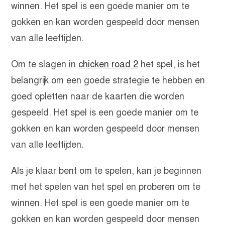
winnen. Het spel is een goede manier om te
gokken en kan worden gespeeld door mensen
van alle leeftijden.
Om te slagen in
chicken road 2
het spel, is het
belangrijk om een goede strategie te hebben en
goed opletten naar de kaarten die worden
gespeeld. Het spel is een goede manier om te
gokken en kan worden gespeeld door mensen
van alle leeftijden.
Als je klaar bent om te spelen, kan je beginnen
met het spelen van het spel en proberen om te
winnen. Het spel is een goede manier om te
gokken en kan worden gespeeld door mensen