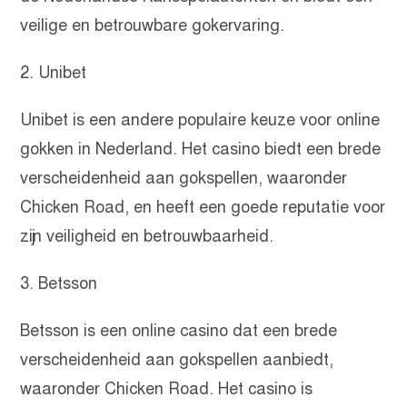
veilige en betrouwbare gokervaring.
2. Unibet
Unibet is een andere populaire keuze voor online
gokken in Nederland. Het casino biedt een brede
verscheidenheid aan gokspellen, waaronder
Chicken Road, en heeft een goede reputatie voor
zijn veiligheid en betrouwbaarheid.
3. Betsson
Betsson is een online casino dat een brede
verscheidenheid aan gokspellen aanbiedt,
waaronder Chicken Road. Het casino is