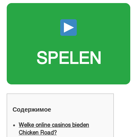
SPELEN
Содержимое
Welke online casinos bieden
Chicken Road?