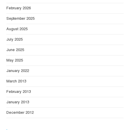
February 2026
September 2025
August 2025
July 2025
June 2025
May 2025
January 2022
March 2013
February 2013
January 2013
December 2012