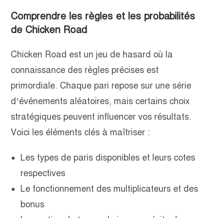
Comprendre les règles et les probabilités
de Chicken Road
Chicken Road est un jeu de hasard où la
connaissance des règles précises est
primordiale. Chaque pari repose sur une série
d’événements aléatoires, mais certains choix
stratégiques peuvent influencer vos résultats.
Voici les éléments clés à maîtriser :
Les types de paris disponibles et leurs cotes
respectives
Le fonctionnement des multiplicateurs et des
bonus