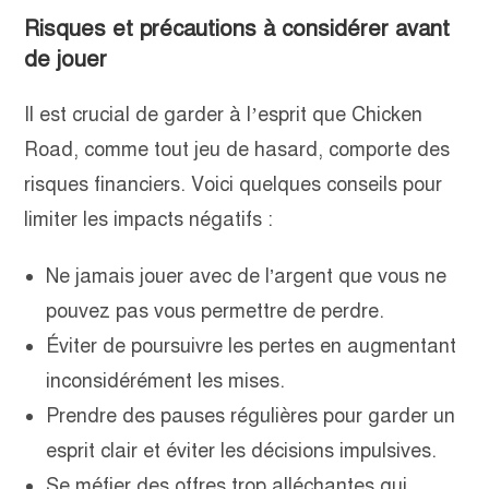
Risques et précautions à considérer avant
de jouer
Il est crucial de garder à l’esprit que Chicken
Road, comme tout jeu de hasard, comporte des
risques financiers. Voici quelques conseils pour
limiter les impacts négatifs :
Ne jamais jouer avec de l’argent que vous ne
pouvez pas vous permettre de perdre.
Éviter de poursuivre les pertes en augmentant
inconsidérément les mises.
Prendre des pauses régulières pour garder un
esprit clair et éviter les décisions impulsives.
Se méfier des offres trop alléchantes qui