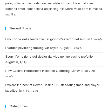
justo, volutpat quis porta non, vulputate id diam. Lorem et ipsum
dolor sit amet, consectetur adipiscing elit. Morbi vitae sem in massa
sagittis.
Recent Posts
Evoluzione delle tendenze nel gioco d'azzardo nel
August ৪, ২০২৬
Hvordan påvirker gambling vår psyke
August ৪, ২০২৬
Scopri l'emozione del dealer dal vivo nel tuo casinò preferito
August ৪, ২০২৬
How Cultural Perceptions Influence Gambling Behavior
July ২৪,
২০২৬
Explore the best of Seven Casino UK: standout games and player
favorites
July ২৩, ২০২৬
Categories