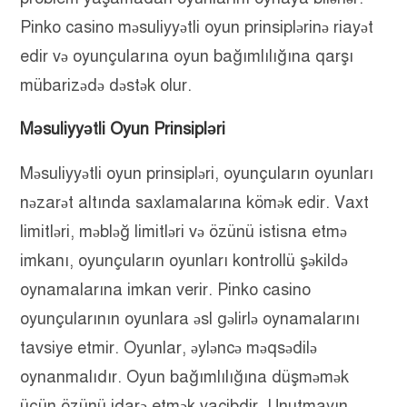
Pinko casino məsuliyyətli oyun prinsiplərinə riayət
edir və oyunçularına oyun bağımlılığına qarşı
mübarizədə dəstək olur.
Məsuliyyətli Oyun Prinsipləri
Məsuliyyətli oyun prinsipləri, oyunçuların oyunları
nəzarət altında saxlamalarına kömək edir. Vaxt
limitləri, məbləğ limitləri və özünü istisna etmə
imkanı, oyunçuların oyunları kontrollü şəkildə
oynamalarına imkan verir. Pinko casino
oyunçularının oyunlara əsl gəlirlə oynamalarını
tavsiye etmir. Oyunlar, əyləncə məqsədilə
oynanmalıdır. Oyun bağımlılığına düşməmək
üçün özünü idarə etmək vacibdir. Unutmayın,