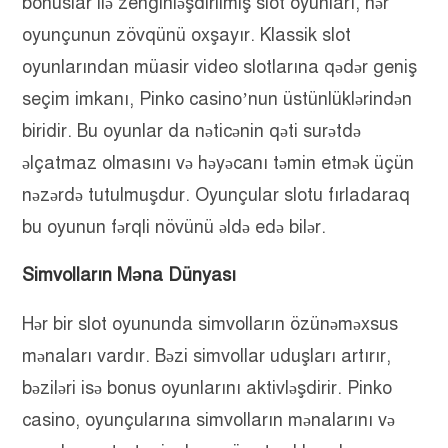
bonuslar ilə zenginləşdirilmiş slot oyunları, hər
oyunçunun zövqünü oxşayır. Klassik slot
oyunlarından müasir video slotlarına qədər geniş
seçim imkanı, Pinko casino’nun üstünlüklərindən
biridir. Bu oyunlar da nəticənin qəti surətdə
əlçatmaz olmasını və həyəcanı təmin etmək üçün
nəzərdə tutulmuşdur. Oyunçular slotu fırladaraq
bu oyunun fərqli növünü əldə edə bilər.
Simvolların Məna Dünyası
Hər bir slot oyununda simvolların özünəməxsus
mənaları vardır. Bəzi simvollar uduşları artırır,
bəziləri isə bonus oyunlarını aktivləşdirir. Pinko
casino, oyunçularına simvolların mənalarını və