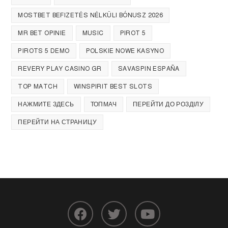
MOSTBET BEFIZETÉS NÉLKÜLI BÓNUSZ 2026
MR BET OPINIE
MUSIC
PIROT 5
PIROTS 5 DEMO
POLSKIE NOWE KASYNO
REVERY PLAY CASINO GR
SAVASPIN ESPAÑA
TOP MATCH
WINSPIRIT BEST SLOTS
НАЖМИТЕ ЗДЕСЬ
ТОПМАЧ
ПЕРЕЙТИ ДО РОЗДІЛУ
ПЕРЕЙТИ НА СТРАНИЦУ