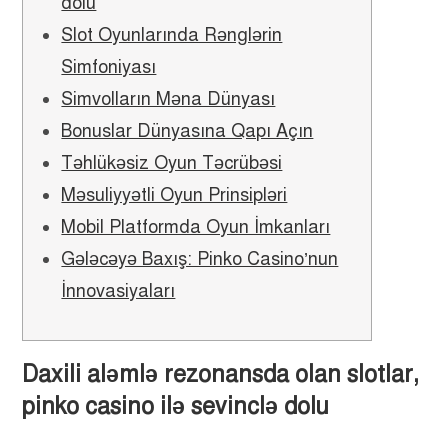
dolu
Slot Oyunlarında Rənglərin
Simfoniyası
Simvolların Məna Dünyası
Bonuslar Dünyasına Qapı Açın
Təhlükəsiz Oyun Təcrübəsi
Məsuliyyətli Oyun Prinsipləri
Mobil Platformda Oyun İmkanları
Gələcəyə Baxış: Pinko Casino’nun
İnnovasiyaları
Daxili aləmlə rezonansda olan slotlar,
pinko casino ilə sevinclə dolu