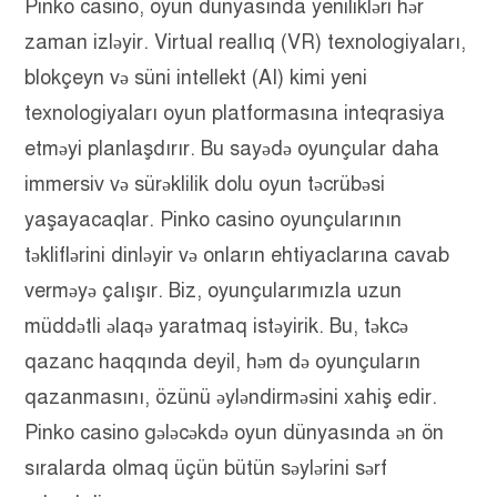
Pinko casino, oyun dünyasında yenilikləri hər
zaman izləyir. Virtual reallıq (VR) texnologiyaları,
blokçeyn və süni intellekt (AI) kimi yeni
texnologiyaları oyun platformasına inteqrasiya
etməyi planlaşdırır. Bu sayədə oyunçular daha
immersiv və sürəklilik dolu oyun təcrübəsi
yaşayacaqlar. Pinko casino oyunçularının
təkliflərini dinləyir və onların ehtiyaclarına cavab
verməyə çalışır. Biz, oyunçularımızla uzun
müddətli əlaqə yaratmaq istəyirik. Bu, təkcə
qazanc haqqında deyil, həm də oyunçuların
qazanmasını, özünü əyləndirməsini xahiş edir.
Pinko casino gələcəkdə oyun dünyasında ən ön
sıralarda olmaq üçün bütün səylərini sərf