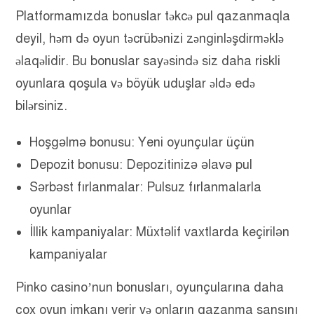
Platformamızda bonuslar təkcə pul qazanmaqla
deyil, həm də oyun təcrübənizi zənginləşdirməklə
əlaqəlidir. Bu bonuslar sayəsində siz daha riskli
oyunlara qoşula və böyük uduşlar əldə edə
bilərsiniz.
Hoşgəlmə bonusu: Yeni oyunçular üçün
Depozit bonusu: Depozitinizə əlavə pul
Sərbəst fırlanmalar: Pulsuz fırlanmalarla
oyunlar
İllik kampaniyalar: Müxtəlif vaxtlarda keçirilən
kampaniyalar
Pinko casino’nun bonusları, oyunçularına daha
çox oyun imkanı verir və onların qazanma şansını