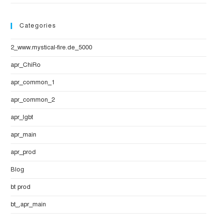
Categories
2_www.mystical-fire.de_5000
apr_ChiRo
apr_common_1
apr_common_2
apr_lgbt
apr_main
apr_prod
Blog
bt prod
bt_,apr_main