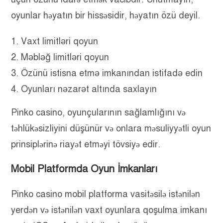
oyunlar həyatın bir hissəsidir, həyatın özü deyil.
Vaxt limitləri qoyun
Məbləğ limitləri qoyun
Özünü istisna etmə imkanından istifadə edin
Oyunları nəzarət altında saxlayın
Pinko casino, oyunçularının sağlamlığını və
təhlükəsizliyini düşünür və onlara məsuliyyətli oyun
prinsiplərinə riayət etməyi tövsiyə edir.
Mobil Platformda Oyun İmkanları
Pinko casino mobil platforma vasitəsilə istənilən
yerdən və istənilən vaxt oyunlara qoşulma imkanı