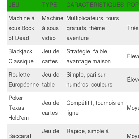
JEU
TYPE
CARACTÉRISTIQUES
POP
Machine à
Machine
Multiplicateurs, tours
sous Book
à sous
gratuits, thème
Très
of Dead
vidéo
aventure
Blackjack
Jeu de
Stratégie, faible
Élev
Classique
cartes
avantage maison
Roulette
Jeu de
Simple, pari sur
Élev
Européenne
table
numéros, couleurs
Poker
Jeu de
Compétitif, tournois en
Texas
Moy
cartes
ligne
Hold’em
Jeu de
Rapide, simple à
Baccarat
Moy