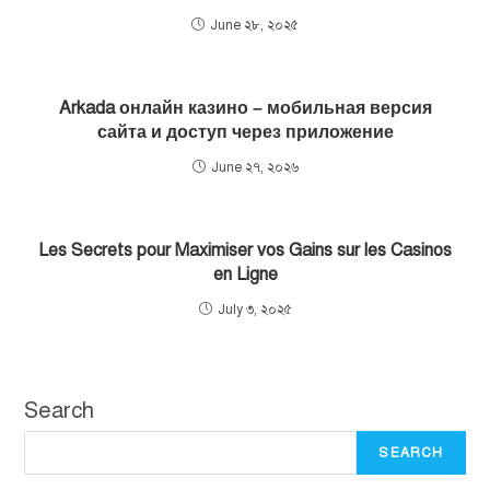
June ২৮, ২০২৫
Arkada онлайн казино – мобильная версия
сайта и доступ через приложение
June ২৭, ২০২৬
Les Secrets pour Maximiser vos Gains sur les Casinos
en Ligne
July ৩, ২০২৫
Search
SEARCH