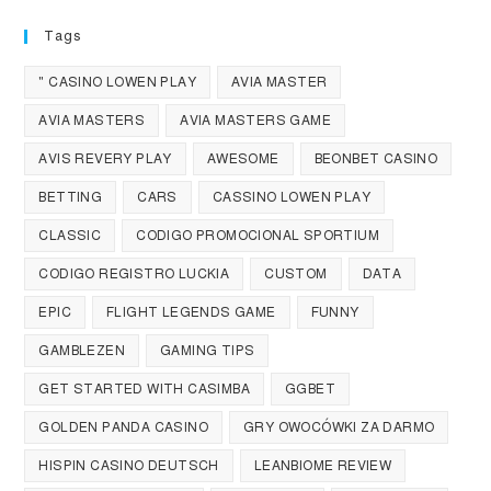
Tags
" CASINO LOWEN PLAY
AVIA MASTER
AVIA MASTERS
AVIA MASTERS GAME
AVIS REVERY PLAY
AWESOME
BEONBET CASINO
BETTING
CARS
CASSINO LOWEN PLAY
CLASSIC
CODIGO PROMOCIONAL SPORTIUM
CODIGO REGISTRO LUCKIA
CUSTOM
DATA
EPIC
FLIGHT LEGENDS GAME
FUNNY
GAMBLEZEN
GAMING TIPS
GET STARTED WITH CASIMBA
GGBET
GOLDEN PANDA CASINO
GRY OWOCÓWKI ZA DARMO
HISPIN CASINO DEUTSCH
LEANBIOME REVIEW