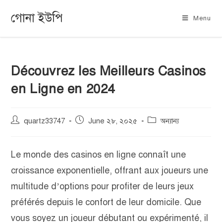
গোনা ইউপি
Menu
Découvrez les Meilleurs Casinos
en Ligne en 2024
quartz33747
June ২৮, ২০২৫
অন্যান্য
Le monde des casinos en ligne connaît une
croissance exponentielle, offrant aux joueurs une
multitude d’options pour profiter de leurs jeux
préférés depuis le confort de leur domicile. Que
vous soyez un joueur débutant ou expérimenté, il