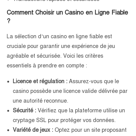
Comment Choisir un Casino en Ligne Fiable
?
La sélection d’un casino en ligne fiable est
cruciale pour garantir une expérience de jeu
agréable et sécurisée. Voici les critères
essentiels à prendre en compte :
Licence et régulation :
Assurez-vous que le
casino possède une licence valide délivrée par
une autorité reconnue.
Sécurité :
Vérifiez que la plateforme utilise un
cryptage SSL pour protéger vos données.
Variété de jeux :
Optez pour un site proposant