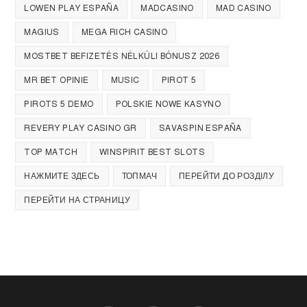
LOWEN PLAY ESPAÑA
MADCASINO
MAD CASINO
MAGIUS
MEGA RICH CASINO
MOSTBET BEFIZETÉS NÉLKÜLI BÓNUSZ 2026
MR BET OPINIE
MUSIC
PIROT 5
PIROTS 5 DEMO
POLSKIE NOWE KASYNO
REVERY PLAY CASINO GR
SAVASPIN ESPAÑA
TOP MATCH
WINSPIRIT BEST SLOTS
НАЖМИТЕ ЗДЕСЬ
ТОПМАЧ
ПЕРЕЙТИ ДО РОЗДІЛУ
ПЕРЕЙТИ НА СТРАНИЦУ