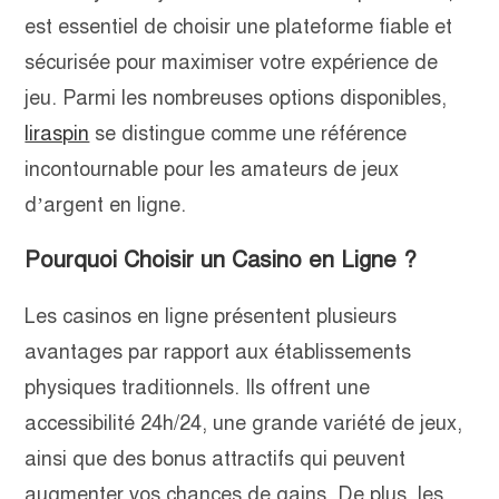
est essentiel de choisir une plateforme fiable et
sécurisée pour maximiser votre expérience de
jeu. Parmi les nombreuses options disponibles,
liraspin
se distingue comme une référence
incontournable pour les amateurs de jeux
d’argent en ligne.
Pourquoi Choisir un Casino en Ligne ?
Les casinos en ligne présentent plusieurs
avantages par rapport aux établissements
physiques traditionnels. Ils offrent une
accessibilité 24h/24, une grande variété de jeux,
ainsi que des bonus attractifs qui peuvent
augmenter vos chances de gains. De plus, les