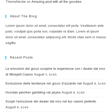
ThemeNectar
on
Amazing post with all the goodies
About The Blog
Lorem ipsum dolor sit amet, consectetur elit porta. Vestibulum ante
justo, volutpat quis porta non, vulputate id diam. Lorem et ipsum
dolor sit amet, consectetur adipiscing elit. Morbi vitae sem in massa
sagittis.
Recent Posts
Le emozioni del gioco scoprire le esperienze con i dealer dal vivo
di Winspirit Casino
August ৭, ২০২৬
Evoluzione delle tendenze nel gioco d'azzardo nel
August ৪, ২০২৬
Hvordan påvirker gambling vår psyke
August ৪, ২০২৬
Scopri l'emozione del dealer dal vivo nel tuo casinò preferito
August ৪, ২০২৬