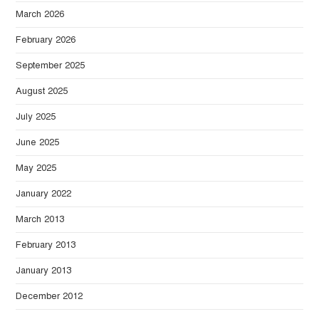
March 2026
February 2026
September 2025
August 2025
July 2025
June 2025
May 2025
January 2022
March 2013
February 2013
January 2013
December 2012