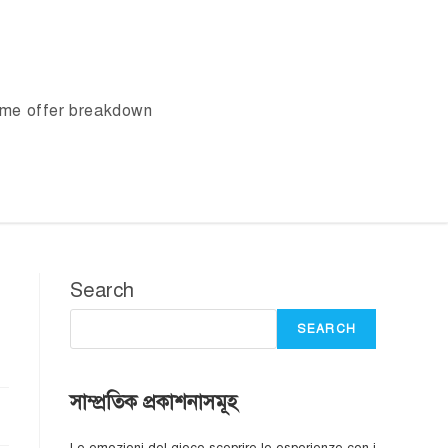
ome offer breakdown
Search
SEARCH
সাম্প্রতিক প্রকাশনাসমূহ