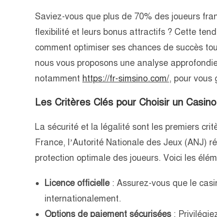
Saviez-vous que plus de 70% des joueurs franç
flexibilité et leurs bonus attractifs ? Cette te
comment optimiser ses chances de succès tout
nous vous proposons une analyse approfondie d
notamment
https://fr-simsino.com/
, pour vous 
Les Critères Clés pour Choisir un Casino
La sécurité et la légalité sont les premiers crit
France, l’Autorité Nationale des Jeux (ANJ) ré
protection optimale des joueurs. Voici les élé
Licence officielle
: Assurez-vous que le casi
internationalement.
Options de paiement sécurisées
: Privilégi