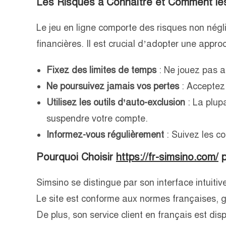
Les Risques à Connaître et Comment les
Le jeu en ligne comporte des risques non nég
financières. Il est crucial d’adopter une appro
Fixez des limites de temps
: Ne jouez pas a
Ne poursuivez jamais vos pertes
: Acceptez 
Utilisez les outils d’auto-exclusion
: La plupa
suspendre votre compte.
Informez-vous régulièrement
: Suivez les co
Pourquoi Choisir
https://fr-simsino.com/
p
Simsino se distingue par son interface intuiti
Le site est conforme aux normes françaises, g
De plus, son service client en français est di