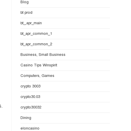
Blog
bt prod
bt_,apr_main
bt_apr_common_1
bt_apr_common_2
Business, Small Business
Casino Tips Winspirit
Computers, Games
crypto 3003
crypto30.03
s.
crypto30032
Dining
eloncasino