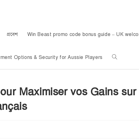
প্রবেশ
Win Beast promo code bonus guide – UK welc
ent Options & Security for Aussie Players
our Maximiser vos Gains sur
ançais