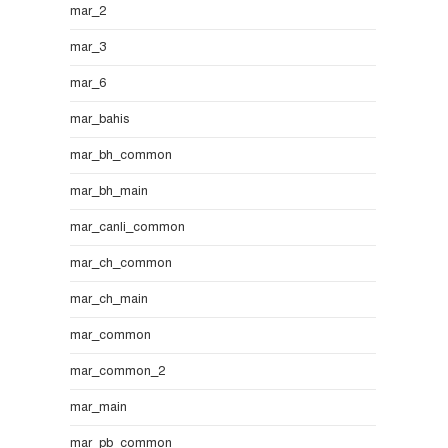
mar_2
mar_3
mar_6
mar_bahis
mar_bh_common
mar_bh_main
mar_canli_common
mar_ch_common
mar_ch_main
mar_common
mar_common_2
mar_main
mar_pb_common