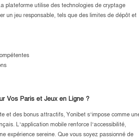
La plateforme utilise des technologies de cryptage
r un jeu responsable, tels que des limites de dépôt et
 compétentes
ons
ur Vos Paris et Jeux en Ligne ?
te et des bonus attractifs, Yonibet s’impose comme un
çais. L’application mobile renforce l’accessibilité,
une expérience sereine. Que vous soyez passionné de