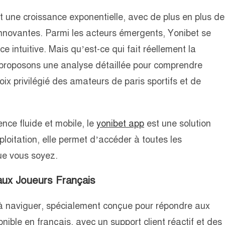
 une croissance exponentielle, avec de plus en plus de
innovantes. Parmi les acteurs émergents, Yonibet se
e intuitive. Mais qu’est-ce qui fait réellement la
 proposons une analyse détaillée pour comprendre
ix privilégié des amateurs de paris sportifs et de
nce fluide et mobile, le
yonibet app
est une solution
ploitation, elle permet d’accéder à toutes les
que vous soyez.
aux Joueurs Français
le à naviguer, spécialement conçue pour répondre aux
onible en français, avec un support client réactif et des