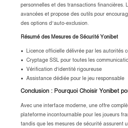
personnelles et des transactions financières. 
avancées et propose des outils pour encourage
des options d’auto-exclusion.
Résumé des Mesures de Sécurité Yonibet
Licence officielle délivrée par les autorités
Cryptage SSL pour toutes les communicati
Vérification d’identité rigoureuse
Assistance dédiée pour le jeu responsable
Conclusion : Pourquoi Choisir Yonibet po
Avec une interface moderne, une offre complè
plateforme incontournable pour les joueurs fran
tandis que les mesures de sécurité assurent 