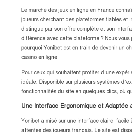
Le marché des jeux en ligne en France connaît
joueurs cherchant des plateformes fiables et 
distingue par son offre complète et son interfac
différence avec cette plateforme ? Nous vous
pourquoi Yonibet est en train de devenir un cho
casino en ligne.
Pour ceux qui souhaitent profiter d’une expérie
idéale. Disponible sur plusieurs systèmes d’ex
fonctionnalités du site en quelques clics, où 
Une Interface Ergonomique et Adaptée 
Yonibet a misé sur une interface claire, faci
attentes des joueurs français. Le site est disp