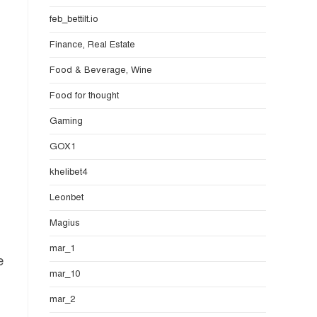
feb_bettilt.io
Finance, Real Estate
Food & Beverage, Wine
Food for thought
Gaming
GOX1
khelibet4
Leonbet
Magius
mar_1
e
mar_10
mar_2