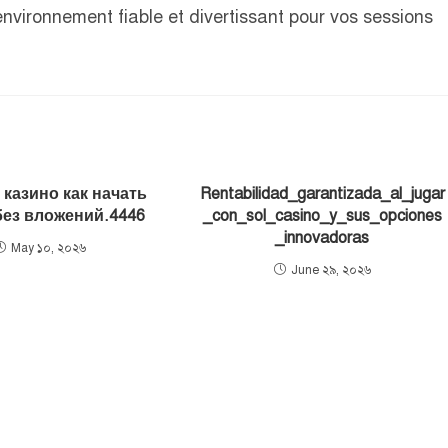
nvironnement fiable et divertissant pour vos sessions
 казино как начать
Rentabilidad_garantizada_al_jugar
без вложений.4446
_con_sol_casino_y_sus_opciones
_innovadoras
May ১০, ২০২৬
June ২৯, ২০২৬