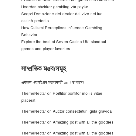
Evoluzione delle tendenze nel gioco d'azzardo nel
Hvordan påvirker gambling vår psyke
Scopri l'emozione del dealer dal vivo nel tuo
casinò preferito
How Cultural Perceptions Influence Gambling
Behavior
Explore the best of Seven Casino UK: standout
games and player favorites
সাম্প্রতিক মন্তব্যসমূহ
একজন ওয়ার্ডপ্রেস মন্তব্যকারী
on
! স্বাগতম!
ThemeNectar
on
Porttitor porttitor mollis vitae
placerat
ThemeNectar
on
Auctor consectetur ligula gravida
ThemeNectar
on
Amazing post with all the goodies
ThemeNectar
on
Amazing post with all the goodies