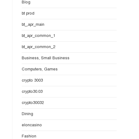
Blog
bt prod
bt_,apr_main
bt_apr_common_1
bt_apr_common_2
Business, Small Business
Computers, Games
crypto 3003
crypto30.03
crypto30032
Dining
eloncasino
Fashion