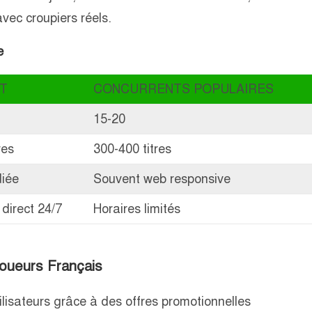
avec croupiers réels.
e
T
CONCURRENTS POPULAIRES
15-20
res
300-400 titres
diée
Souvent web responsive
direct 24/7
Horaires limités
oueurs Français
tilisateurs grâce à des offres promotionnelles