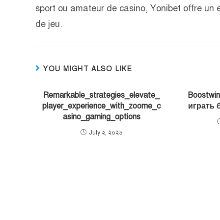
sport ou amateur de casino, Yonibet offre un e
de jeu.
YOU MIGHT ALSO LIKE
Remarkable_strategies_elevate_
Boostwin
player_experience_with_zoome_c
играть 
asino_gaming_options
July ২, ২০২৬