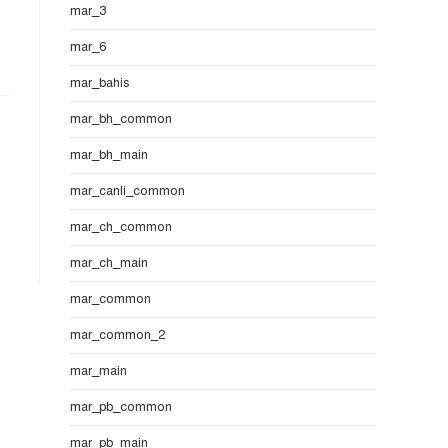
mar_3
mar_6
mar_bahis
mar_bh_common
mar_bh_main
mar_canli_common
mar_ch_common
mar_ch_main
mar_common
mar_common_2
mar_main
mar_pb_common
mar_pb_main