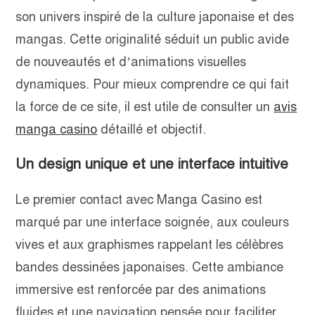
son univers inspiré de la culture japonaise et des
mangas. Cette originalité séduit un public avide
de nouveautés et d’animations visuelles
dynamiques. Pour mieux comprendre ce qui fait
la force de ce site, il est utile de consulter un
avis
manga casino
détaillé et objectif.
Un design unique et une interface intuitive
Le premier contact avec Manga Casino est
marqué par une interface soignée, aux couleurs
vives et aux graphismes rappelant les célèbres
bandes dessinées japonaises. Cette ambiance
immersive est renforcée par des animations
fluides et une navigation pensée pour faciliter