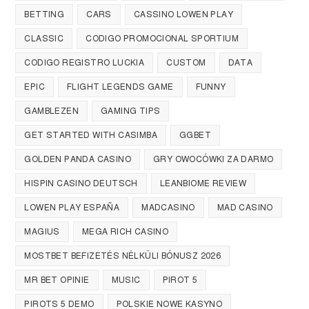
BETTING
CARS
CASSINO LOWEN PLAY
CLASSIC
CODIGO PROMOCIONAL SPORTIUM
CODIGO REGISTRO LUCKIA
CUSTOM
DATA
EPIC
FLIGHT LEGENDS GAME
FUNNY
GAMBLEZEN
GAMING TIPS
GET STARTED WITH CASIMBA
GGBET
GOLDEN PANDA CASINO
GRY OWOCÓWKI ZA DARMO
HISPIN CASINO DEUTSCH
LEANBIOME REVIEW
LOWEN PLAY ESPAÑA
MADCASINO
MAD CASINO
MAGIUS
MEGA RICH CASINO
MOSTBET BEFIZETÉS NÉLKÜLI BÓNUSZ 2026
MR BET OPINIE
MUSIC
PIROT 5
PIROTS 5 DEMO
POLSKIE NOWE KASYNO