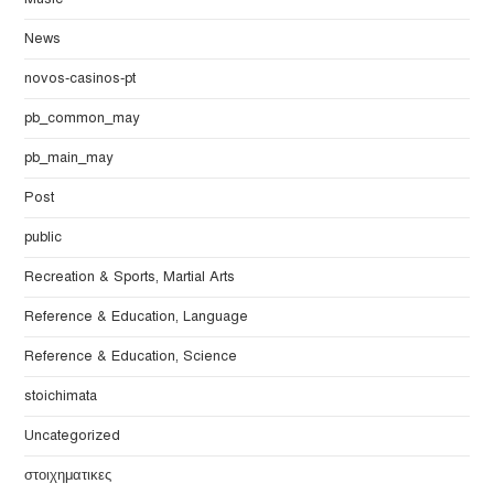
News
novos-casinos-pt
pb_common_may
pb_main_may
Post
public
Recreation & Sports, Martial Arts
Reference & Education, Language
Reference & Education, Science
stoichimata
Uncategorized
στοιχηματικες