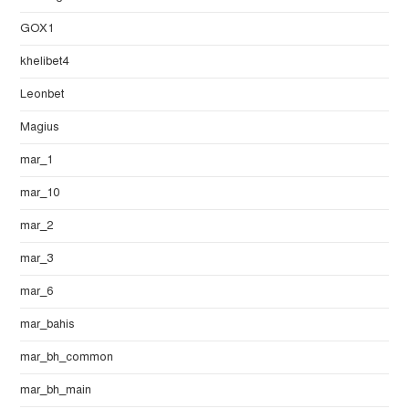
GOX1
khelibet4
Leonbet
Magius
mar_1
mar_10
mar_2
mar_3
mar_6
mar_bahis
mar_bh_common
mar_bh_main