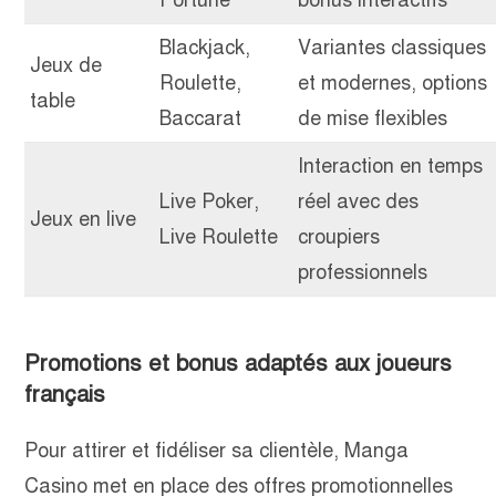
Fortune
bonus interactifs
Blackjack,
Variantes classiques
Jeux de
Roulette,
et modernes, options
table
Baccarat
de mise flexibles
Interaction en temps
Live Poker,
réel avec des
Jeux en live
Live Roulette
croupiers
professionnels
Promotions et bonus adaptés aux joueurs
français
Pour attirer et fidéliser sa clientèle, Manga
Casino met en place des offres promotionnelles