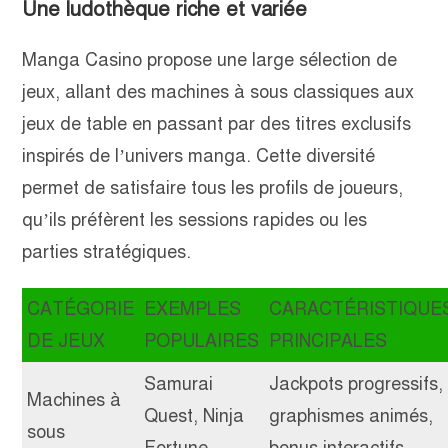
Une ludothèque riche et variée
Manga Casino propose une large sélection de
jeux, allant des machines à sous classiques aux
jeux de table en passant par des titres exclusifs
inspirés de l’univers manga. Cette diversité
permet de satisfaire tous les profils de joueurs,
qu’ils préfèrent les sessions rapides ou les
parties stratégiques.
CATÉGORIE
EXEMPLES
CARACTÉRISTIQUE
DE JEUX
POPULAIRES
PRINCIPALES
Samurai
Jackpots progressifs,
Machines à
Quest, Ninja
graphismes animés,
sous