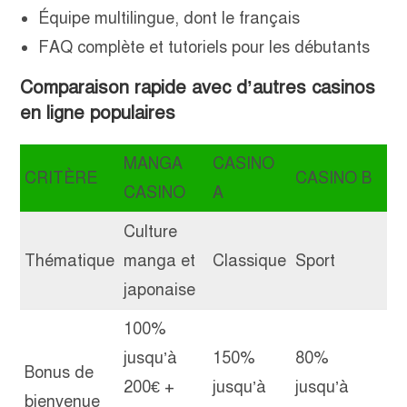
Équipe multilingue, dont le français
FAQ complète et tutoriels pour les débutants
Comparaison rapide avec d’autres casinos
en ligne populaires
MANGA
CASINO
CRITÈRE
CASINO B
CASINO
A
Culture
Thématique
manga et
Classique
Sport
japonaise
100%
jusqu’à
150%
80%
Bonus de
200€ +
jusqu’à
jusqu’à
bienvenue