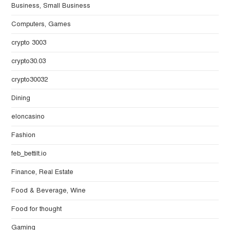
Business, Small Business
Computers, Games
crypto 3003
crypto30.03
crypto30032
Dining
eloncasino
Fashion
feb_bettilt.io
Finance, Real Estate
Food & Beverage, Wine
Food for thought
Gaming