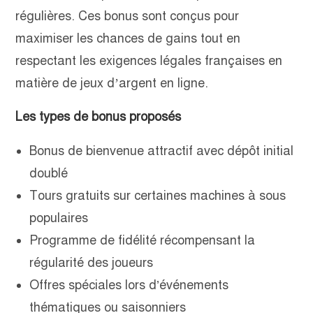
régulières. Ces bonus sont conçus pour
maximiser les chances de gains tout en
respectant les exigences légales françaises en
matière de jeux d’argent en ligne.
Les types de bonus proposés
Bonus de bienvenue attractif avec dépôt initial
doublé
Tours gratuits sur certaines machines à sous
populaires
Programme de fidélité récompensant la
régularité des joueurs
Offres spéciales lors d’événements
thématiques ou saisonniers