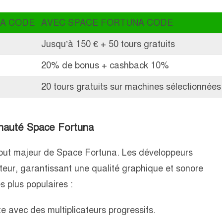
NA CODE
AVEC SPACE FORTUNA CODE
Jusqu’à 150 € + 50 tours gratuits
20% de bonus + cashback 10%
20 tours gratuits sur machines sélectionnées
unauté Space Fortuna
atout majeur de Space Fortuna. Les développeurs
cteur, garantissant une qualité graphique et sonore
es plus populaires :
e avec des multiplicateurs progressifs.