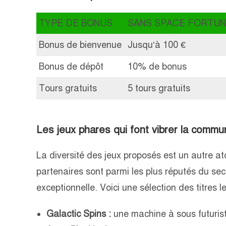
TYPE DE BONUS
SANS SPACE FORTU
Bonus de bienvenue
Jusqu’à 100 €
Bonus de dépôt
10% de bonus
Tours gratuits
5 tours gratuits
Les jeux phares qui font vibrer la comm
La diversité des jeux proposés est un autre 
partenaires sont parmi les plus réputés du se
exceptionnelle. Voici une sélection des titres l
Galactic Spins :
une machine à sous futurist