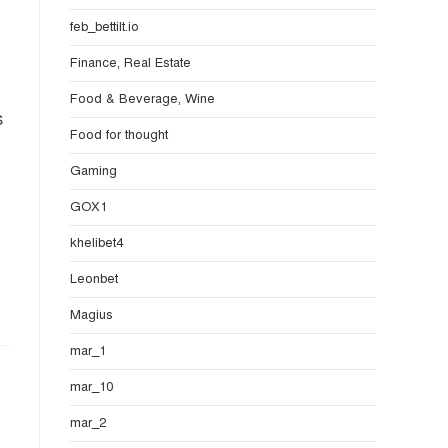
feb_bettilt.io
Finance, Real Estate
Food & Beverage, Wine
s
Food for thought
Gaming
GOX1
khelibet4
Leonbet
Magius
mar_1
mar_10
mar_2