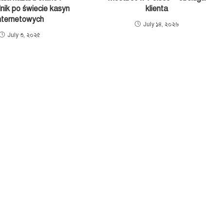
ik po świecie kasyn
klienta
nternetowych
July ১৪, ২০২৬
July ৩, ২০২৫