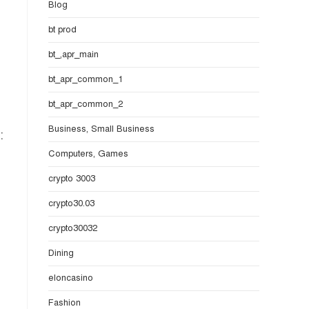
Blog
bt prod
bt_,apr_main
bt_apr_common_1
bt_apr_common_2
Business, Small Business
:
Computers, Games
crypto 3003
crypto30.03
crypto30032
Dining
eloncasino
Fashion