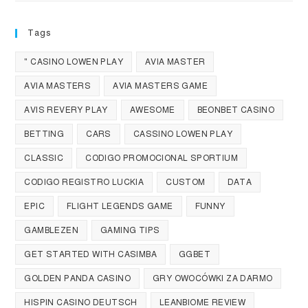
Tags
" CASINO LOWEN PLAY
AVIA MASTER
AVIA MASTERS
AVIA MASTERS GAME
AVIS REVERY PLAY
AWESOME
BEONBET CASINO
BETTING
CARS
CASSINO LOWEN PLAY
CLASSIC
CODIGO PROMOCIONAL SPORTIUM
CODIGO REGISTRO LUCKIA
CUSTOM
DATA
EPIC
FLIGHT LEGENDS GAME
FUNNY
GAMBLEZEN
GAMING TIPS
GET STARTED WITH CASIMBA
GGBET
GOLDEN PANDA CASINO
GRY OWOCÓWKI ZA DARMO
HISPIN CASINO DEUTSCH
LEANBIOME REVIEW