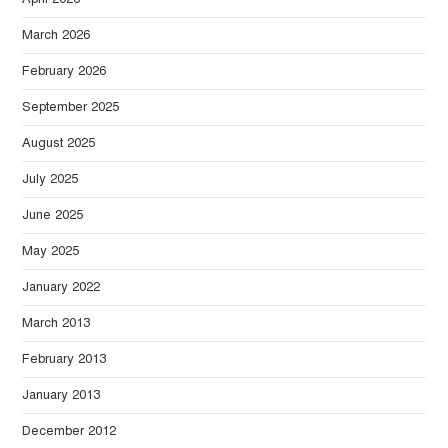
March 2026
February 2026
September 2025
August 2025
July 2025
June 2025
May 2025
January 2022
March 2013
February 2013
January 2013
December 2012