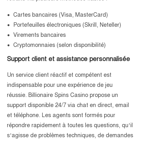
Cartes bancaires (Visa, MasterCard)
Portefeuilles électroniques (Skrill, Neteller)
Virements bancaires
Cryptomonnaies (selon disponibilité)
Support client et assistance personnalisée
Un service client réactif et compétent est
indispensable pour une expérience de jeu
réussie. Billionaire Spins Casino propose un
support disponible 24/7 via chat en direct, email
et téléphone. Les agents sont formés pour
répondre rapidement à toutes les questions, qu’il
s’agisse de problèmes techniques, de demandes