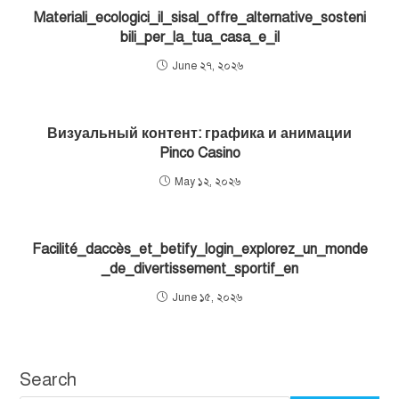
Materiali_ecologici_il_sisal_offre_alternative_sosteni
bili_per_la_tua_casa_e_il
June ২৭, ২০২৬
Визуальный контент: графика и анимации
Pinco Casino
May ১২, ২০২৬
Facilité_daccès_et_betify_login_explorez_un_monde
_de_divertissement_sportif_en
June ১৫, ২০২৬
Search