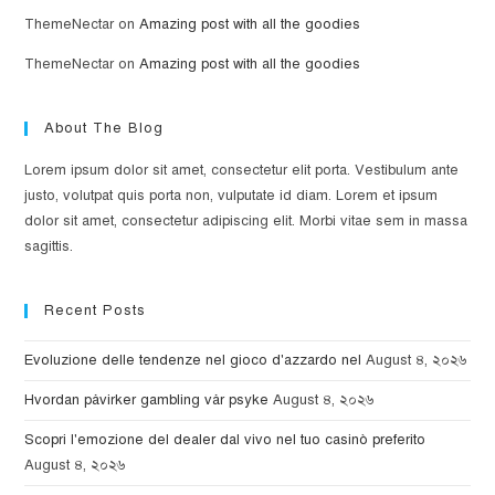
ThemeNectar
on
Amazing post with all the goodies
ThemeNectar
on
Amazing post with all the goodies
About The Blog
Lorem ipsum dolor sit amet, consectetur elit porta. Vestibulum ante
justo, volutpat quis porta non, vulputate id diam. Lorem et ipsum
dolor sit amet, consectetur adipiscing elit. Morbi vitae sem in massa
sagittis.
Recent Posts
Evoluzione delle tendenze nel gioco d'azzardo nel
August ৪, ২০২৬
Hvordan påvirker gambling vår psyke
August ৪, ২০২৬
Scopri l'emozione del dealer dal vivo nel tuo casinò preferito
August ৪, ২০২৬