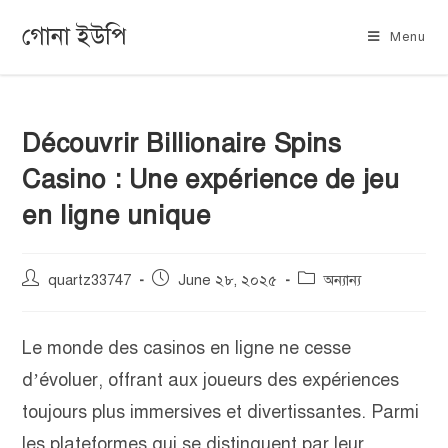
গোনা ইউপি
Menu
Découvrir Billionaire Spins
Casino : Une expérience de jeu
en ligne unique
quartz33747
June ২৮, ২০২৫
অন্যান্য
Le monde des casinos en ligne ne cesse
d’évoluer, offrant aux joueurs des expériences
toujours plus immersives et divertissantes. Parmi
les plateformes qui se distinguent par leur