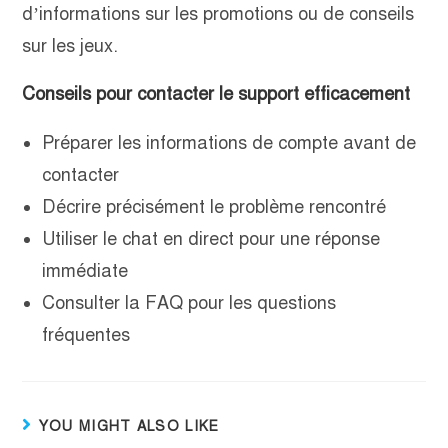
d’informations sur les promotions ou de conseils
sur les jeux.
Conseils pour contacter le support efficacement
Préparer les informations de compte avant de
contacter
Décrire précisément le problème rencontré
Utiliser le chat en direct pour une réponse
immédiate
Consulter la FAQ pour les questions
fréquentes
YOU MIGHT ALSO LIKE