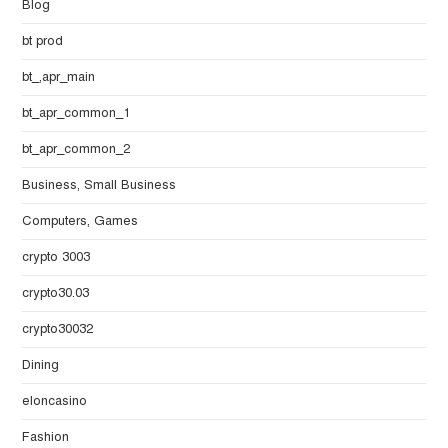
Blog
bt prod
bt_,apr_main
bt_apr_common_1
bt_apr_common_2
Business, Small Business
Computers, Games
crypto 3003
crypto30.03
crypto30032
Dining
eloncasino
Fashion