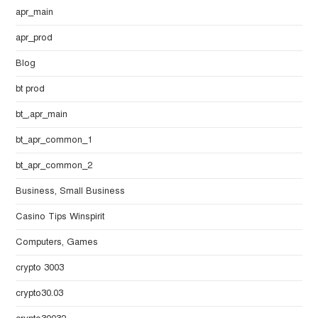
apr_main
apr_prod
Blog
bt prod
bt_,apr_main
bt_apr_common_1
bt_apr_common_2
Business, Small Business
Casino Tips Winspirit
Computers, Games
crypto 3003
crypto30.03