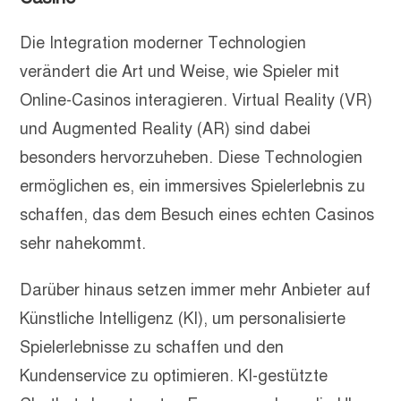
Die Integration moderner Technologien
verändert die Art und Weise, wie Spieler mit
Online-Casinos interagieren. Virtual Reality (VR)
und Augmented Reality (AR) sind dabei
besonders hervorzuheben. Diese Technologien
ermöglichen es, ein immersives Spielerlebnis zu
schaffen, das dem Besuch eines echten Casinos
sehr nahekommt.
Darüber hinaus setzen immer mehr Anbieter auf
Künstliche Intelligenz (KI), um personalisierte
Spielerlebnisse zu schaffen und den
Kundenservice zu optimieren. KI-gestützte