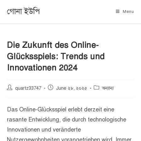
গোনা ইউপি
Menu
Die Zukunft des Online-
Glücksspiels: Trends und
Innovationen 2024
quartz33747
June ২৮, ২০২৫
অন্যান্য
Das Online-Glücksspiel erlebt derzeit eine
rasante Entwicklung, die durch technologische
Innovationen und veränderte
Nutzergewohnheiten vorangetrieben wird. Immer