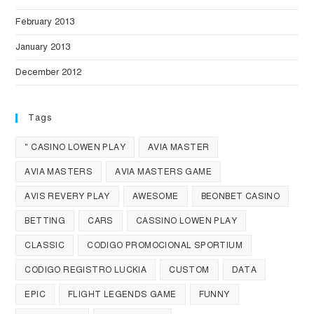
February 2013
January 2013
December 2012
Tags
" CASINO LOWEN PLAY
AVIA MASTER
AVIA MASTERS
AVIA MASTERS GAME
AVIS REVERY PLAY
AWESOME
BEONBET CASINO
BETTING
CARS
CASSINO LOWEN PLAY
CLASSIC
CODIGO PROMOCIONAL SPORTIUM
CODIGO REGISTRO LUCKIA
CUSTOM
DATA
EPIC
FLIGHT LEGENDS GAME
FUNNY