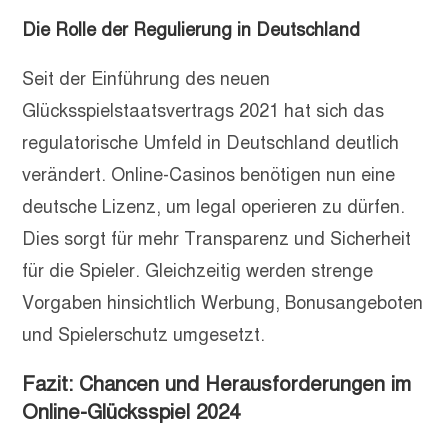
Die Rolle der Regulierung in Deutschland
Seit der Einführung des neuen
Glücksspielstaatsvertrags 2021 hat sich das
regulatorische Umfeld in Deutschland deutlich
verändert. Online-Casinos benötigen nun eine
deutsche Lizenz, um legal operieren zu dürfen.
Dies sorgt für mehr Transparenz und Sicherheit
für die Spieler. Gleichzeitig werden strenge
Vorgaben hinsichtlich Werbung, Bonusangeboten
und Spielerschutz umgesetzt.
Fazit: Chancen und Herausforderungen im
Online-Glücksspiel 2024