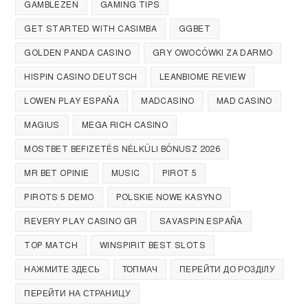
GAMBLEZEN
GAMING TIPS
GET STARTED WITH CASIMBA
GGBET
GOLDEN PANDA CASINO
GRY OWOCÓWKI ZA DARMO
HISPIN CASINO DEUTSCH
LEANBIOME REVIEW
LOWEN PLAY ESPAÑA
MADCASINO
MAD CASINO
MAGIUS
MEGA RICH CASINO
MOSTBET BEFIZETÉS NÉLKÜLI BÓNUSZ 2026
MR BET OPINIE
MUSIC
PIROT 5
PIROTS 5 DEMO
POLSKIE NOWE KASYNO
REVERY PLAY CASINO GR
SAVASPIN ESPAÑA
TOP MATCH
WINSPIRIT BEST SLOTS
НАЖМИТЕ ЗДЕСЬ
ТОПМАЧ
ПЕРЕЙТИ ДО РОЗДІЛУ
ПЕРЕЙТИ НА СТРАНИЦУ