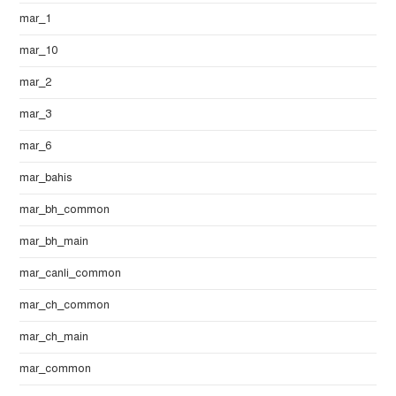
mar_1
mar_10
mar_2
mar_3
mar_6
mar_bahis
mar_bh_common
mar_bh_main
mar_canli_common
mar_ch_common
mar_ch_main
mar_common