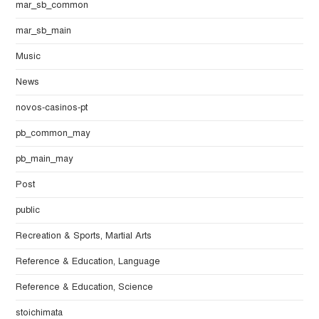
mar_sb_common
mar_sb_main
Music
News
novos-casinos-pt
pb_common_may
pb_main_may
Post
public
Recreation & Sports, Martial Arts
Reference & Education, Language
Reference & Education, Science
stoichimata