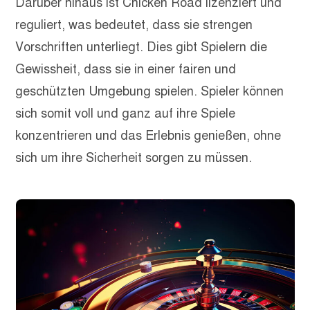
Darüber hinaus ist Chicken Road lizenziert und
reguliert, was bedeutet, dass sie strengen
Vorschriften unterliegt. Dies gibt Spielern die
Gewissheit, dass sie in einer fairen und
geschützten Umgebung spielen. Spieler können
sich somit voll und ganz auf ihre Spiele
konzentrieren und das Erlebnis genießen, ohne
sich um ihre Sicherheit sorgen zu müssen.