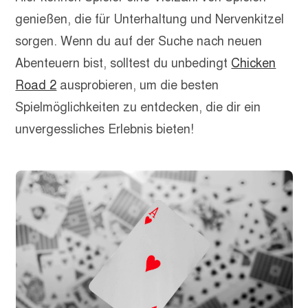
genießen, die für Unterhaltung und Nervenkitzel
sorgen. Wenn du auf der Suche nach neuen
Abenteuern bist, solltest du unbedingt
Chicken
Road 2
ausprobieren, um die besten
Spielmöglichkeiten zu entdecken, die dir ein
unvergessliches Erlebnis bieten!