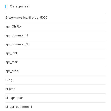
Categories
2_www.mystical-fire.de_5000
apr_ChiRo
apr_common_1
apr_common_2
apr_lgbt
apr_main
apr_prod
Blog
bt prod
bt_,apr_main
bt_apr_common_1