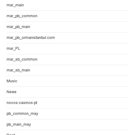
mar_main
mar_pb_common
mar_pb_main
mar_pb_ormanistanbul.com
mar_PL
mar_sb_common
mar_sb_main
Music
News
novos-casinos-pt
pb_common_may
pb_main_may