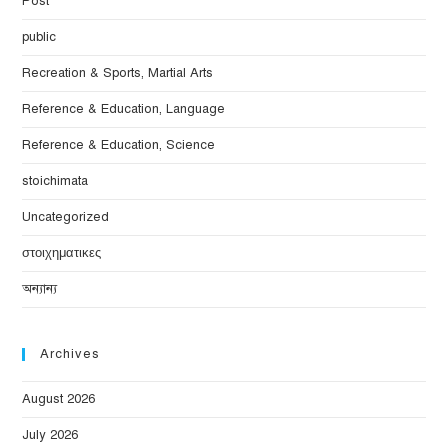
Post
public
Recreation & Sports, Martial Arts
Reference & Education, Language
Reference & Education, Science
stoichimata
Uncategorized
στοιχηματικες
অন্যান্য
Archives
August 2026
July 2026