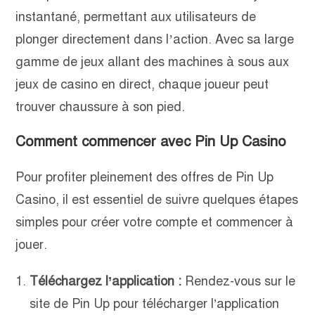
instantané, permettant aux utilisateurs de
plonger directement dans l’action. Avec sa large
gamme de jeux allant des machines à sous aux
jeux de casino en direct, chaque joueur peut
trouver chaussure à son pied.
Comment commencer avec Pin Up Casino
Pour profiter pleinement des offres de Pin Up
Casino, il est essentiel de suivre quelques étapes
simples pour créer votre compte et commencer à
jouer.
Téléchargez l’application :
Rendez-vous sur le
site de Pin Up pour télécharger l’application