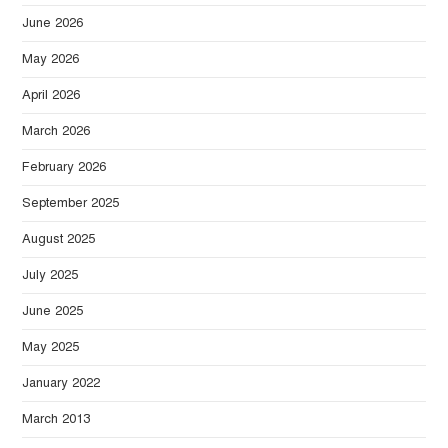
June 2026
May 2026
April 2026
March 2026
February 2026
September 2025
August 2025
July 2025
June 2025
May 2025
January 2022
March 2013