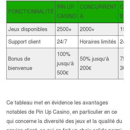
PIN UP
CONCURRENT
CO
FONCTIONNALITÉ
CASINO
A
B
Jeux disponibles
2500+
2000+
150
Support client
24/7
Horaires limités
24/
100%
Bonus de
50% jusqu’à
75%
jusqu’à
bienvenue
200€
300
500€
Ce tableau met en évidence les avantages
notables de Pin Up Casino, en particulier en ce
qui concerne la diversité des jeux et la qualité du