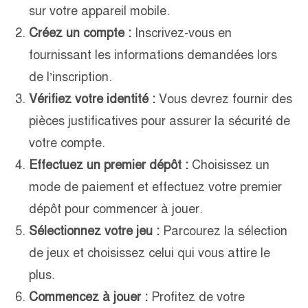
sur votre appareil mobile.
Créez un compte :
Inscrivez-vous en
fournissant les informations demandées lors
de l’inscription.
Vérifiez votre identité :
Vous devrez fournir des
pièces justificatives pour assurer la sécurité de
votre compte.
Effectuez un premier dépôt :
Choisissez un
mode de paiement et effectuez votre premier
dépôt pour commencer à jouer.
Sélectionnez votre jeu :
Parcourez la sélection
de jeux et choisissez celui qui vous attire le
plus.
Commencez à jouer :
Profitez de votre