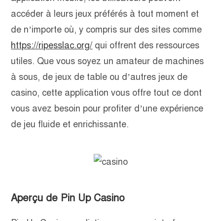
accéder à leurs jeux préférés à tout moment et
de n’importe où, y compris sur des sites comme
https://ripesslac.org/
qui offrent des ressources
utiles. Que vous soyez un amateur de machines
à sous, de jeux de table ou d’autres jeux de
casino, cette application vous offre tout ce dont
vous avez besoin pour profiter d’une expérience
de jeu fluide et enrichissante.
Aperçu de Pin Up Casino