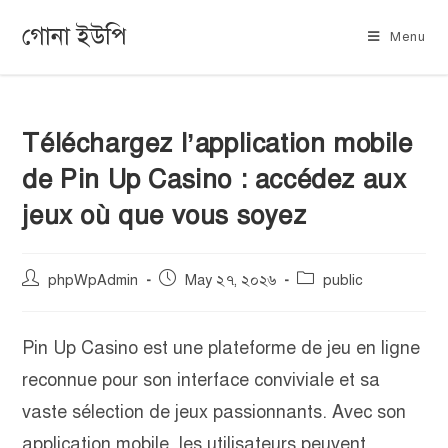
গোনা ইউপি
Menu
Téléchargez l’application mobile
de Pin Up Casino : accédez aux
jeux où que vous soyez
phpWpAdmin
May ২৭, ২০২৬
public
Pin Up Casino est une plateforme de jeu en ligne
reconnue pour son interface conviviale et sa
vaste sélection de jeux passionnants. Avec son
application mobile, les utilisateurs peuvent