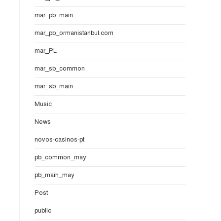
mar_pb_main
mar_pb_ormanistanbul.com
mar_PL
mar_sb_common
mar_sb_main
Music
News
novos-casinos-pt
pb_common_may
pb_main_may
Post
public