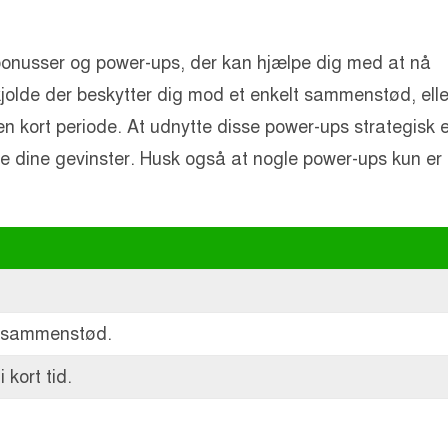
bonusser og power-ups, der kan hjælpe dig med at nå
jolde der beskytter dig mod et enkelt sammenstød, elle
n kort periode. At udnytte disse power-ups strategisk e
e dine gevinster. Husk også at nogle power-ups kun er
t sammenstød.
 kort tid.