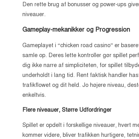
Den rette brug af bonusser og power-ups giver
niveauer.
Gameplay-mekanikker og Progression
Gameplayet i “chicken road casino” er baseret 
samle op. Deres lette kontroller gør spillet pe
dig ikke narre af simpliciteten, for spillet til
underholdt i lang tid. Rent faktisk handler
hast
trafikflowet og dit held. Jo højere niveau, des
enkeltvis.
Flere niveauer, Større Udfordringer
Spillet er opdelt i forskellige niveauer, hver
kommer videre, bliver trafikken hurtigere, tet