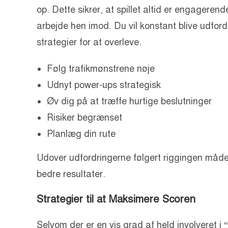
op. Dette sikrer, at spillet altid er engageren
arbejde hen imod. Du vil konstant blive udford
strategier for at overleve.
Følg trafikmønstrene nøje
Udnyt power-ups strategisk
Øv dig på at træffe hurtige beslutninger
Risiker begrænset
Planlæg din rute
Udover udfordringerne følgert riggingen måden 
bedre resultater.
Strategier til at Maksimere Scoren
Selvom der er en vis grad af held involveret i