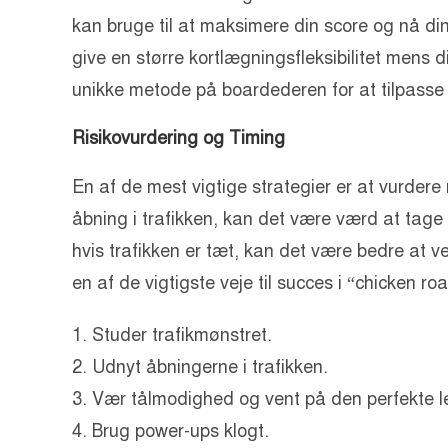
kan bruge til at maksimere din score og nå din
give en større kortlægningsfleksibilitet mens d
unikke metode på boardederen for at tilpass
Risikovurdering og Timing
En af de mest vigtige strategier er at vurdere 
åbning i trafikken, kan det være værd at tage
hvis trafikken er tæt, kan det være bedre at v
en af de vigtigste veje til succes i “chicken ro
Studer trafikmønstret.
Udnyt åbningerne i trafikken.
Vær tålmodighed og vent på den perfekte le
Brug power-ups klogt.