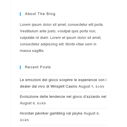
About The Blog
Lorem ipsum dolor sit amet, consectetur elit porta.
Vestibulum ante justo, volutpat quis porta non,
vulputate id diam. Lorem et ipsum dolor sit amet,
consectetur adipiscing elit. Morbi vitae sem in
massa sagittis.
Recent Posts
Le emozioni del gioco scoprire le esperienze con i
dealer dal vivo di Winspirit Casino
August ৭, ২০২৬
Evoluzione delle tendenze nel gioco d'azzardo nel
August ৪, ২০২৬
Hvordan påvirker gambling vår psyke
August ৪,
২০২৬