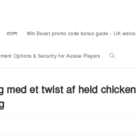
প্রবেশ
Win Beast promo code bonus guide – UK welc
ent Options & Security for Aussie Players
 med et twist af held chicken
g