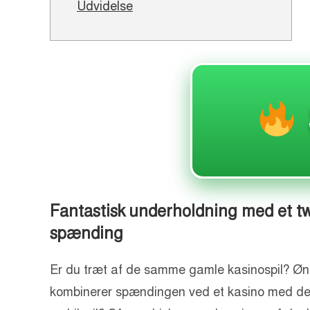
Udvidelse
Fantastisk underholdning med et tw
spænding
Er du træt af de samme gamle kasinospil? Øns
kombinerer spændingen ved et kasino med de