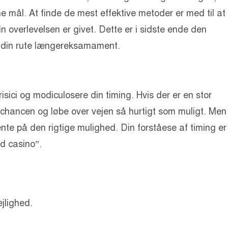
e mål. At finde de mest effektive metoder er med til at
in overlevelsen er givet. Dette er i sidste ende den
e din rute længereksamament.
risici og modiculosere din timing. Hvis der er en stor
 chancen og løbe over vejen så hurtigt som muligt. Men
ente på den rigtige mulighed. Din forståese af timing er
ad casino”.
jlighed.