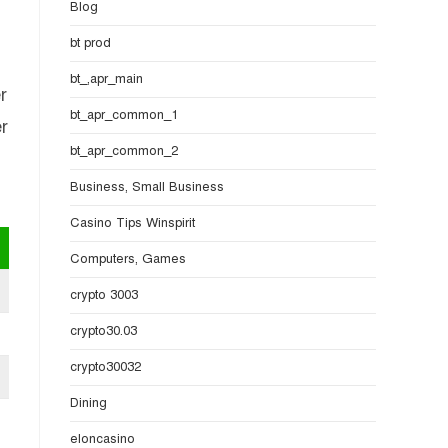
Blog
bt prod
bt_,apr_main
r
bt_apr_common_1
r
bt_apr_common_2
Business, Small Business
Casino Tips Winspirit
Computers, Games
crypto 3003
crypto30.03
crypto30032
Dining
eloncasino