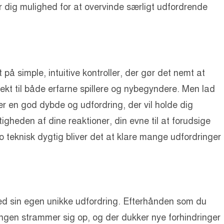
 dig mulighed for at overvinde særligt udfordrende
på simple, intuitive kontroller, der gør det nemt at
rfekt til både erfarne spillere og nybegyndere. Men lad
byder en god dybde og udfordring, der vil holde dig
igheden af dine reaktioner, din evne til at forudsige
to teknisk dygtig bliver det at klare mange udfordringer
t med sin egen unikke udfordring. Efterhånden som du
ningen strammer sig op, og der dukker nye forhindringer