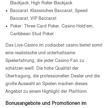
Blackjack, High Roller Blackjack
Baccarat: Klassisches Baccarat, Speed
Baccarat, VIP Baccarat
Poker: Three Card Poker, Casino Hold’em,
Caribbean Stud Poker
Das Live-Casino im zodiacbet casino bietet somit
eine realistische und unterhaltsame
Spielerfahrung, die jeder Casino-Fan zu
schätzen weiß. Die hohe Qualität der
Übertragung, die professionellen Dealer und die
große Auswahl an Spielen machen dieses
Angebot zu einem Highlight der Plattform.
Bonusangebote und Promotionen im