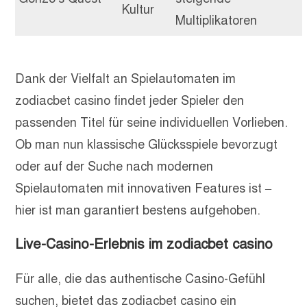
Kultur
Multiplikatoren
Dank der Vielfalt an Spielautomaten im
zodiacbet casino findet jeder Spieler den
passenden Titel für seine individuellen Vorlieben.
Ob man nun klassische Glücksspiele bevorzugt
oder auf der Suche nach modernen
Spielautomaten mit innovativen Features ist –
hier ist man garantiert bestens aufgehoben.
Live-Casino-Erlebnis im zodiacbet casino
Für alle, die das authentische Casino-Gefühl
suchen, bietet das zodiacbet casino ein