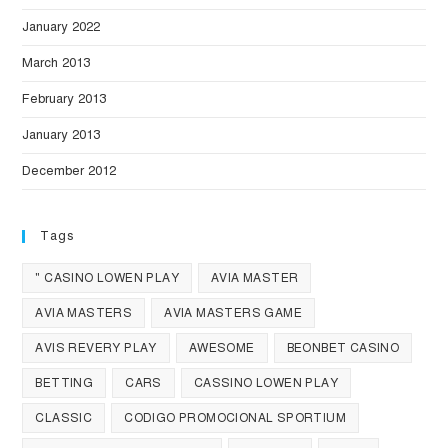
January 2022
March 2013
February 2013
January 2013
December 2012
Tags
" CASINO LOWEN PLAY
AVIA MASTER
AVIA MASTERS
AVIA MASTERS GAME
AVIS REVERY PLAY
AWESOME
BEONBET CASINO
BETTING
CARS
CASSINO LOWEN PLAY
CLASSIC
CODIGO PROMOCIONAL SPORTIUM