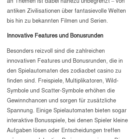
an Themen ist dabei nahezu unbegrenzt – von
antiken Zivilisationen über fantasievolle Welten
bis hin zu bekannten Filmen und Serien.
Innovative Features und Bonusrunden
Besonders reizvoll sind die zahlreichen
innovativen Features und Bonusrunden, die in
den Spielautomaten des zodiacbet casino zu
finden sind. Freispiele, Multiplikatoren, Wild-
Symbole und Scatter-Symbole erhöhen die
Gewinnchancen und sorgen für zusätzliche
Spannung. Einige Spielautomaten bieten sogar
interaktive Bonusspiele, bei denen Spieler kleine
Aufgaben lösen oder Entscheidungen treffen