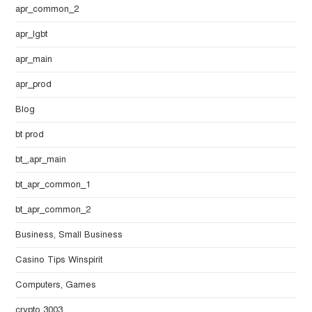
apr_common_2
apr_lgbt
apr_main
apr_prod
Blog
bt prod
bt_,apr_main
bt_apr_common_1
bt_apr_common_2
Business, Small Business
Casino Tips Winspirit
Computers, Games
crypto 3003