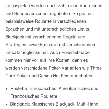
Tischspielen werden auch zahlreiche Variationen
und Sonderversionen angeboten. So gibt es
beispielsweise Roulette in verschiedenen
Sprachen und mit unterschiedlichen Limits,
Blackjack mit verschiedenen Regeln und
Strategien sowie Baccarat mit verschiedenen
Einsatzmöglichkeiten. Auch Pokerliebhaber
kommen hier voll auf ihre Kosten, denn es
werden verschiedene Poker-Varianten wie Three
Card Poker und Casino Hold’em angeboten.
Roulette: Europäisches, Amerikanisches und
Französisches Roulette
Blackjack: Klassisches Blackjack, Multi-Hand