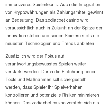
immersiveres Spielerlebnis. Auch die Integration
von Kryptowährungen als Zahlungsmittel gewinnt
an Bedeutung. Das zodiacbet casino wird
voraussichtlich auch in Zukunft an der Spitze der
Innovation stehen und seinen Spielern stets die
neuesten Technologien und Trends anbieten.
Zusätzlich wird der Fokus auf
verantwortungsbewusstes Spielen weiter
verstärkt werden. Durch die Einführung neuer
Tools und Maßnahmen soll sichergestellt
werden, dass Spieler ihr Spielverhalten
kontrollieren und potenzielle Risiken minimieren
können. Das zodiacbet casino versteht sich als