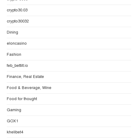
crypto30.03
crypto30032
Dining
eloncasino
Fashion
feb_bettilt.io
Finance, Real Estate
Food & Beverage, Wine
Food for thought
Gaming
GOX1
khelibet4