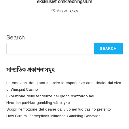
eksklusivt omklædningsrum
May ২১, ২০২৬
Search
SEARCH
সাম্প্রতিক প্রকাশনাসমূহ
Le emozioni del gioco scoprire le esperienze con i dealer dal vivo
di Winspirit Casino
Evoluzione delle tendenze nel gioco d'azzardo nel
Hvordan påvirker gambling vår psyke
Scopri l'emozione del dealer dal vivo nel tuo casinò preferito
How Cultural Perceptions Influence Gambling Behavior