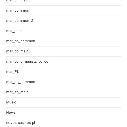
mar_ch_main
mar_common
mar_common_2
mar_main
mar_pb_common
mar_pb_main
mar_pb_ormanistanbul.com
mar_PL
mar_sb_common
mar_sb_main
Music
News
novos-casinos-pt