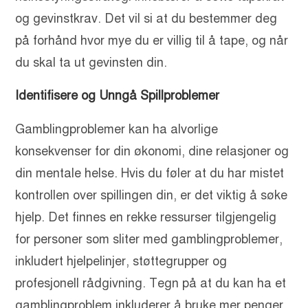
og gevinstkrav. Det vil si at du bestemmer deg
på forhånd hvor mye du er villig til å tape, og når
du skal ta ut gevinsten din.
Identifisere og Unngå Spillproblemer
Gamblingproblemer kan ha alvorlige
konsekvenser for din økonomi, dine relasjoner og
din mentale helse. Hvis du føler at du har mistet
kontrollen over spillingen din, er det viktig å søke
hjelp. Det finnes en rekke ressurser tilgjengelig
for personer som sliter med gamblingproblemer,
inkludert hjelpelinjer, støttegrupper og
profesjonell rådgivning. Tegn på at du kan ha et
gamblingproblem inkluderer å bruke mer penger