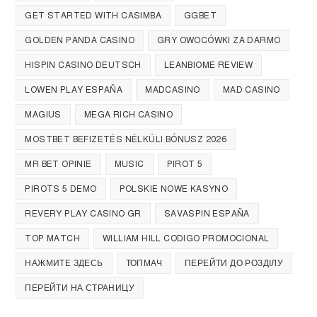
GET STARTED WITH CASIMBA
GGBET
GOLDEN PANDA CASINO
GRY OWOCÓWKI ZA DARMO
HISPIN CASINO DEUTSCH
LEANBIOME REVIEW
LOWEN PLAY ESPAÑA
MADCASINO
MAD CASINO
MAGIUS
MEGA RICH CASINO
MOSTBET BEFIZETÉS NÉLKÜLI BÓNUSZ 2026
MR BET OPINIE
MUSIC
PIROT 5
PIROTS 5 DEMO
POLSKIE NOWE KASYNO
REVERY PLAY CASINO GR
SAVASPIN ESPAÑA
TOP MATCH
WILLIAM HILL CODIGO PROMOCIONAL
НАЖМИТЕ ЗДЕСЬ
ТОПМАЧ
ПЕРЕЙТИ ДО РОЗДІЛУ
ПЕРЕЙТИ НА СТРАНИЦУ