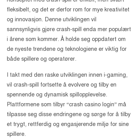
fleksibelt, og det er derfor rom for mye kreativitet
og innovasjon. Denne utviklingen vil
sannsynligvis gjøre crash-spill enda mer populært
i årene som kommer. Å holde seg oppdatert om
de nyeste trendene og teknologiene er viktig for
både spillere og operatører.
I takt med den raske utviklingen innen i-gaming,
vil crash-spill fortsette å evolvere og tilby en
spennende og dynamisk spillopplevelse.
Plattformene som tilbyr “crash casino login” må
tilpasse seg disse endringene og sørge for å tilby
et trygt, rettferdig og engasjerende miljø for sine
spillere.