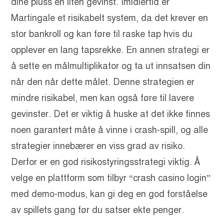
dine pluss en liten gevinst. Imidlertid er
Martingale et risikabelt system, da det krever en
stor bankroll og kan føre til raske tap hvis du
opplever en lang tapsrekke. En annen strategi er
å sette en målmultiplikator og ta ut innsatsen din
når den når dette målet. Denne strategien er
mindre risikabel, men kan også føre til lavere
gevinster. Det er viktig å huske at det ikke finnes
noen garantert måte å vinne i crash-spill, og alle
strategier innebærer en viss grad av risiko.
Derfor er en god risikostyringsstrategi viktig. Å
velge en plattform som tilbyr “crash casino login”
med demo-modus, kan gi deg en god forståelse
av spillets gang før du satser ekte penger.