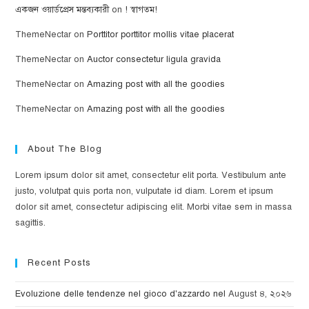
একজন ওয়ার্ডপ্রেস মন্তব্যকারী
on
! স্বাগতম!
ThemeNectar
on
Porttitor porttitor mollis vitae placerat
ThemeNectar
on
Auctor consectetur ligula gravida
ThemeNectar
on
Amazing post with all the goodies
ThemeNectar
on
Amazing post with all the goodies
About The Blog
Lorem ipsum dolor sit amet, consectetur elit porta. Vestibulum ante
justo, volutpat quis porta non, vulputate id diam. Lorem et ipsum
dolor sit amet, consectetur adipiscing elit. Morbi vitae sem in massa
sagittis.
Recent Posts
Evoluzione delle tendenze nel gioco d'azzardo nel
August ৪, ২০২৬