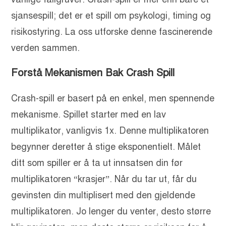
sjansespill; det er et spill om psykologi, timing og
risikostyring. La oss utforske denne fascinerende
verden sammen.
Forstå Mekanismen Bak Crash Spill
Crash-spill er basert på en enkel, men spennende
mekanisme. Spillet starter med en lav
multiplikator, vanligvis 1x. Denne multiplikatoren
begynner deretter å stige eksponentielt. Målet
ditt som spiller er å ta ut innsatsen din før
multiplikatoren “krasjer”. Når du tar ut, får du
gevinsten din multiplisert med den gjeldende
multiplikatoren. Jo lenger du venter, desto større