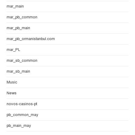
mar_main
mar_pb_common
mar_pb_main
mar_pb_ormanistanbul.com
mar_PL
mar_sb_common
mar_sb_main
Music
News
novos-casinos-pt
pb_common_may
pb_main_may