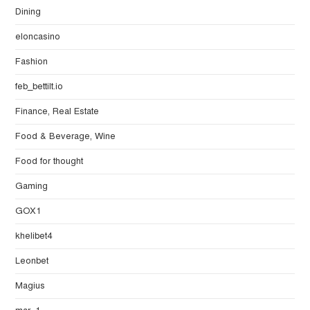
Dining
eloncasino
Fashion
feb_bettilt.io
Finance, Real Estate
Food & Beverage, Wine
Food for thought
Gaming
GOX1
khelibet4
Leonbet
Magius