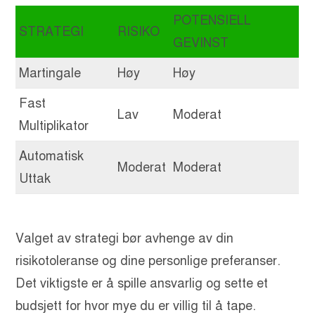
POTENSIELL
STRATEGI
RISIKO
GEVINST
Martingale
Høy
Høy
Fast
Lav
Moderat
Multiplikator
Automatisk
Moderat
Moderat
Uttak
Valget av strategi bør avhenge av din
risikotoleranse og dine personlige preferanser.
Det viktigste er å spille ansvarlig og sette et
budsjett for hvor mye du er villig til å tape.