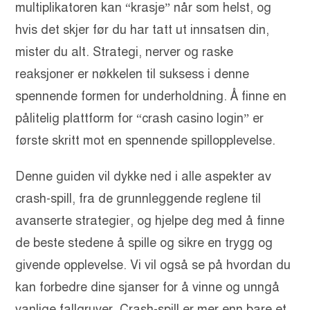
multiplikatoren kan “krasje” når som helst, og
hvis det skjer før du har tatt ut innsatsen din,
mister du alt. Strategi, nerver og raske
reaksjoner er nøkkelen til suksess i denne
spennende formen for underholdning. Å finne en
pålitelig plattform for “crash casino login” er
første skritt mot en spennende spillopplevelse.
Denne guiden vil dykke ned i alle aspekter av
crash-spill, fra de grunnleggende reglene til
avanserte strategier, og hjelpe deg med å finne
de beste stedene å spille og sikre en trygg og
givende opplevelse. Vi vil også se på hvordan du
kan forbedre dine sjanser for å vinne og unngå
vanlige fallgruver. Crash-spill er mer enn bare et