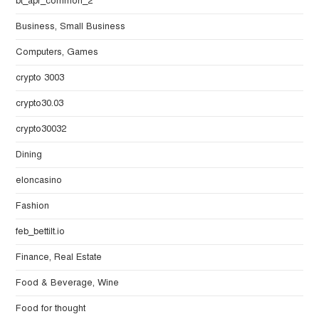
bt_apr_common_2
Business, Small Business
Computers, Games
crypto 3003
crypto30.03
crypto30032
Dining
eloncasino
Fashion
feb_bettilt.io
Finance, Real Estate
Food & Beverage, Wine
Food for thought