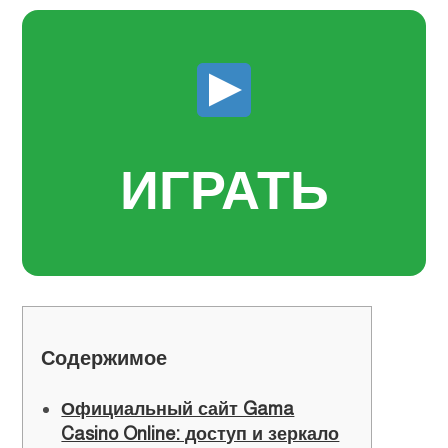
ИГРАТЬ
Содержимое
Официальный сайт Gama
Casino Online: доступ и зеркало