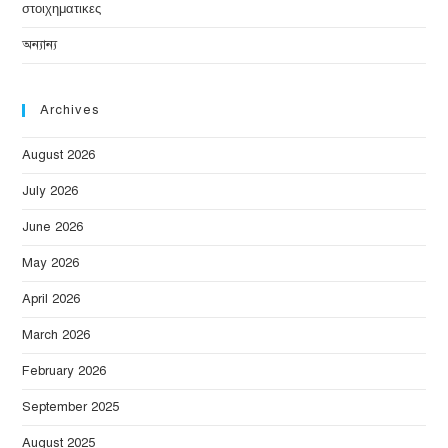
στοιχηματικες
অন্যান্য
Archives
August 2026
July 2026
June 2026
May 2026
April 2026
March 2026
February 2026
September 2025
August 2025