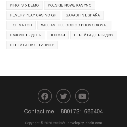
PIROTS 5 DEMO
POLSKIE NOWE KASYNO
REVERY PLAY CASINO GR
SAVASPIN ESPAÑA
TOP MATCH
WILLIAM HILL CODIGO PROMOCIONAL
НАЖМИТЕ ЗДЕСЬ
ТОПМАЧ
ПЕРЕЙТИ ДО РОЗДІЛУ
ПЕРЕЙТИ НА СТРАНИЦУ
Contact me:
+8801721 686404
Copyright © 2026 গোনা ইউপি | develop by
iqbalit.com