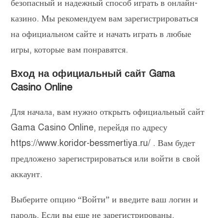
безопасный и надежный способ играть в онлайн-
казино. Мы рекомендуем вам зарегистрироваться
на официальном сайте и начать играть в любые
игры, которые вам понравятся.
Вход на официальный сайт Gama
Casino Online
Для начала, вам нужно открыть официальный сайт
Gama Casino Online, перейдя по адресу
https://www.koridor-bessmertiya.ru/ . Вам будет
предложено зарегистрироваться или войти в свой
аккаунт.
Выберите опцию “Войти” и введите ваш логин и
пароль. Если вы еще не зарегистрированы,