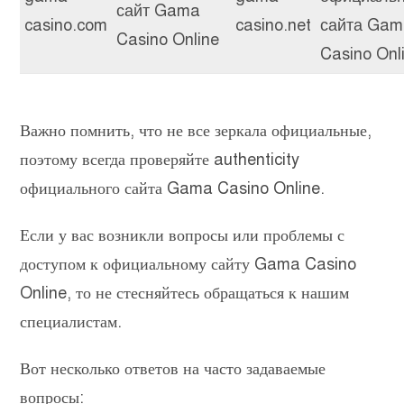
сайт Gama
casino.com
casino.net
сайта Ga
Casino Online
Casino Onl
Важно помнить, что не все зеркала официальные,
поэтому всегда проверяйте authenticity
официального сайта Gama Casino Online.
Если у вас возникли вопросы или проблемы с
доступом к официальному сайту Gama Casino
Online, то не стесняйтесь обращаться к нашим
специалистам.
Вот несколько ответов на часто задаваемые
вопросы: