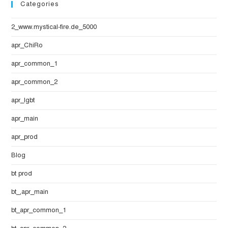
Categories
2_www.mystical-fire.de_5000
apr_ChiRo
apr_common_1
apr_common_2
apr_lgbt
apr_main
apr_prod
Blog
bt prod
bt_,apr_main
bt_apr_common_1