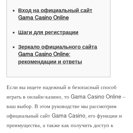
Вход на официальный сайт
Gama Casino Online
Шаги для регистрации
Зеркало официального сайта
Gama Casino Online:
рекомендации и ответы
Если вы ищете надежный и безопасный способ
играть в онлайн-казино, то Gama Casino Online –
ваш выбор. В этом руководстве мы рассмотрим
официальный сайт Gama Casino, его функции и
преимущества, а также как получить доступ к