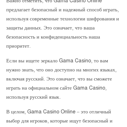
Важно отметить, что Gama Casino Online
предлагает безопасный и надежный способ играть,
используя современные технологии шифрования и
защиты данных. Это означает, что ваша
безопасность и конфиденциальность наша
приоритет.
Если вы ищете зеркало Gama Casino, то вам
нужно знать, что оно доступно на многих языках,
включая русский. Это означает, что вы сможете
играть на официальном сайте Gama Casino,
используя русский язык.
В целом, Gama Casino Online – это отличный
выбор для игроков, которые ищут безопасный и