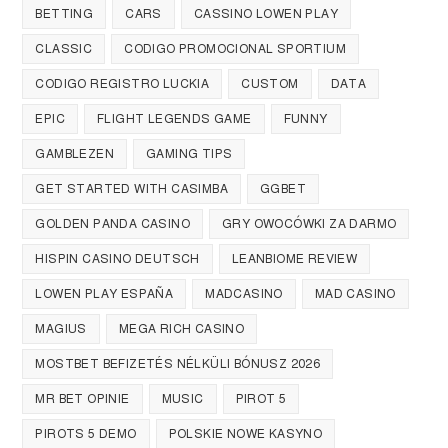
BETTING
CARS
CASSINO LOWEN PLAY
CLASSIC
CODIGO PROMOCIONAL SPORTIUM
CODIGO REGISTRO LUCKIA
CUSTOM
DATA
EPIC
FLIGHT LEGENDS GAME
FUNNY
GAMBLEZEN
GAMING TIPS
GET STARTED WITH CASIMBA
GGBET
GOLDEN PANDA CASINO
GRY OWOCÓWKI ZA DARMO
HISPIN CASINO DEUTSCH
LEANBIOME REVIEW
LOWEN PLAY ESPAÑA
MADCASINO
MAD CASINO
MAGIUS
MEGA RICH CASINO
MOSTBET BEFIZETÉS NÉLKÜLI BÓNUSZ 2026
MR BET OPINIE
MUSIC
PIROT 5
PIROTS 5 DEMO
POLSKIE NOWE KASYNO