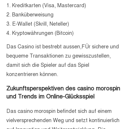
Kreditkarten (Visa, Mastercard)
Banküberweisung
E-Wallet (Skrill, Neteller)
Kryptowährungen (Bitcoin)
Das Casino ist bestrebt aussen,FÜr sichere und
bequeme Transaktionen zu gewisszustellen,
damit sich die Spieler auf das Spiel
konzentrieren können.
Zukunftsperspektiven des casino morospin
und Trends im Online-Glücksspiel
Das casino morospin befindet sich auf einem
vielversprechenden Weg und setzt kontinuierlich