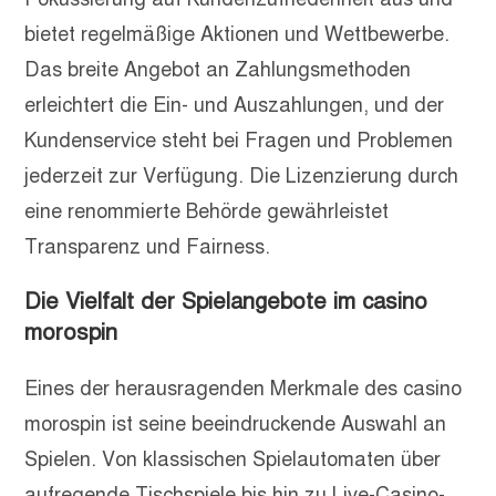
bietet regelmäßige Aktionen und Wettbewerbe.
Das breite Angebot an Zahlungsmethoden
erleichtert die Ein- und Auszahlungen, und der
Kundenservice steht bei Fragen und Problemen
jederzeit zur Verfügung. Die Lizenzierung durch
eine renommierte Behörde gewährleistet
Transparenz und Fairness.
Die Vielfalt der Spielangebote im casino
morospin
Eines der herausragenden Merkmale des casino
morospin ist seine beeindruckende Auswahl an
Spielen. Von klassischen Spielautomaten über
aufregende Tischspiele bis hin zu Live-Casino-