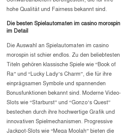
hohe Qualität und Fairness bekannt sind.
Die besten Spielautomaten im casino morospin
im Detail
Die Auswahl an Spielautomaten im casino
morospin ist schier endlos. Zu den beliebtesten
Titeln gehören klassische Spiele wie “Book of
Ra” und “Lucky Lady’s Charm”, die für ihre
einprägsamen Symbole und spannenden
Bonusfunktionen bekannt sind. Moderne Video-
Slots wie “Starburst” und “Gonzo’s Quest”
bestechen durch ihre hochwertige Grafik und
innovativen Spielmechanismen. Progressive
Jackpot-Slots wie “Mega Moolah” bieten die