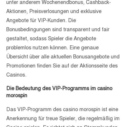
unter anderem Wochenendbonus, Cashback-
Aktionen, Preisverlosungen und exklusive
Angebote für VIP-Kunden. Die
Bonusbedingungen sind transparent und fair
gestaltet, sodass Spieler die Angebote
problemlos nutzen können. Eine genaue
Übersicht über alle aktuellen Bonusangebote und
Promotionen finden Sie auf der Aktionsseite des
Casinos.
Die Bedeutung des VIP-Programms im casino
morospin
Das VIP-Programm des casino morospin ist eine
Anerkennung für treue Spieler, die regelmäßig im