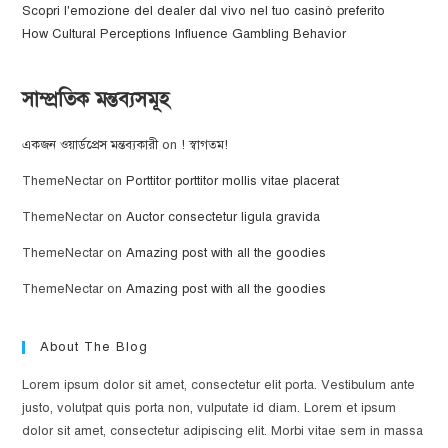
Scopri l'emozione del dealer dal vivo nel tuo casinò preferito
How Cultural Perceptions Influence Gambling Behavior
সাম্প্রতিক মন্তব্যসমূহ
একজন ওয়ার্ডপ্রেস মন্তব্যকারী
on
! স্বাগতম!
ThemeNectar
on
Porttitor porttitor mollis vitae placerat
ThemeNectar
on
Auctor consectetur ligula gravida
ThemeNectar
on
Amazing post with all the goodies
ThemeNectar
on
Amazing post with all the goodies
About The Blog
Lorem ipsum dolor sit amet, consectetur elit porta. Vestibulum ante
justo, volutpat quis porta non, vulputate id diam. Lorem et ipsum
dolor sit amet, consectetur adipiscing elit. Morbi vitae sem in massa