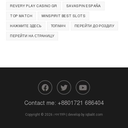
REVERY PLAY CASINO GR
SAVASPIN ESPAÑA
TOP MATCH
WINSPIRIT BEST SLOTS
НАЖМИТЕ ЗДЕСЬ
ТОПМАЧ
ПЕРЕЙТИ ДО РОЗДІЛУ
ПЕРЕЙТИ НА СТРАНИЦУ
Contact me:
+8801721 686404
Copyright © 2026 গোনা ইউপি | develop by
iqbalit.com