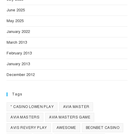
June 2025
May 2025
January 2022
March 2013
February 2013
January 2013
December 2012
Tags
" CASINO LOWEN PLAY
AVIA MASTER
AVIA MASTERS
AVIA MASTERS GAME
AVIS REVERY PLAY
AWESOME
BEONBET CASINO