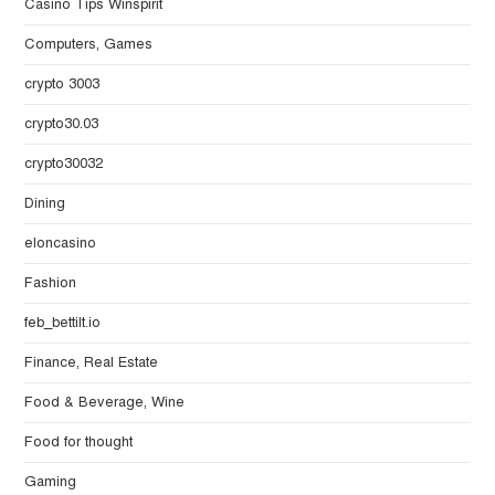
Casino Tips Winspirit
Computers, Games
crypto 3003
crypto30.03
crypto30032
Dining
eloncasino
Fashion
feb_bettilt.io
Finance, Real Estate
Food & Beverage, Wine
Food for thought
Gaming