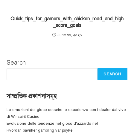
Quick_tips_for_gamers_with_chicken_road_and_high
_score_goals
June ৩০, ২০২৬
Search
SEARCH
সাম্প্রতিক প্রকাশনাসমূহ
Le emozioni del gioco scoprire le esperienze con i dealer dal vivo
di Winspirit Casino
Evoluzione delle tendenze nel gioco d'azzardo nel
Hvordan påvirker gambling vår psyke