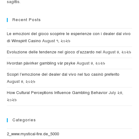
sagittis.
Recent Posts
Le emozioni del gioco scoprire le esperienze con i dealer dal vivo
di Winspirit Casino
August ৭, ২০২৬
Evoluzione delle tendenze nel gioco d'azzardo nel
August ৪, ২০২৬
Hvordan påvirker gambling vår psyke
August ৪, ২০২৬
Scopri l'emozione del dealer dal vivo nel tuo casinò preferito
August ৪, ২০২৬
How Cultural Perceptions Influence Gambling Behavior
July ২৪,
২০২৬
Categories
2_www.mystical-fire.de_5000