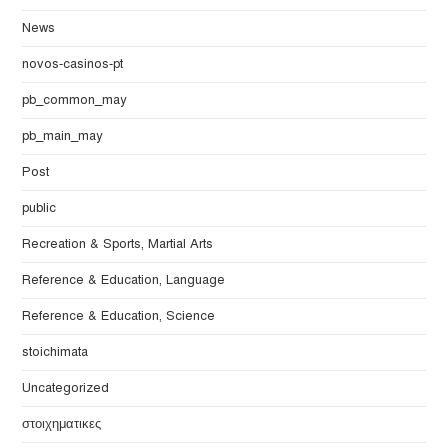
News
novos-casinos-pt
pb_common_may
pb_main_may
Post
public
Recreation & Sports, Martial Arts
Reference & Education, Language
Reference & Education, Science
stoichimata
Uncategorized
στοιχηματικες