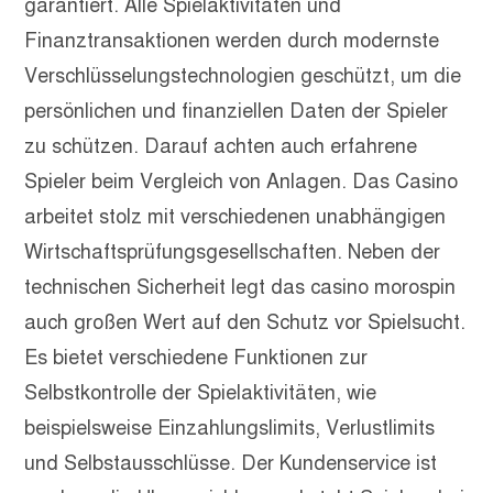
garantiert. Alle Spielaktivitäten und
Finanztransaktionen werden durch modernste
Verschlüsselungstechnologien geschützt, um die
persönlichen und finanziellen Daten der Spieler
zu schützen. Darauf achten auch erfahrene
Spieler beim Vergleich von Anlagen. Das Casino
arbeitet stolz mit verschiedenen unabhängigen
Wirtschaftsprüfungsgesellschaften. Neben der
technischen Sicherheit legt das casino morospin
auch großen Wert auf den Schutz vor Spielsucht.
Es bietet verschiedene Funktionen zur
Selbstkontrolle der Spielaktivitäten, wie
beispielsweise Einzahlungslimits, Verlustlimits
und Selbstausschlüsse. Der Kundenservice ist