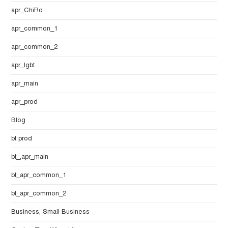
apr_ChiRo
apr_common_1
apr_common_2
apr_lgbt
apr_main
apr_prod
Blog
bt prod
bt_,apr_main
bt_apr_common_1
bt_apr_common_2
Business, Small Business