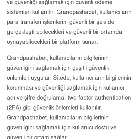
ve güvenliği sağlamak için güvenli ödeme
sistemleri kullanılır. Grandpashabet, kullanıcıların
para transferi işlemlerini güvenli bir şekilde
gerçekleştirebilecekleri ve güvenli bir ortamda
oynayabilecekleri bir platform sunar.
Grandpashabet, kullanıcıların bilgilerinin
güvenliğini sağlamak için çeşitli güvenlik
önlemleri uygular. Sitede, kullanıcıların bilgilerinin
korunması ve güvenliği sağlamak için kullanıcı
adı ve şifre doğrulama, two-factor authentication
(2FA) gibi güvenlik önlemleri kullanılır.
Grandpashabet, kullanıcıların bilgilerinin
güvenliğini sağlamak için kullanıcı dostu ve
güvenli bir ortam sağlar.