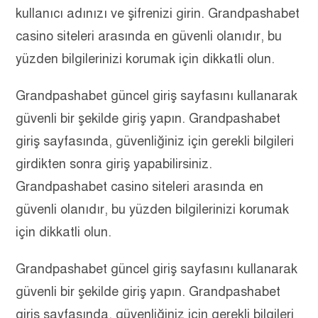
kullanıcı adınızı ve şifrenizi girin. Grandpashabet
casino siteleri arasında en güvenli olanıdır, bu
yüzden bilgilerinizi korumak için dikkatli olun.
Grandpashabet güncel giriş sayfasını kullanarak
güvenli bir şekilde giriş yapın. Grandpashabet
giriş sayfasında, güvenliğiniz için gerekli bilgileri
girdikten sonra giriş yapabilirsiniz.
Grandpashabet casino siteleri arasında en
güvenli olanıdır, bu yüzden bilgilerinizi korumak
için dikkatli olun.
Grandpashabet güncel giriş sayfasını kullanarak
güvenli bir şekilde giriş yapın. Grandpashabet
giriş sayfasında, güvenliğiniz için gerekli bilgileri