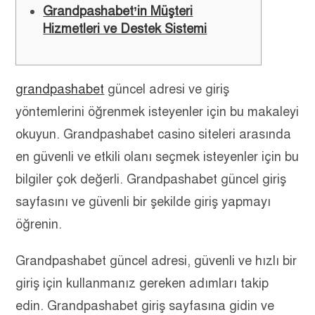
Grandpashabet’in Müşteri
Hizmetleri ve Destek Sistemi
grandpashabet
güncel adresi ve giriş
yöntemlerini öğrenmek isteyenler için bu makaleyi
okuyun. Grandpashabet casino siteleri arasında
en güvenli ve etkili olanı seçmek isteyenler için bu
bilgiler çok değerli. Grandpashabet güncel giriş
sayfasını ve güvenli bir şekilde giriş yapmayı
öğrenin.
Grandpashabet güncel adresi, güvenli ve hızlı bir
giriş için kullanmanız gereken adımları takip
edin. Grandpashabet giriş sayfasına gidin ve