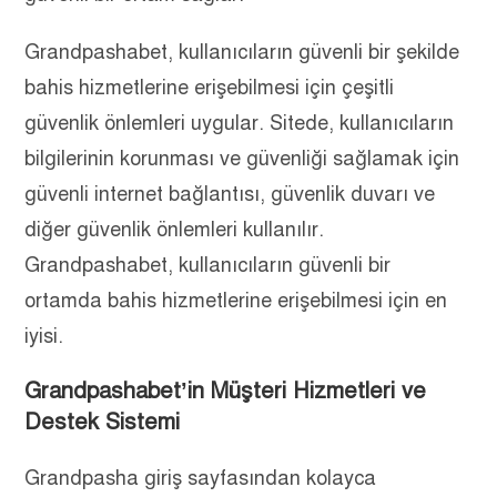
Grandpashabet, kullanıcıların güvenli bir şekilde
bahis hizmetlerine erişebilmesi için çeşitli
güvenlik önlemleri uygular. Sitede, kullanıcıların
bilgilerinin korunması ve güvenliği sağlamak için
güvenli internet bağlantısı, güvenlik duvarı ve
diğer güvenlik önlemleri kullanılır.
Grandpashabet, kullanıcıların güvenli bir
ortamda bahis hizmetlerine erişebilmesi için en
iyisi.
Grandpashabet’in Müşteri Hizmetleri ve
Destek Sistemi
Grandpasha giriş sayfasından kolayca