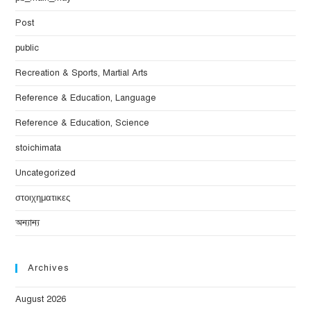
Post
public
Recreation & Sports, Martial Arts
Reference & Education, Language
Reference & Education, Science
stoichimata
Uncategorized
στοιχηματικες
অন্যান্য
Archives
August 2026