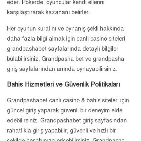
eder. Pokerde, oyuncular kendi ellerini
karşılaştırarak kazananı belirler.
Her oyunun kuralını ve oynanış şekli hakkında
daha fazla bilgi almak için canlı casino siteleri
grandpashabet sayfalarında detaylı bilgiler
bulabilirsiniz. Grandpasha bet ve grandpasha
giriş sayfalarından anında oynayabilirsiniz.
Bahis Hizmetleri ve Güvenlik Politikaları
Grandpashabet canlı casino & bahis siteleri için
güncel giriş yaparak güvenli bir deneyim elde
edebilirsiniz. Grandpashabet giriş sayfasından
rahatlıkla giriş yapabilir, güvenli ve hızlı bir
şekilde hesabınıza erişebilirsiniz. Grandpasha