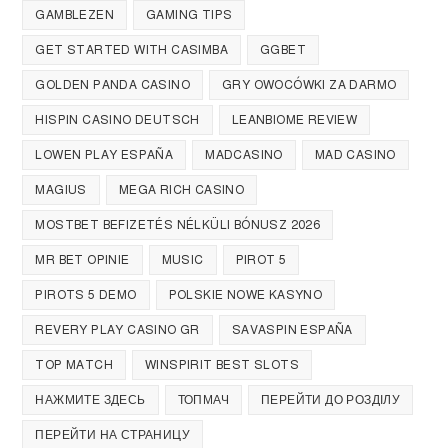
GAMBLEZEN
GAMING TIPS
GET STARTED WITH CASIMBA
GGBET
GOLDEN PANDA CASINO
GRY OWOCÓWKI ZA DARMO
HISPIN CASINO DEUTSCH
LEANBIOME REVIEW
LOWEN PLAY ESPAÑA
MADCASINO
MAD CASINO
MAGIUS
MEGA RICH CASINO
MOSTBET BEFIZETÉS NÉLKÜLI BÓNUSZ 2026
MR BET OPINIE
MUSIC
PIROT 5
PIROTS 5 DEMO
POLSKIE NOWE KASYNO
REVERY PLAY CASINO GR
SAVASPIN ESPAÑA
TOP MATCH
WINSPIRIT BEST SLOTS
НАЖМИТЕ ЗДЕСЬ
ТОПМАЧ
ПЕРЕЙТИ ДО РОЗДІЛУ
ПЕРЕЙТИ НА СТРАНИЦУ