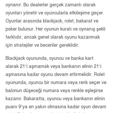
oynanır. Bu dealerler gerçek zamanlı olarak
oyunları yönetir ve oyuncularla etkileşime geçer.
Oyunlar arasında blackjack, rolet, bakarat ve
poker bulunur. Her oyunun kuralı ve oynanış şekli
farklıdır, ancak genel olarak oyunu kazanmak
için stratejiler ve beceriler gereklidir.
Blackjack oyununda, oyuncu ve banka kart
alarak 21’i aşmamak veya bankanın elinin 21’i
aşmasına kadar oyunu devam ettirmelidir. Rolet
oyununda, oyuncu bir numara veya renk seçer ve
balonun düşeceği numara veya renkle eşleşirse
kazanır. Bakaratta, oyuncu veya bankanın elinin
puanı 9’ya en yakın olmasına kadar oyun devam