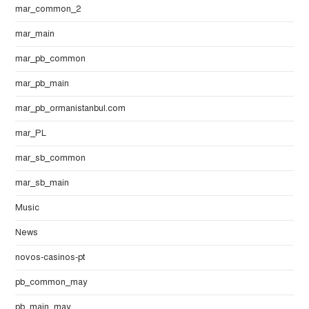
mar_common_2
mar_main
mar_pb_common
mar_pb_main
mar_pb_ormanistanbul.com
mar_PL
mar_sb_common
mar_sb_main
Music
News
novos-casinos-pt
pb_common_may
pb_main_may