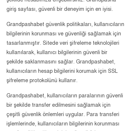
giriş sayfası, güvenli bir deneyim için en iyisi.
Grandpashabet güvenlik politikaları, kullanıcıların
bilgilerinin korunması ve güvenliği sağlamak için
tasarlanmıştır. Sitede veri şifreleme teknolojileri
kullanılarak, kullanıcı bilgilerinin güvenli bir
şekilde saklanmasını sağlar. Grandpashabet,
kullanıcıların hesap bilgilerini korumak için SSL
şifreleme protokolünü kullanır.
Grandpashabet, kullanıcıların paralarının güvenli
bir şekilde transfer edilmesini sağlamak için
çeşitli güvenlik önlemleri uygular. Para transferi
işlemlerinde, kullanıcıların bilgilerinin korunması