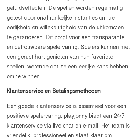
geluidseffecten. De spellen worden regelmatig
getest door onafhankelijke instanties om de
eerlijkheid en willekeurigheid van de uitkomsten
te garanderen. Dit zorgt voor een transparante
en betrouwbare spelervaring. Spelers kunnen met
een gerust hart genieten van hun favoriete
spellen, wetende dat ze een eerlijke kans hebben
om te winnen.
Klantenservice en Betalingsmethoden
Een goede klantenservice is essentieel voor een
positieve spelervaring. playjonny biedt een 24/7
klantenservice via live chat en e-mail. Het team is
vriendelijk, professioneel en staat klaar om