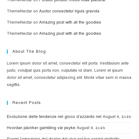
ThemeNectar
on
Porttitor porttitor mollis vitae placerat
ThemeNectar
on
Auctor consectetur ligula gravida
ThemeNectar
on
Amazing post with all the goodies
ThemeNectar
on
Amazing post with all the goodies
About The Blog
Lorem ipsum dolor sit amet, consectetur elit porta. Vestibulum ante
justo, volutpat quis porta non, vulputate id diam. Lorem et ipsum
dolor sit amet, consectetur adipiscing elit. Morbi vitae sem in massa
sagittis.
Recent Posts
Evoluzione delle tendenze nel gioco d'azzardo nel
August ৪, ২০২৬
Hvordan påvirker gambling vår psyke
August ৪, ২০২৬