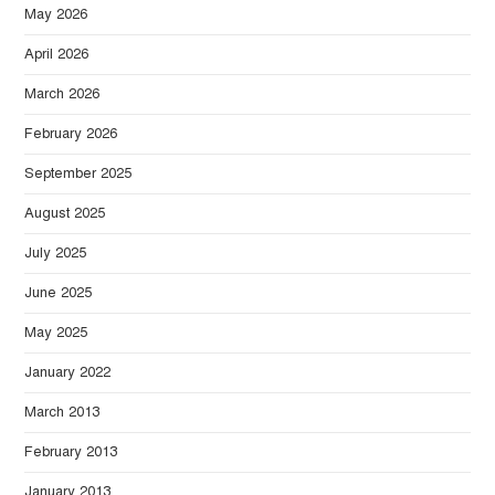
May 2026
April 2026
March 2026
February 2026
September 2025
August 2025
July 2025
June 2025
May 2025
January 2022
March 2013
February 2013
January 2013