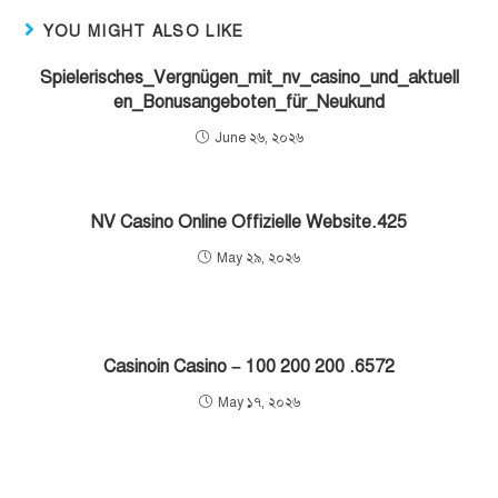
YOU MIGHT ALSO LIKE
Spielerisches_Vergnügen_mit_nv_casino_und_aktuell
en_Bonusangeboten_für_Neukund
June ২৬, ২০২৬
NV Casino Online Offizielle Website.425
May ২৯, ২০২৬
Casinoin Casino – 100 200 200 .6572
May ১৭, ২০২৬