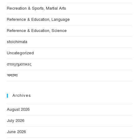
Recreation & Sports, Martial Arts
Reference & Education, Language
Reference & Education, Science
stoichimata
Uncategorized
στοιχηματικες
অন্যান্য
Archives
August 2026
July 2026
June 2026