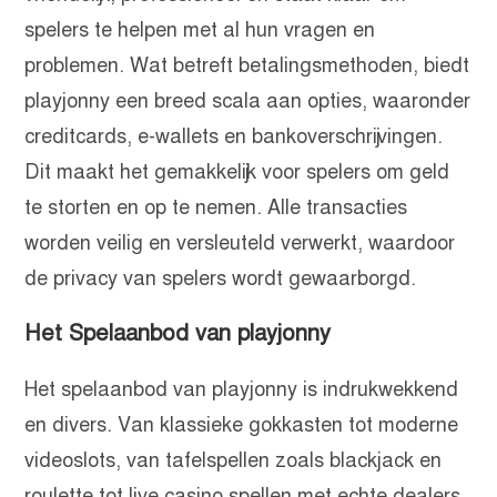
spelers te helpen met al hun vragen en
problemen. Wat betreft betalingsmethoden, biedt
playjonny een breed scala aan opties, waaronder
creditcards, e-wallets en bankoverschrijvingen.
Dit maakt het gemakkelijk voor spelers om geld
te storten en op te nemen. Alle transacties
worden veilig en versleuteld verwerkt, waardoor
de privacy van spelers wordt gewaarborgd.
Het Spelaanbod van playjonny
Het spelaanbod van playjonny is indrukwekkend
en divers. Van klassieke gokkasten tot moderne
videoslots, van tafelspellen zoals blackjack en
roulette tot live casino spellen met echte dealers,