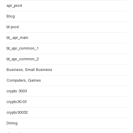
apr_prod
Blog
bt prod
bt_,apr_main
bt_apr_common_1
bt_apr_common_2
Business, Small Business
Computers, Games
crypto 3003
crypto30.03
crypto30032
Dining