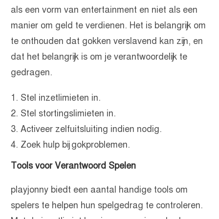
als een vorm van entertainment en niet als een
manier om geld te verdienen. Het is belangrijk om
te onthouden dat gokken verslavend kan zijn, en
dat het belangrijk is om je verantwoordelijk te
gedragen.
Stel inzetlimieten in.
Stel stortingslimieten in.
Activeer zelfuitsluiting indien nodig.
Zoek hulp bij gokproblemen.
Tools voor Verantwoord Spelen
playjonny biedt een aantal handige tools om
spelers te helpen hun spelgedrag te controleren.