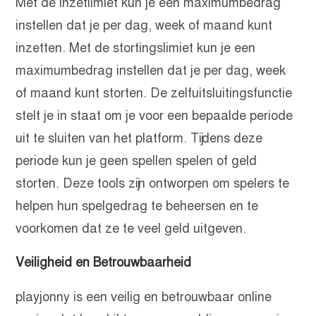
Met de inzetlimiet kun je een maximumbedrag
instellen dat je per dag, week of maand kunt
inzetten. Met de stortingslimiet kun je een
maximumbedrag instellen dat je per dag, week
of maand kunt storten. De zelfuitsluitingsfunctie
stelt je in staat om je voor een bepaalde periode
uit te sluiten van het platform. Tijdens deze
periode kun je geen spellen spelen of geld
storten. Deze tools zijn ontworpen om spelers te
helpen hun spelgedrag te beheersen en te
voorkomen dat ze te veel geld uitgeven.
Veiligheid en Betrouwbaarheid
playjonny is een veilig en betrouwbaar online