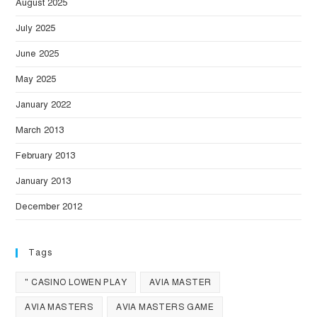
August 2025
July 2025
June 2025
May 2025
January 2022
March 2013
February 2013
January 2013
December 2012
Tags
" CASINO LOWEN PLAY
AVIA MASTER
AVIA MASTERS
AVIA MASTERS GAME