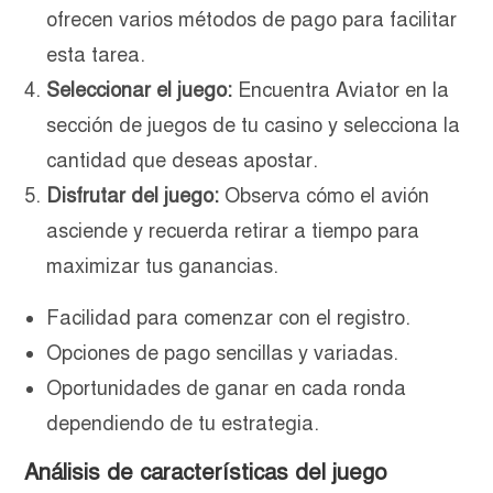
ofrecen varios métodos de pago para facilitar
esta tarea.
Seleccionar el juego:
Encuentra Aviator en la
sección de juegos de tu casino y selecciona la
cantidad que deseas apostar.
Disfrutar del juego:
Observa cómo el avión
asciende y recuerda retirar a tiempo para
maximizar tus ganancias.
Facilidad para comenzar con el registro.
Opciones de pago sencillas y variadas.
Oportunidades de ganar en cada ronda
dependiendo de tu estrategia.
Análisis de características del juego