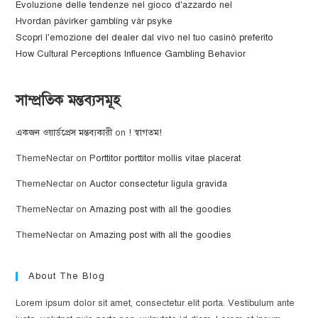
Evoluzione delle tendenze nel gioco d'azzardo nel
Hvordan påvirker gambling vår psyke
Scopri l'emozione del dealer dal vivo nel tuo casinò preferito
How Cultural Perceptions Influence Gambling Behavior
সাম্প্রতিক মন্তব্যসমূহ
একজন ওয়ার্ডপ্রেস মন্তব্যকারী
on
! স্বাগতম!
ThemeNectar
on
Porttitor porttitor mollis vitae placerat
ThemeNectar
on
Auctor consectetur ligula gravida
ThemeNectar
on
Amazing post with all the goodies
ThemeNectar
on
Amazing post with all the goodies
About The Blog
Lorem ipsum dolor sit amet, consectetur elit porta. Vestibulum ante