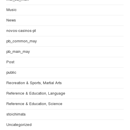
Music
News
novos-casinos-pt
pb_common_may
pb_main_may
Post
public
Recreation & Sports, Martial Arts
Reference & Education, Language
Reference & Education, Science
stoichimata
Uncategorized