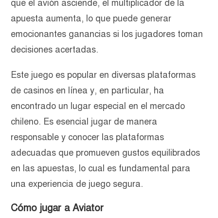
que el avión asciende, el multiplicador de la
apuesta aumenta, lo que puede generar
emocionantes ganancias si los jugadores toman
decisiones acertadas.
Este juego es popular en diversas plataformas
de casinos en línea y, en particular, ha
encontrado un lugar especial en el mercado
chileno. Es esencial jugar de manera
responsable y conocer las plataformas
adecuadas que promueven gustos equilibrados
en las apuestas, lo cual es fundamental para
una experiencia de juego segura.
Cómo jugar a Aviator