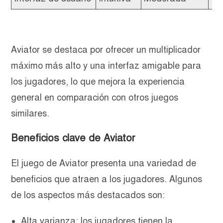
Aviator se destaca por ofrecer un multiplicador
máximo más alto y una interfaz amigable para
los jugadores, lo que mejora la experiencia
general en comparación con otros juegos
similares.
Beneficios clave de Aviator
El juego de Aviator presenta una variedad de
beneficios que atraen a los jugadores. Algunos
de los aspectos más destacados son:
Alta varianza: los jugadores tienen la