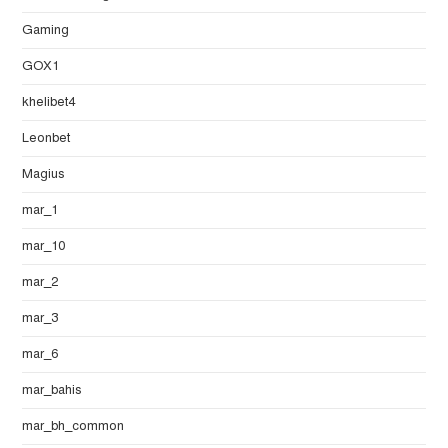
Gaming
GOX1
khelibet4
Leonbet
Magius
mar_1
mar_10
mar_2
mar_3
mar_6
mar_bahis
mar_bh_common