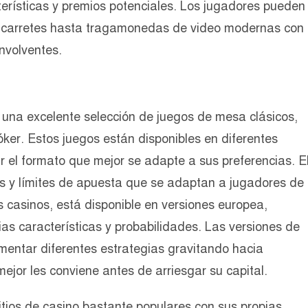
terísticas y premios potenciales. Los jugadores pueden
 carretes hasta tragamonedas de video modernas con
nvolventes.
 una excelente selección de juegos de mesa clásicos,
póker. Estos juegos están disponibles en diferentes
ir el formato que mejor se adapte a sus preferencias. E
las y límites de apuesta que se adaptan a jugadores de
los casinos, está disponible en versiones europea,
as características y probabilidades. Las versiones de
mentar diferentes estrategias gravitando hacia
jor les conviene antes de arriesgar su capital.
itios de casino bastante populares con sus propias