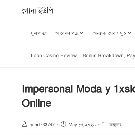
গোনা ইউপি
মূলপাতা
আবেদন পত্র
অন্যান্য সেবাসমুহ
Leon Casino Review – Bonus Breakdown, Paym
Impersonal Moda y 1xslo
Online
quartz33747
May ১৬, ২০২৬
অন্যান্য