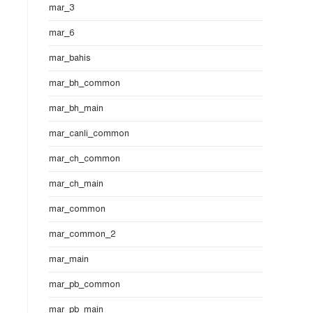
mar_3
mar_6
mar_bahis
mar_bh_common
mar_bh_main
mar_canli_common
mar_ch_common
mar_ch_main
mar_common
mar_common_2
mar_main
mar_pb_common
mar_pb_main