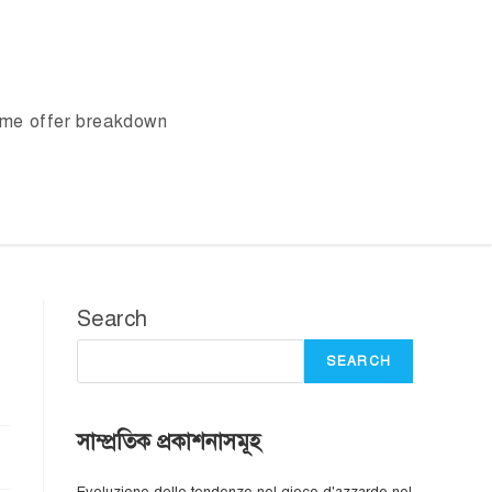
ome offer breakdown
Search
SEARCH
সাম্প্রতিক প্রকাশনাসমূহ