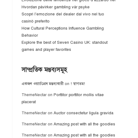
Evoluzione delle tendenze nel gioco d'azzardo nel
Hvordan påvirker gambling vår psyke
Scopri l'emozione del dealer dal vivo nel tuo
casinò preferito
How Cultural Perceptions Influence Gambling
Behavior
Explore the best of Seven Casino UK: standout
games and player favorites
সাম্প্রতিক মন্তব্যসমূহ
একজন ওয়ার্ডপ্রেস মন্তব্যকারী
on
! স্বাগতম!
ThemeNectar
on
Porttitor porttitor mollis vitae
placerat
ThemeNectar
on
Auctor consectetur ligula gravida
ThemeNectar
on
Amazing post with all the goodies
ThemeNectar
on
Amazing post with all the goodies