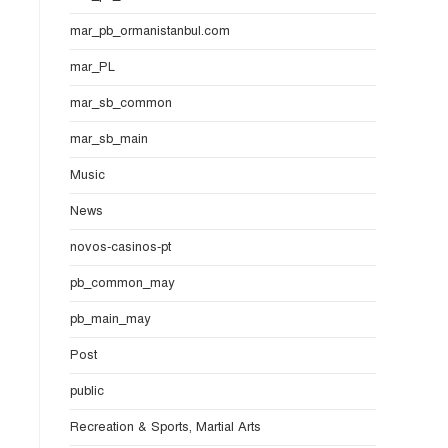
mar_pb_ormanistanbul.com
mar_PL
mar_sb_common
mar_sb_main
Music
News
novos-casinos-pt
pb_common_may
pb_main_may
Post
public
Recreation & Sports, Martial Arts