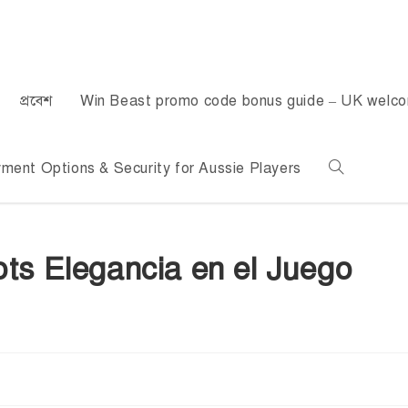
প্রবেশ
Win Beast promo code bonus guide – UK welc
ent Options & Security for Aussie Players
ts Elegancia en el Juego