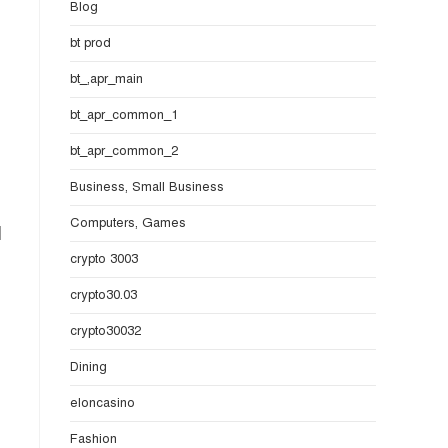
Blog
bt prod
bt_,apr_main
bt_apr_common_1
bt_apr_common_2
Business, Small Business
Computers, Games
l
crypto 3003
crypto30.03
crypto30032
Dining
eloncasino
Fashion