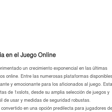
ia en el Juego Online
erimentado un crecimiento exponencial en las últimas
os online. Entre las numerosas plataformas disponibles
nte y emocionante para los aficionados al juego. Est
tas de 1xslots, desde su amplia selección de juegos y
ácil de usar y medidas de seguridad robustas.
convertido en una opción predilecta para jugadores d