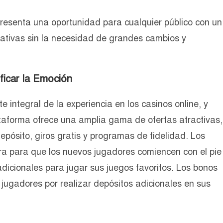
 presenta una oportunidad para cualquier público con un
nativas sin la necesidad de grandes cambios y
ficar la Emoción
 integral de la experiencia en los casinos online, y
ataforma ofrece una amplia gama de ofertas atractivas,
pósito, giros gratis y programas de fidelidad. Los
a para que los nuevos jugadores comiencen con el pie
dicionales para jugar sus juegos favoritos. Los bonos
 jugadores por realizar depósitos adicionales en sus