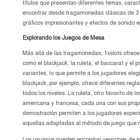
títulos que presentan diferentes temas, carac
encontrar desde tragamonedas clásicas de 3
gráficos impresionantes y efectos de sonido e
Explorando los Juegos de Mesa
Más allá de las tragamonedas, 1xslots ofrece
como el blackjack, la ruleta, el baccarat y el 
variantes, lo que permite a los jugadores eleg
blackjack, por ejemplo, ofrece diferentes reg
todos los niveles. La ruleta, otro favorito de 
americana y francesa, cada una con sus propi
demostración permiten a los jugadores experi
aquellas adaptadas al método de juego que me
Los usuarios pueden encontrar versiones de s