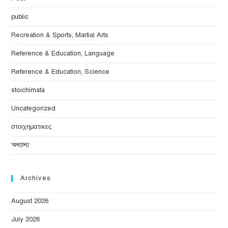
public
Recreation & Sports, Martial Arts
Reference & Education, Language
Reference & Education, Science
stoichimata
Uncategorized
στοιχηματικες
অন্যান্য
Archives
August 2026
July 2026