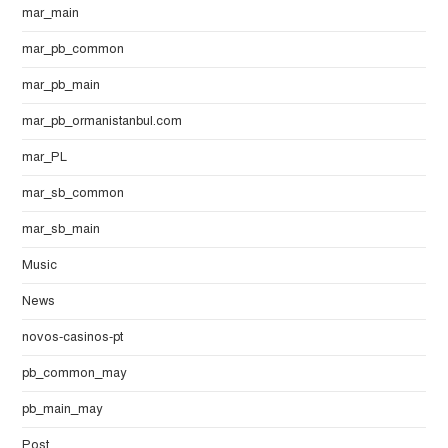
mar_main
mar_pb_common
mar_pb_main
mar_pb_ormanistanbul.com
mar_PL
mar_sb_common
mar_sb_main
Music
News
novos-casinos-pt
pb_common_may
pb_main_may
Post