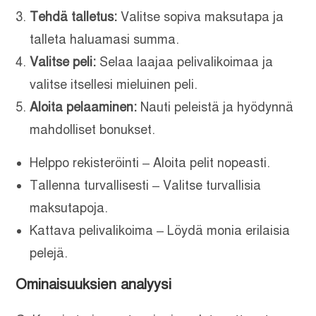
Tehdä talletus:
Valitse sopiva maksutapa ja
talleta haluamasi summa.
Valitse peli:
Selaa laajaa pelivalikoimaa ja
valitse itsellesi mieluinen peli.
Aloita pelaaminen:
Nauti peleistä ja hyödynnä
mahdolliset bonukset.
Helppo rekisteröinti – Aloita pelit nopeasti.
Tallenna turvallisesti – Valitse turvallisia
maksutapoja.
Kattava pelivalikoima – Löydä monia erilaisia
pelejä.
Ominaisuuksien analyysi