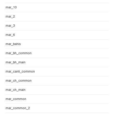
mar_10
mar_2
mar_3
mar_6
mar_bahis
mar_bh_common
mar_bh_main
mar_canli_common
mar_ch_common
mar_ch_main
mar_common
mar_common_2