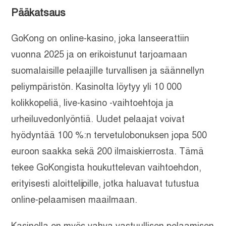
Pääkatsaus
GoKong on online-kasino, joka lanseerattiin
vuonna 2025 ja on erikoistunut tarjoamaan
suomalaisille pelaajille turvallisen ja säännellyn
peliympäristön. Kasinolta löytyy yli 10 000
kolikkopeliä, live-kasino -vaihtoehtoja ja
urheiluvedonlyöntiä. Uudet pelaajat voivat
hyödyntää 100 %:n tervetulobonuksen jopa 500
euroon saakka sekä 200 ilmaiskierrosta. Tämä
tekee GoKongista houkuttelevan vaihtoehdon,
erityisesti aloittelijoille, jotka haluavat tutustua
online-pelaamisen maailmaan.