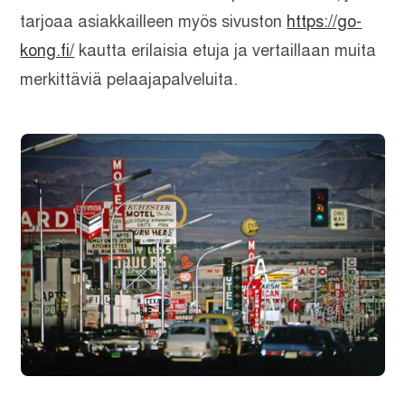
tarjoaa asiakkailleen myös sivuston
https://go-
kong.fi/
kautta erilaisia etuja ja vertaillaan muita
merkittäviä pelaajapalveluita.