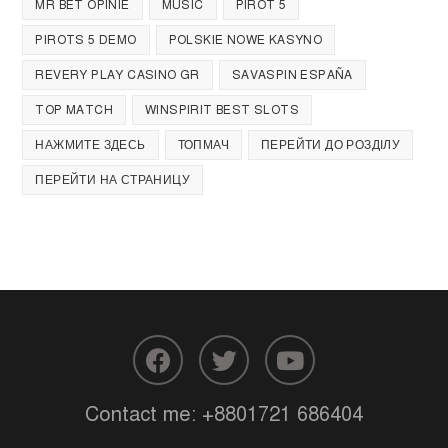
MR BET OPINIE
MUSIC
PIROT 5
PIROTS 5 DEMO
POLSKIE NOWE KASYNO
REVERY PLAY CASINO GR
SAVASPIN ESPAÑA
TOP MATCH
WINSPIRIT BEST SLOTS
НАЖМИТЕ ЗДЕСЬ
ТОПМАЧ
ПЕРЕЙТИ ДО РОЗДІЛУ
ПЕРЕЙТИ НА СТРАНИЦУ
Contact me:
+8801721 686404