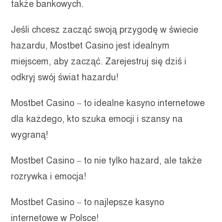
także bankowych.
Jeśli chcesz zacząć swoją przygodę w świecie
hazardu, Mostbet Casino jest idealnym
miejscem, aby zacząć. Zarejestruj się dziś i
odkryj swój świat hazardu!
Mostbet Casino – to idealne kasyno internetowe
dla każdego, kto szuka emocji i szansy na
wygraną!
Mostbet Casino – to nie tylko hazard, ale także
rozrywka i emocja!
Mostbet Casino – to najlepsze kasyno
internetowe w Polsce!