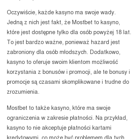
Oczywiście, każde kasyno ma swoje wady.
Jedną z nich jest fakt, że Mostbet to kasyno,
które jest dostępne tylko dla osób powyżej 18 lat.
To jest bardzo ważne, ponieważ hazard jest
zabroniony dla osób młodszych. Dodatkowo,
kasyno to oferuje swoim klientom możliwość
korzystania z bonusów i promocji, ale te bonusy i
promocje są czasami skomplikowane i trudne do
zrozumienia.
Mostbet to także kasyno, które ma swoje
ograniczenia w zakresie płatności. Na przykład,
kasyno to nie akceptuje płatności kartami
kredytowymi, co może być problemem dla tych,