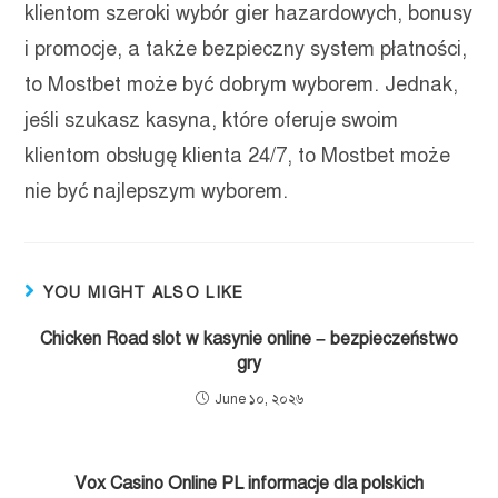
klientom szeroki wybór gier hazardowych, bonusy
i promocje, a także bezpieczny system płatności,
to Mostbet może być dobrym wyborem. Jednak,
jeśli szukasz kasyna, które oferuje swoim
klientom obsługę klienta 24/7, to Mostbet może
nie być najlepszym wyborem.
YOU MIGHT ALSO LIKE
Chicken Road slot w kasynie online – bezpieczeństwo
gry
June ১০, ২০২৬
Vox Casino Online PL informacje dla polskich