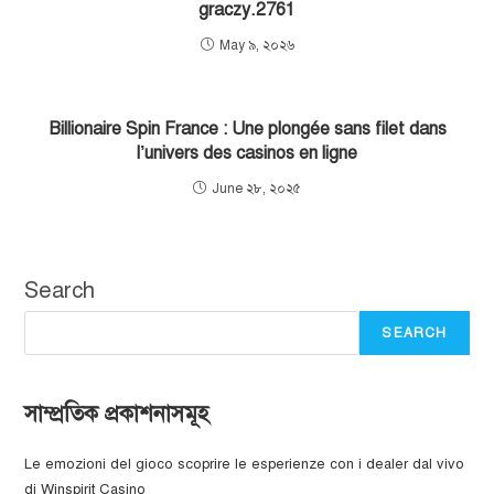
graczy.2761
May ৯, ২০২৬
Billionaire Spin France : Une plongée sans filet dans
l’univers des casinos en ligne
June ২৮, ২০২৫
Search
SEARCH
সাম্প্রতিক প্রকাশনাসমূহ
Le emozioni del gioco scoprire le esperienze con i dealer dal vivo
di Winspirit Casino