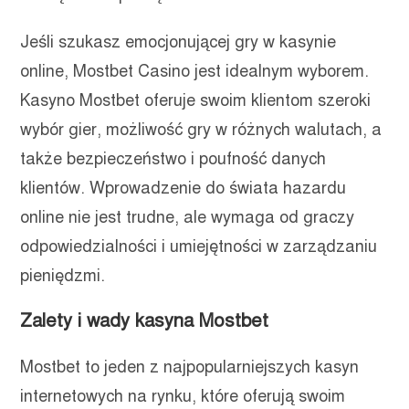
Jeśli szukasz emocjonującej gry w kasynie
online, Mostbet Casino jest idealnym wyborem.
Kasyno Mostbet oferuje swoim klientom szeroki
wybór gier, możliwość gry w różnych walutach, a
także bezpieczeństwo i poufność danych
klientów. Wprowadzenie do świata hazardu
online nie jest trudne, ale wymaga od graczy
odpowiedzialności i umiejętności w zarządzaniu
pieniędzmi.
Zalety i wady kasyna Mostbet
Mostbet to jeden z najpopularniejszych kasyn
internetowych na rynku, które oferują swoim