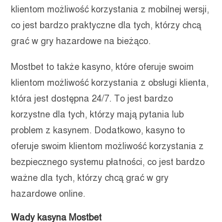
klientom możliwość korzystania z mobilnej wersji,
co jest bardzo praktyczne dla tych, którzy chcą
grać w gry hazardowe na bieżąco.
Mostbet to także kasyno, które oferuje swoim
klientom możliwość korzystania z obsługi klienta,
która jest dostępna 24/7. To jest bardzo
korzystne dla tych, którzy mają pytania lub
problem z kasynem. Dodatkowo, kasyno to
oferuje swoim klientom możliwość korzystania z
bezpiecznego systemu płatności, co jest bardzo
ważne dla tych, którzy chcą grać w gry
hazardowe online.
Wady kasyna Mostbet