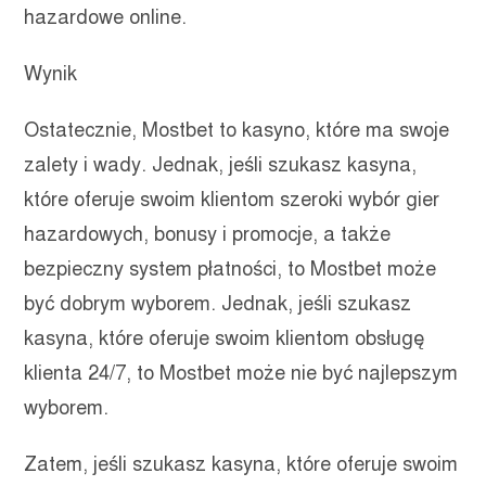
hazardowe online.
Wynik
Ostatecznie, Mostbet to kasyno, które ma swoje
zalety i wady. Jednak, jeśli szukasz kasyna,
które oferuje swoim klientom szeroki wybór gier
hazardowych, bonusy i promocje, a także
bezpieczny system płatności, to Mostbet może
być dobrym wyborem. Jednak, jeśli szukasz
kasyna, które oferuje swoim klientom obsługę
klienta 24/7, to Mostbet może nie być najlepszym
wyborem.
Zatem, jeśli szukasz kasyna, które oferuje swoim