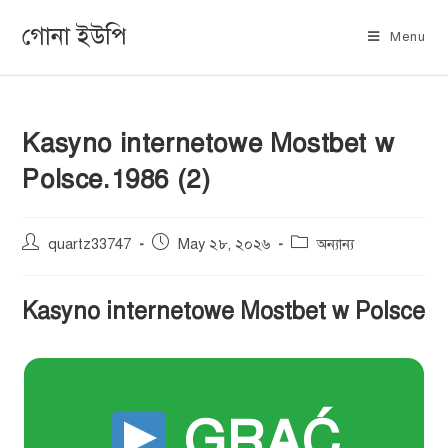
গোনা ইউপি
Menu
Kasyno internetowe Mostbet w
Polsce.1986 (2)
quartz33747
May ২৮, ২০২৬
অন্যান্য
Kasyno internetowe Mostbet w Polsce
GRAĆ