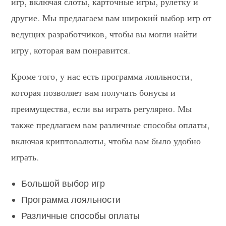
игр, включая слоты, карточные игры, рулетку и
другие. Мы предлагаем вам широкий выбор игр от
ведущих разработчиков, чтобы вы могли найти
игру, которая вам понравится.
Кроме того, у нас есть программа лояльности,
которая позволяет вам получать бонусы и
преимущества, если вы играть регулярно. Мы
также предлагаем вам различные способы оплаты,
включая криптовалюты, чтобы вам было удобно
играть.
Большой выбор игр
Программа лояльности
Различные способы оплаты