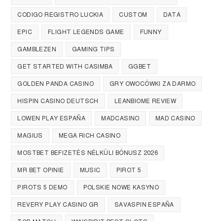
CODIGO REGISTRO LUCKIA
CUSTOM
DATA
EPIC
FLIGHT LEGENDS GAME
FUNNY
GAMBLEZEN
GAMING TIPS
GET STARTED WITH CASIMBA
GGBET
GOLDEN PANDA CASINO
GRY OWOCÓWKI ZA DARMO
HISPIN CASINO DEUTSCH
LEANBIOME REVIEW
LOWEN PLAY ESPAÑA
MADCASINO
MAD CASINO
MAGIUS
MEGA RICH CASINO
MOSTBET BEFIZETÉS NÉLKÜLI BÓNUSZ 2026
MR BET OPINIE
MUSIC
PIROT 5
PIROTS 5 DEMO
POLSKIE NOWE KASYNO
REVERY PLAY CASINO GR
SAVASPIN ESPAÑA