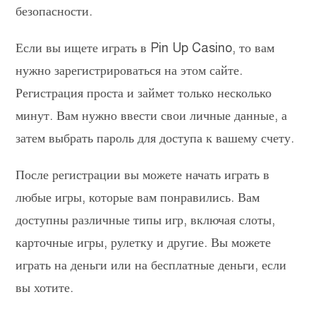
безопасности.
Если вы ищете играть в Pin Up Casino, то вам
нужно зарегистрироваться на этом сайте.
Регистрация проста и займет только несколько
минут. Вам нужно ввести свои личные данные, а
затем выбрать пароль для доступа к вашему счету.
После регистрации вы можете начать играть в
любые игры, которые вам понравились. Вам
доступны различные типы игр, включая слоты,
карточные игры, рулетку и другие. Вы можете
играть на деньги или на бесплатные деньги, если
вы хотите.