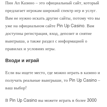
Пин Ап Казино – это официальный сайт, который
предлагает игрокам широкий спектр игр и услуг.
Вам не нужно искать другие сайты, потому что вы
уже на официальном сайте Pin Up Casino. Вам
доступны регистрация, вход, депозит и снятие
выигрыша, а также раздел с информацией о
правилах и условиях игры.
Входи и играй
Если вы ищете место, где можно играть в казино и
получать реальные выигрыши, то Pin Up Casino –
ваш выбор!
В Pin Up Casino вы можете играть в более 3000