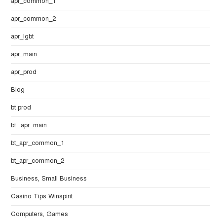
apr_common_1
apr_common_2
apr_lgbt
apr_main
apr_prod
Blog
bt prod
bt_,apr_main
bt_apr_common_1
bt_apr_common_2
Business, Small Business
Casino Tips Winspirit
Computers, Games