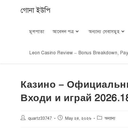
গোনা ইউপি
মূলপাতা
আবেদন পত্র
অন্যান্য সেবাসমুহ
Leon Casino Review – Bonus Breakdown, Paym
Казино – Официальны
Входи и играй 2026.1
quartz33747
May ২৪, ২০২৬
অন্যান্য