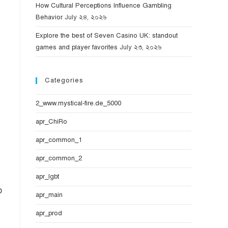
How Cultural Perceptions Influence Gambling
Behavior
July ২৪, ২০২৬
Explore the best of Seven Casino UK: standout
games and player favorites
July ২৩, ২০২৬
Categories
2_www.mystical-fire.de_5000
apr_ChiRo
apr_common_1
apr_common_2
apr_lgbt
o
apr_main
apr_prod