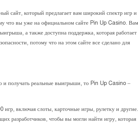
ый сайт, который предлагает вам широкий спектр игр и
ому что вы уже на официальном сайте Pin Up Casino. Ва
выигрыша, а также доступна поддержка, которая работает
зопасности, потому что на этом сайте все сделано для
но и получать реальные выигрыши, то Pin Up Casino –
0 игр, включая слоты, карточные игры, рулетку и другие
их разработчиков, чтобы вы могли найти игру, которая