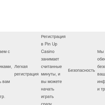
Регистрация
в Pin Up
аем с
Casino
Мы
занимает
обе
иками,
Легкая
считанные
без
Безопасность
регистрация
минуты, и
ваш
ь вам
вы можете
инф
начать
и т
гр.
играть
сразу.