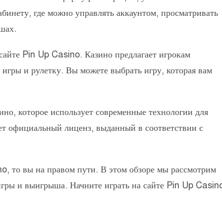
абинету, где можно управлять аккаунтом, просматривать
шах.
сайте Pin Up Casino. Казино предлагает игрокам
 игры и рулетку. Вы можете выбрать игру, которая вам
зино, которое использует современные технологии для
ет официальный лиценз, выданный в соответствии с
o, то вы на правом пути. В этом обзоре мы рассмотрим
 игры и выигрыша. Начните играть на сайте Pin Up Casin