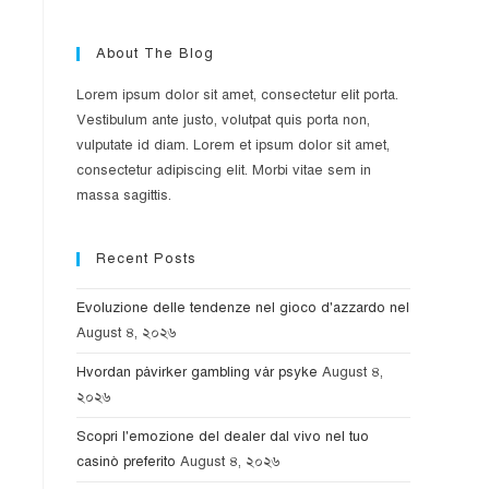
About The Blog
Lorem ipsum dolor sit amet, consectetur elit porta.
Vestibulum ante justo, volutpat quis porta non,
vulputate id diam. Lorem et ipsum dolor sit amet,
consectetur adipiscing elit. Morbi vitae sem in
massa sagittis.
Recent Posts
Evoluzione delle tendenze nel gioco d'azzardo nel
August ৪, ২০২৬
Hvordan påvirker gambling vår psyke
August ৪,
২০২৬
Scopri l'emozione del dealer dal vivo nel tuo
casinò preferito
August ৪, ২০২৬