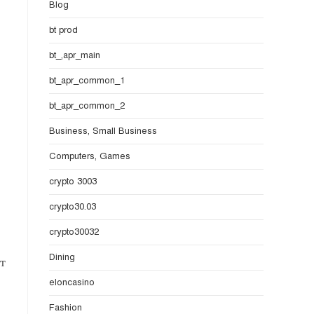
Blog
bt prod
bt_,apr_main
bt_apr_common_1
bt_apr_common_2
Business, Small Business
Computers, Games
crypto 3003
crypto30.03
crypto30032
Dining
т
eloncasino
Fashion