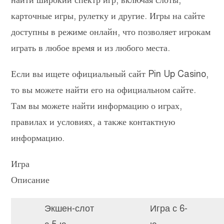
найти широкий спектр игр, включая слоты,
карточные игры, рулетку и другие. Игры на сайте
доступны в режиме онлайн, что позволяет игрокам
играть в любое время и из любого места.
Если вы ищете официальный сайт Pin Up Casino,
то вы можете найти его на официальном сайте.
Там вы можете найти информацию о играх,
правилах и условиях, а также контактную
информацию.
Игра
Описание
Экшен-слот
Игра с 6-