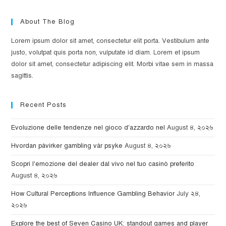
About The Blog
Lorem ipsum dolor sit amet, consectetur elit porta. Vestibulum ante
justo, volutpat quis porta non, vulputate id diam. Lorem et ipsum
dolor sit amet, consectetur adipiscing elit. Morbi vitae sem in massa
sagittis.
Recent Posts
Evoluzione delle tendenze nel gioco d'azzardo nel
August ৪, ২০২৬
Hvordan påvirker gambling vår psyke
August ৪, ২০২৬
Scopri l'emozione del dealer dal vivo nel tuo casinò preferito
August ৪, ২০২৬
How Cultural Perceptions Influence Gambling Behavior
July ২৪,
২০২৬
Explore the best of Seven Casino UK: standout games and player