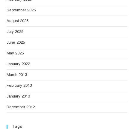
September 2025
August 2025
July 2025
June 2025
May 2025
January 2022
March 2013
February 2013
January 2013
December 2012
Tags