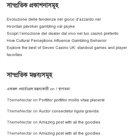
সাম্প্রতিক প্রকাশনাসমূহ
Evoluzione delle tendenze nel gioco d'azzardo nel
Hvordan påvirker gambling vår psyke
Scopri l'emozione del dealer dal vivo nel tuo casinò preferito
How Cultural Perceptions Influence Gambling Behavior
Explore the best of Seven Casino UK: standout games and player
favorites
সাম্প্রতিক মন্তব্যসমূহ
একজন ওয়ার্ডপ্রেস মন্তব্যকারী
on
! স্বাগতম!
ThemeNectar
on
Porttitor porttitor mollis vitae placerat
ThemeNectar
on
Auctor consectetur ligula gravida
ThemeNectar
on
Amazing post with all the goodies
ThemeNectar
on
Amazing post with all the goodies