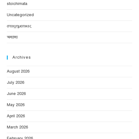
stoichimata
Uncategorized
στοιχηματικες
অন্যান্য
Archives
August 2026
July 2026
June 2026
May 2026
April 2026
March 2026
February 2026