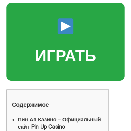
ИГРАТЬ
Содержимое
Пин Ап Казино – Официальный
сайт Pin Up Casino