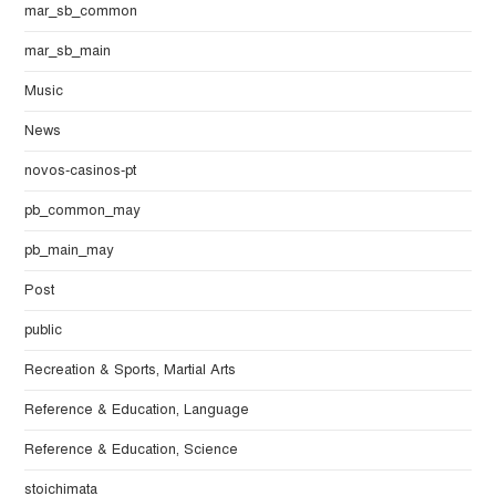
mar_sb_common
mar_sb_main
Music
News
novos-casinos-pt
pb_common_may
pb_main_may
Post
public
Recreation & Sports, Martial Arts
Reference & Education, Language
Reference & Education, Science
stoichimata