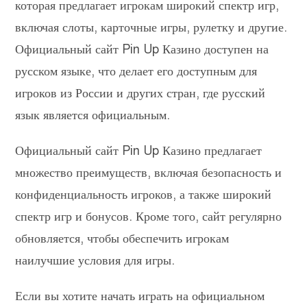
которая предлагает игрокам широкий спектр игр,
включая слоты, карточные игры, рулетку и другие.
Официальный сайт Pin Up Казино доступен на
русском языке, что делает его доступным для
игроков из России и других стран, где русский
язык является официальным.
Официальный сайт Pin Up Казино предлагает
множество преимуществ, включая безопасность и
конфиденциальность игроков, а также широкий
спектр игр и бонусов. Кроме того, сайт регулярно
обновляется, чтобы обеспечить игрокам
наилучшие условия для игры.
Если вы хотите начать играть на официальном