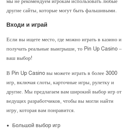
мы не рекомендуем игрокам использовать любые
другие сайты, которые могут быть фальшивыми.
Входи и играй
Если вы ищете место, где можно играть в казино и
получать реальные выигрыши, то Pin Up Casino –
ваш выбор!
В Pin Up Casino вы можете играть в более 3000
игр, включая слоты, карточные игры, рулетку и
другие. Мы предлагаем вам широкий выбор игр от
ведущих разработчиков, чтобы вы могли найти
игру, которая вам понравится.
Большой выбор игр