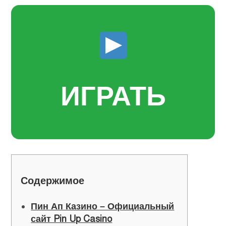
ИГРАТЬ
Содержимое
Пин Ап Казино – Официальный
сайт Pin Up Casino