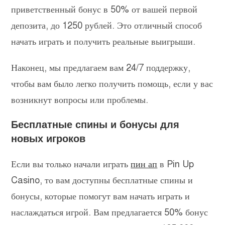
приветственный бонус в 50% от вашей первой
депозита, до 1250 рублей. Это отличный способ
начать играть и получить реальные выигрыши.
Наконец, мы предлагаем вам 24/7 поддержку,
чтобы вам было легко получить помощь, если у вас
возникнут вопросы или проблемы.
Бесплатные спины и бонусы для
новых игроков
Если вы только начали играть
пин ап
в Pin Up
Casino, то вам доступны бесплатные спины и
бонусы, которые помогут вам начать играть и
наслаждаться игрой. Вам предлагается 50% бонус