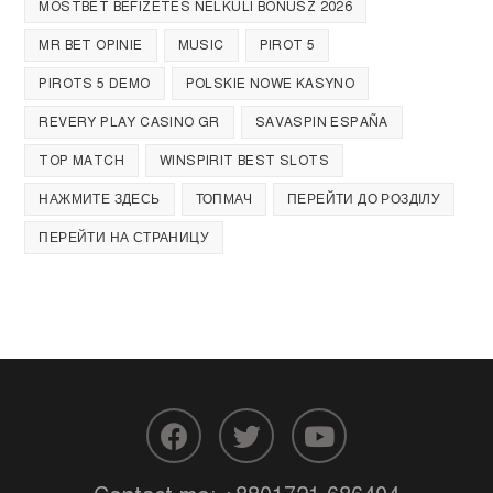
MOSTBET BEFIZETÉS NÉLKÜLI BÓNUSZ 2026
MR BET OPINIE
MUSIC
PIROT 5
PIROTS 5 DEMO
POLSKIE NOWE KASYNO
REVERY PLAY CASINO GR
SAVASPIN ESPAÑA
TOP MATCH
WINSPIRIT BEST SLOTS
НАЖМИТЕ ЗДЕСЬ
ТОПМАЧ
ПЕРЕЙТИ ДО РОЗДІЛУ
ПЕРЕЙТИ НА СТРАНИЦУ