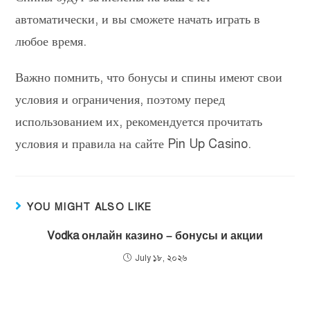
автоматически, и вы сможете начать играть в
любое время.
Важно помнить, что бонусы и спины имеют свои
условия и ограничения, поэтому перед
использованием их, рекомендуется прочитать
условия и правила на сайте Pin Up Casino.
YOU MIGHT ALSO LIKE
Vodka онлайн казино – бонусы и акции
July ১৮, ২০২৬