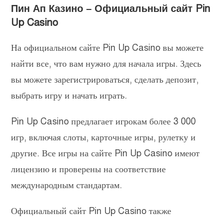
Пин Ап Казино – Официальный сайт Pin
Up Casino
На официальном сайте Pin Up Casino вы можете
найти все, что вам нужно для начала игры. Здесь
вы можете зарегистрироваться, сделать депозит,
выбрать игру и начать играть.
Pin Up Casino предлагает игрокам более 3 000
игр, включая слоты, карточные игры, рулетку и
другие. Все игры на сайте Pin Up Casino имеют
лицензию и проверены на соответствие
международным стандартам.
Официальный сайт Pin Up Casino также