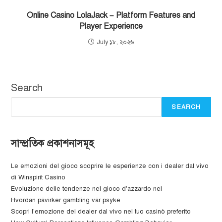
Online Casino LolaJack – Platform Features and
Player Experience
July ১৮, ২০২৬
Search
SEARCH
সাম্প্রতিক প্রকাশনাসমূহ
Le emozioni del gioco scoprire le esperienze con i dealer dal vivo
di Winspirit Casino
Evoluzione delle tendenze nel gioco d'azzardo nel
Hvordan påvirker gambling vår psyke
Scopri l'emozione del dealer dal vivo nel tuo casinò preferito