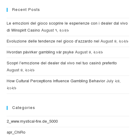
Recent Posts
Le emozioni del gioco scoprire le esperienze con i dealer dal vivo
di Winspirit Casino
August ৭, ২০২৬
Evoluzione delle tendenze nel gioco d'azzardo nel
August ৪, ২০২৬
Hvordan påvirker gambling vår psyke
August ৪, ২০২৬
Scopri l'emozione del dealer dal vivo nel tuo casinò preferito
August ৪, ২০২৬
How Cultural Perceptions Influence Gambling Behavior
July ২৪,
২০২৬
Categories
2_www.mystical-fire.de_5000
apr_ChiRo