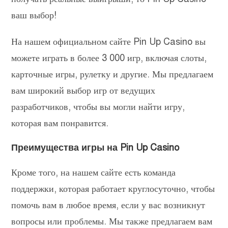
ваш выбор!
На нашем официальном сайте Pin Up Casino вы
можете играть в более 3 000 игр, включая слоты,
карточные игры, рулетку и другие. Мы предлагаем
вам широкий выбор игр от ведущих
разработчиков, чтобы вы могли найти игру,
которая вам понравится.
Преимущества игры на Pin Up Casino
Кроме того, на нашем сайте есть команда
поддержки, которая работает круглосуточно, чтобы
помочь вам в любое время, если у вас возникнут
вопросы или проблемы. Мы также предлагаем вам