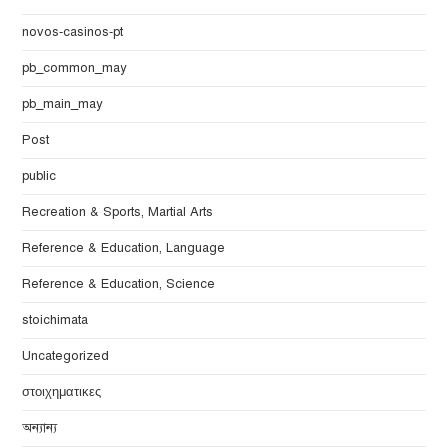
novos-casinos-pt
pb_common_may
pb_main_may
Post
public
Recreation & Sports, Martial Arts
Reference & Education, Language
Reference & Education, Science
stoichimata
Uncategorized
στοιχηματικες
অন্যান্য