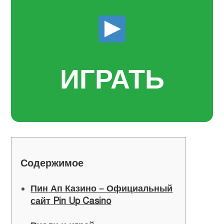
ИГРАТЬ
Содержимое
Пин Ап Казино – Официальный
сайт Pin Up Casino