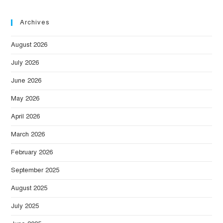
Archives
August 2026
July 2026
June 2026
May 2026
April 2026
March 2026
February 2026
September 2025
August 2025
July 2025