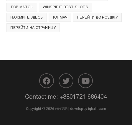
TOP MATCH
WINSPIRIT BEST SLOTS
НАЖМИТЕ ЗДЕСЬ
ТОПМАЧ
ПЕРЕЙТИ ДО РОЗДІЛУ
ПЕРЕЙТИ НА СТРАНИЦУ
Contact me:
+8801721 686404
Copyright © 2026 গোনা ইউপি | develop by
iqbalit.com