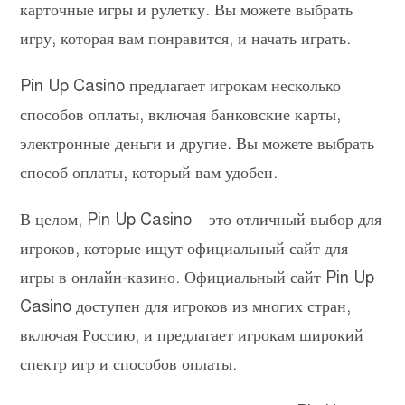
карточные игры и рулетку. Вы можете выбрать
игру, которая вам понравится, и начать играть.
Pin Up Casino предлагает игрокам несколько
способов оплаты, включая банковские карты,
электронные деньги и другие. Вы можете выбрать
способ оплаты, который вам удобен.
В целом, Pin Up Casino – это отличный выбор для
игроков, которые ищут официальный сайт для
игры в онлайн-казино. Официальный сайт Pin Up
Casino доступен для игроков из многих стран,
включая Россию, и предлагает игрокам широкий
спектр игр и способов оплаты.