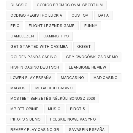
CLASSIC
CODIGO PROMOCIONAL SPORTIUM
CODIGO REGISTRO LUCKIA
CUSTOM
DATA
EPIC
FLIGHT LEGENDS GAME
FUNNY
GAMBLEZEN
GAMING TIPS
GET STARTED WITH CASIMBA
GGBET
GOLDEN PANDA CASINO
GRY OWOCÓWKI ZA DARMO
HISPIN CASINO DEUTSCH
LEANBIOME REVIEW
LOWEN PLAY ESPAÑA
MADCASINO
MAD CASINO
MAGIUS
MEGA RICH CASINO
MOSTBET BEFIZETÉS NÉLKÜLI BÓNUSZ 2026
MR BET OPINIE
MUSIC
PIROT 5
PIROTS 5 DEMO
POLSKIE NOWE KASYNO
REVERY PLAY CASINO GR
SAVASPIN ESPAÑA