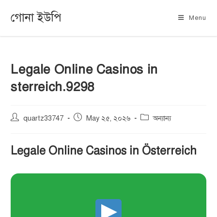
গোনা ইউপি
Menu
Legale Online Casinos in
sterreich.9298
quartz33747
May ২৫, ২০২৬
অন্যান্য
Legale Online Casinos in Österreich