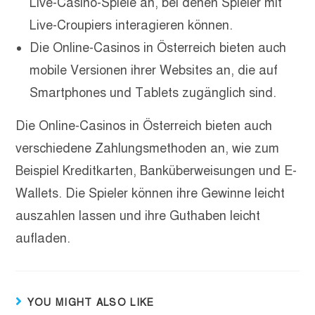
Live-Casino-Spiele an, bei denen Spieler mit
Live-Croupiers interagieren können.
Die Online-Casinos in Österreich bieten auch
mobile Versionen ihrer Websites an, die auf
Smartphones und Tablets zugänglich sind.
Die Online-Casinos in Österreich bieten auch
verschiedene Zahlungsmethoden an, wie zum
Beispiel Kreditkarten, Banküberweisungen und E-
Wallets. Die Spieler können ihre Gewinne leicht
auszahlen lassen und ihre Guthaben leicht
aufladen.
YOU MIGHT ALSO LIKE