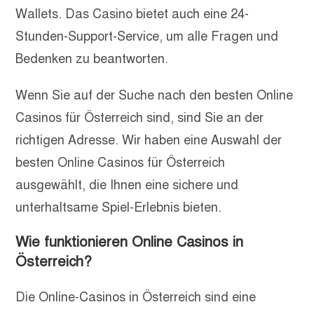
Wallets. Das Casino bietet auch eine 24-
Stunden-Support-Service, um alle Fragen und
Bedenken zu beantworten.
Wenn Sie auf der Suche nach den besten Online
Casinos für Österreich sind, sind Sie an der
richtigen Adresse. Wir haben eine Auswahl der
besten Online Casinos für Österreich
ausgewählt, die Ihnen eine sichere und
unterhaltsame Spiel-Erlebnis bieten.
Wie funktionieren Online Casinos in
Österreich?
Die Online-Casinos in Österreich sind eine