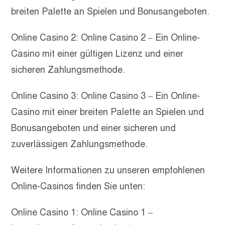
breiten Palette an Spielen und Bonusangeboten.
Online Casino 2: Online Casino 2 – Ein Online-
Casino mit einer gültigen Lizenz und einer
sicheren Zahlungsmethode.
Online Casino 3: Online Casino 3 – Ein Online-
Casino mit einer breiten Palette an Spielen und
Bonusangeboten und einer sicheren und
zuverlässigen Zahlungsmethode.
Weitere Informationen zu unseren empfohlenen
Online-Casinos finden Sie unten:
Online Casino 1: Online Casino 1 –