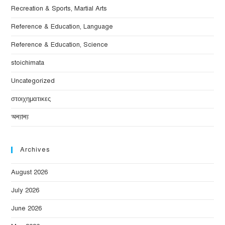
Recreation & Sports, Martial Arts
Reference & Education, Language
Reference & Education, Science
stoichimata
Uncategorized
στοιχηματικες
অন্যান্য
Archives
August 2026
July 2026
June 2026