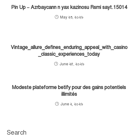
Pin Up – Azrbaycann n yax kazinosu Rsmi sayt.15014
May ২৩, ২০২৬
Vintage_allure_defines_enduring_appeal_with_casino
_classic_experiences_today
June ২৫, ২০২৬
Modeste plateforme betify pour des gains potentiels
illimités
June ২, ২০২৬
Search