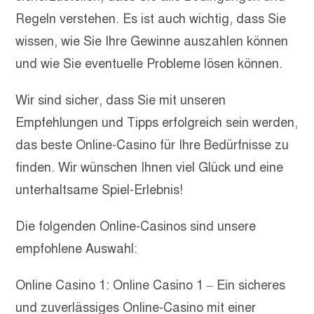
Regeln verstehen. Es ist auch wichtig, dass Sie
wissen, wie Sie Ihre Gewinne auszahlen können
und wie Sie eventuelle Probleme lösen können.
Wir sind sicher, dass Sie mit unseren
Empfehlungen und Tipps erfolgreich sein werden,
das beste Online-Casino für Ihre Bedürfnisse zu
finden. Wir wünschen Ihnen viel Glück und eine
unterhaltsame Spiel-Erlebnis!
Die folgenden Online-Casinos sind unsere
empfohlene Auswahl:
Online Casino 1: Online Casino 1 – Ein sicheres
und zuverlässiges Online-Casino mit einer