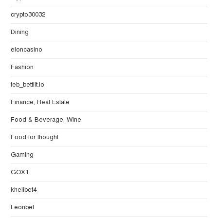
crypto30032
Dining
eloncasino
Fashion
feb_bettilt.io
Finance, Real Estate
Food & Beverage, Wine
Food for thought
Gaming
GOX1
khelibet4
Leonbet