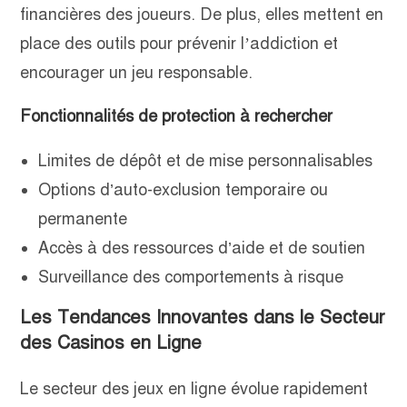
financières des joueurs. De plus, elles mettent en
place des outils pour prévenir l’addiction et
encourager un jeu responsable.
Fonctionnalités de protection à rechercher
Limites de dépôt et de mise personnalisables
Options d’auto-exclusion temporaire ou
permanente
Accès à des ressources d’aide et de soutien
Surveillance des comportements à risque
Les Tendances Innovantes dans le Secteur
des Casinos en Ligne
Le secteur des jeux en ligne évolue rapidement