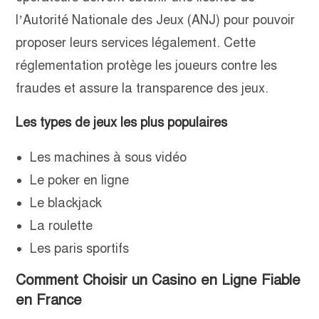
l’Autorité Nationale des Jeux (ANJ) pour pouvoir
proposer leurs services légalement. Cette
réglementation protège les joueurs contre les
fraudes et assure la transparence des jeux.
Les types de jeux les plus populaires
Les machines à sous vidéo
Le poker en ligne
Le blackjack
La roulette
Les paris sportifs
Comment Choisir un Casino en Ligne Fiable
en France