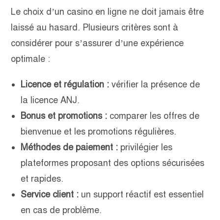
Le choix d’un casino en ligne ne doit jamais être
laissé au hasard. Plusieurs critères sont à
considérer pour s’assurer d’une expérience
optimale :
Licence et régulation :
vérifier la présence de
la licence ANJ.
Bonus et promotions :
comparer les offres de
bienvenue et les promotions régulières.
Méthodes de paiement :
privilégier les
plateformes proposant des options sécurisées
et rapides.
Service client :
un support réactif est essentiel
en cas de problème.