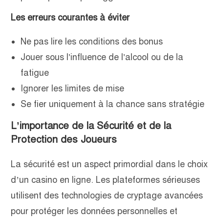
Les erreurs courantes à éviter
Ne pas lire les conditions des bonus
Jouer sous l’influence de l’alcool ou de la
fatigue
Ignorer les limites de mise
Se fier uniquement à la chance sans stratégie
L’importance de la Sécurité et de la
Protection des Joueurs
La sécurité est un aspect primordial dans le choix
d’un casino en ligne. Les plateformes sérieuses
utilisent des technologies de cryptage avancées
pour protéger les données personnelles et