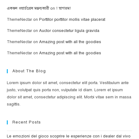
একজন ওয়ার্ডপ্রেস মন্তব্যকারী
on
! স্বাগতম!
ThemeNectar
on
Porttitor porttitor mollis vitae placerat
ThemeNectar
on
Auctor consectetur ligula gravida
ThemeNectar
on
Amazing post with all the goodies
ThemeNectar
on
Amazing post with all the goodies
About The Blog
Lorem ipsum dolor sit amet, consectetur elit porta. Vestibulum ante
justo, volutpat quis porta non, vulputate id diam. Lorem et ipsum
dolor sit amet, consectetur adipiscing elit. Morbi vitae sem in massa
sagittis.
Recent Posts
Le emozioni del gioco scoprire le esperienze con i dealer dal vivo