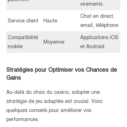
virements
Chat en direct,
Service client
Haute
email, téléphone
Compatibilité
Applications iOS
Moyenne
mobile
et Android
Stratégies pour Optimiser vos Chances de
Gains
Au-delà du choix du casino, adopter une
stratégie de jeu adaptée est crucial. Voici
quelques conseils pour améliorer vos
performances :