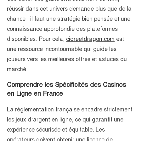
réussir dans cet univers demande plus que de la
chance : il faut une stratégie bien pensée et une
connaissance approfondie des plateformes
disponibles. Pour cela,
cidreetdragon.com
est
une ressource incontournable qui guide les
joueurs vers les meilleures offres et astuces du
marché.
Comprendre les Spécificités des Casinos
en Ligne en France
La réglementation française encadre strictement
les jeux d’argent en ligne, ce qui garantit une
expérience sécurisée et équitable. Les
opérateurs doivent obtenir une licence de