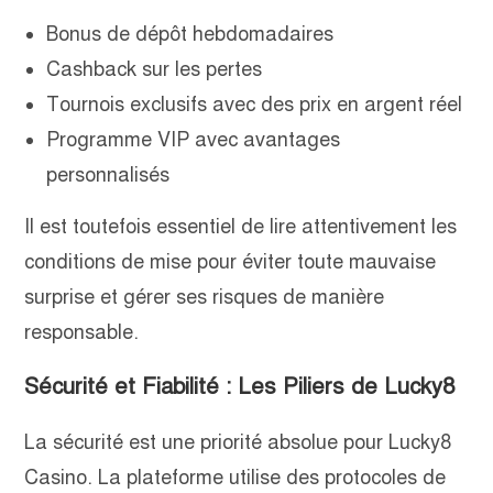
Bonus de dépôt hebdomadaires
Cashback sur les pertes
Tournois exclusifs avec des prix en argent réel
Programme VIP avec avantages
personnalisés
Il est toutefois essentiel de lire attentivement les
conditions de mise pour éviter toute mauvaise
surprise et gérer ses risques de manière
responsable.
Sécurité et Fiabilité : Les Piliers de Lucky8
La sécurité est une priorité absolue pour Lucky8
Casino. La plateforme utilise des protocoles de