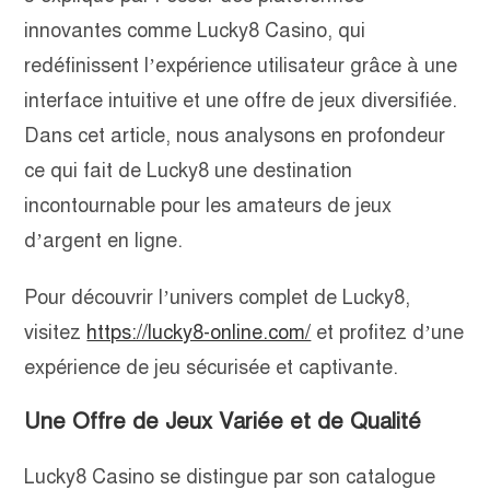
innovantes comme Lucky8 Casino, qui
redéfinissent l’expérience utilisateur grâce à une
interface intuitive et une offre de jeux diversifiée.
Dans cet article, nous analysons en profondeur
ce qui fait de Lucky8 une destination
incontournable pour les amateurs de jeux
d’argent en ligne.
Pour découvrir l’univers complet de Lucky8,
visitez
https://lucky8-online.com/
et profitez d’une
expérience de jeu sécurisée et captivante.
Une Offre de Jeux Variée et de Qualité
Lucky8 Casino se distingue par son catalogue