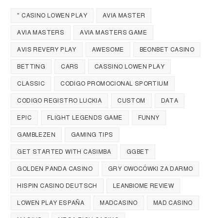
" CASINO LOWEN PLAY
AVIA MASTER
AVIA MASTERS
AVIA MASTERS GAME
AVIS REVERY PLAY
AWESOME
BEONBET CASINO
BETTING
CARS
CASSINO LOWEN PLAY
CLASSIC
CODIGO PROMOCIONAL SPORTIUM
CODIGO REGISTRO LUCKIA
CUSTOM
DATA
EPIC
FLIGHT LEGENDS GAME
FUNNY
GAMBLEZEN
GAMING TIPS
GET STARTED WITH CASIMBA
GGBET
GOLDEN PANDA CASINO
GRY OWOCÓWKI ZA DARMO
HISPIN CASINO DEUTSCH
LEANBIOME REVIEW
LOWEN PLAY ESPAÑA
MADCASINO
MAD CASINO