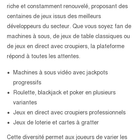
riche et constamment renouvelé, proposant des
centaines de jeux issus des meilleurs
développeurs du secteur. Que vous soyez fan de
machines à sous, de jeux de table classiques ou
de jeux en direct avec croupiers, la plateforme
répond à toutes les attentes.
Machines à sous vidéo avec jackpots
progressifs
Roulette, blackjack et poker en plusieurs
variantes
Jeux en direct avec croupiers professionnels
Jeux de loterie et cartes à gratter
Cette diversité permet aux joueurs de varier les