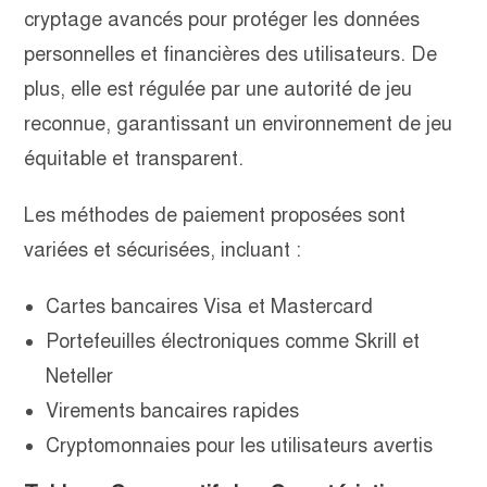
cryptage avancés pour protéger les données
personnelles et financières des utilisateurs. De
plus, elle est régulée par une autorité de jeu
reconnue, garantissant un environnement de jeu
équitable et transparent.
Les méthodes de paiement proposées sont
variées et sécurisées, incluant :
Cartes bancaires Visa et Mastercard
Portefeuilles électroniques comme Skrill et
Neteller
Virements bancaires rapides
Cryptomonnaies pour les utilisateurs avertis