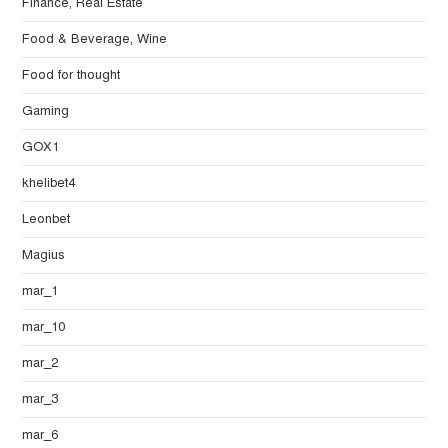
Finance, Real Estate
Food & Beverage, Wine
Food for thought
Gaming
GOX1
khelibet4
Leonbet
Magius
mar_1
mar_10
mar_2
mar_3
mar_6