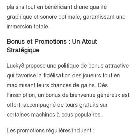
plaisirs tout en bénéficiant d’une qualité
graphique et sonore optimale, garantissant une
immersion totale.
Bonus et Promotions : Un Atout
Stratégique
Lucky8 propose une politique de bonus attractive
qui favorise la fidélisation des joueurs tout en
maximisant leurs chances de gains. Dès
l’inscription, un bonus de bienvenue généreux est
offert, accompagné de tours gratuits sur
certaines machines à sous populaires.
Les promotions régulières incluent :