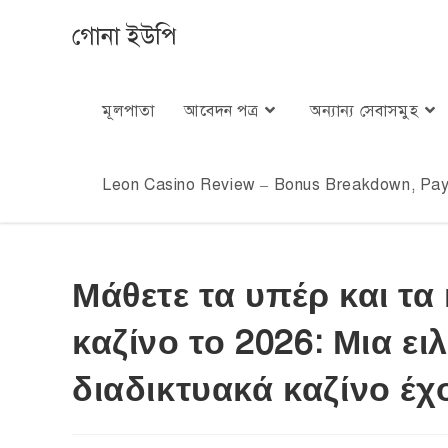
গোনা ইউপি
মূলপাতা
আবেদন পত্র
অন্যান্য সেবাসমুহ
Leon Casino Review – Bonus Breakdown, Paym
Μάθετε τα υπέρ και τα
καζίνο το 2026: Μια ει
διαδικτυακά καζίνο έχ