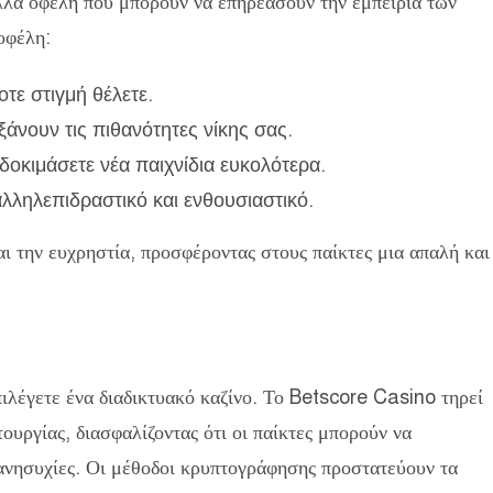
λλά οφέλη που μπορούν να επηρεάσουν την εμπειρία των
οφέλη:
τε στιγμή θέλετε.
νουν τις πιθανότητες νίκης σας.
οκιμάσετε νέα παιχνίδια ευκολότερα.
λληλεπιδραστικό και ενθουσιαστικό.
αι την ευχρηστία, προσφέροντας στους παίκτες μια απαλή και
επιλέγετε ένα διαδικτυακό καζίνο. Το Betscore Casino τηρεί
ουργίας, διασφαλίζοντας ότι οι παίκτες μπορούν να
 ανησυχίες. Οι μέθοδοι κρυπτογράφησης προστατεύουν τα