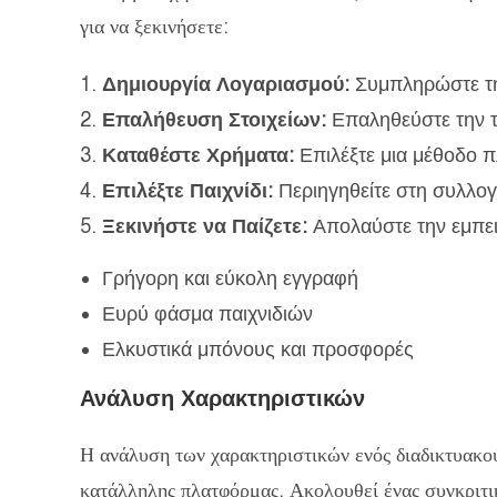
για να ξεκινήσετε:
Δημιουργία Λογαριασμού:
Συμπληρώστε τη 
Επαλήθευση Στοιχείων:
Επαληθεύστε την τ
Καταθέστε Χρήματα:
Επιλέξτε μια μέθοδο π
Επιλέξτε Παιχνίδι:
Περιηγηθείτε στη συλλογή
Ξεκινήστε να Παίζετε:
Απολαύστε την εμπειρ
Γρήγορη και εύκολη εγγραφή
Ευρύ φάσμα παιχνιδιών
Ελκυστικά μπόνους και προσφορές
Ανάλυση Χαρακτηριστικών
Η ανάλυση των χαρακτηριστικών ενός διαδικτυακού 
κατάλληλης πλατφόρμας. Ακολουθεί ένας συγκριτικ