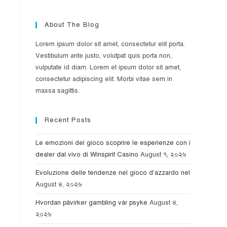
About The Blog
Lorem ipsum dolor sit amet, consectetur elit porta.
Vestibulum ante justo, volutpat quis porta non,
vulputate id diam. Lorem et ipsum dolor sit amet,
consectetur adipiscing elit. Morbi vitae sem in
massa sagittis.
Recent Posts
Le emozioni del gioco scoprire le esperienze con i
dealer dal vivo di Winspirit Casino
August ৭, ২০২৬
Evoluzione delle tendenze nel gioco d'azzardo nel
August ৪, ২০২৬
Hvordan påvirker gambling vår psyke
August ৪,
২০২৬