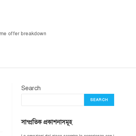
ome offer breakdown
Search
SEARCH
সাম্প্রতিক প্রকাশনাসমূহ