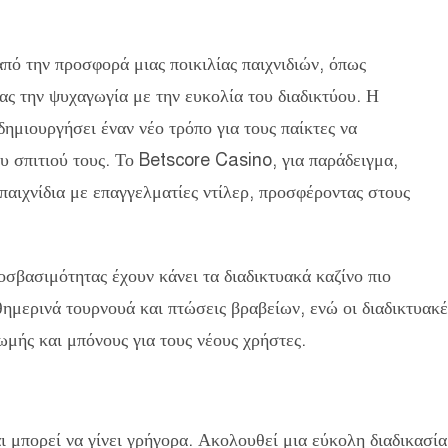
από την προσφορά μιας ποικιλίας παιχνιδιών, όπως
ας την ψυχαγωγία με την ευκολία του διαδικτύου. Η
δημιουργήσει έναν νέο τρόπο για τους παίκτες να
υ σπιτιού τους. Το Betscore Casino, για παράδειγμα,
παιχνίδια με επαγγελματίες ντίλερ, προσφέροντας στους
οσβασιμότητας έχουν κάνει τα διαδικτυακά καζίνο πιο
ημερινά τουρνουά και πτώσεις βραβείων, ενώ οι διαδικτυακέ
μής και μπόνους για τους νέους χρήστες.
ι μπορεί να γίνει γρήγορα. Ακολουθεί μια εύκολη διαδικασία