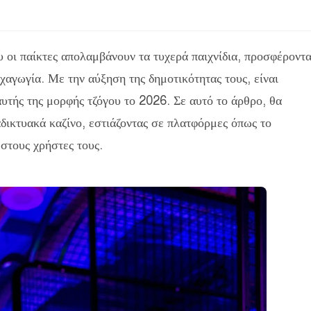
υ οι παίκτες απολαμβάνουν τα τυχερά παιχνίδια, προσφέροντ
υχαγωγία. Με την αύξηση της δημοτικότητας τους, είναι
υτής της μορφής τζόγου το 2026. Σε αυτό το άρθρο, θα
δικτυακά καζίνο, εστιάζοντας σε πλατφόρμες όπως το
στους χρήστες τους.