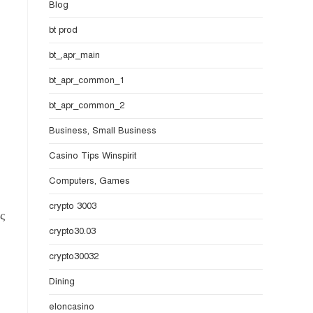
Blog
bt prod
bt_,apr_main
bt_apr_common_1
bt_apr_common_2
Business, Small Business
Casino Tips Winspirit
Computers, Games
crypto 3003
ς
crypto30.03
crypto30032
Dining
eloncasino