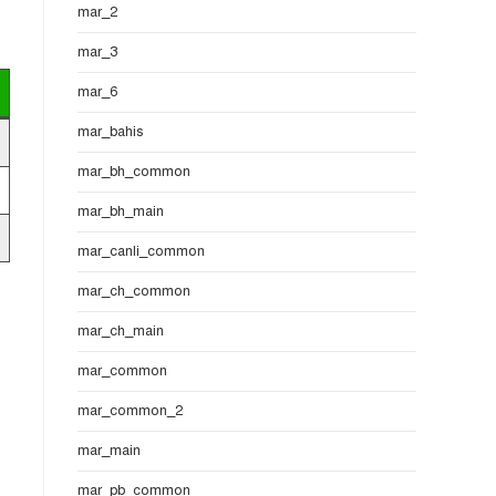
mar_2
mar_3
mar_6
mar_bahis
mar_bh_common
mar_bh_main
mar_canli_common
mar_ch_common
mar_ch_main
mar_common
mar_common_2
mar_main
mar_pb_common