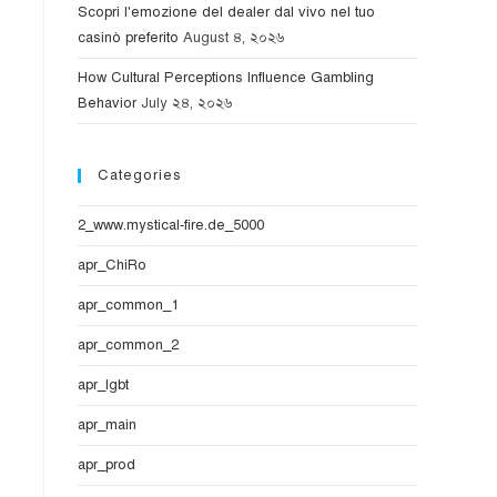
Scopri l'emozione del dealer dal vivo nel tuo
casinò preferito
August ৪, ২০২৬
How Cultural Perceptions Influence Gambling
Behavior
July ২৪, ২০২৬
Categories
2_www.mystical-fire.de_5000
apr_ChiRo
apr_common_1
apr_common_2
apr_lgbt
apr_main
apr_prod