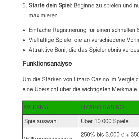
Starte dein Spiel:
Beginne zu spielen und n
maximieren.
Einfache Registrierung für einen schnellen S
Vielfältige Spiele, die an verschiedene Vor
Attraktive Boni, die das Spielerlebnis verbe
Funktionsanalyse
Um die Stärken von Lizaro Casino im Vergleich 
eine Übersicht über die wichtigsten Merkmale
MERKMAL
LIZARO CASINO
Spielauswahl
Über 10.000 Spiele
250% bis 3.000 € + 35