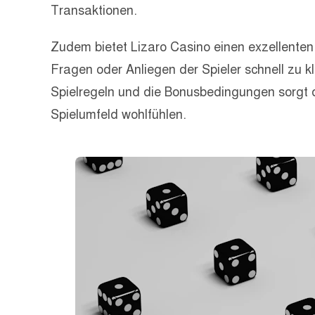
Transaktionen.
Zudem bietet Lizaro Casino einen exzellenten
Fragen oder Anliegen der Spieler schnell zu 
Spielregeln und die Bonusbedingungen sorgt da
Spielumfeld wohlfühlen.