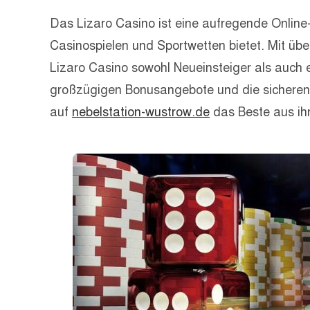
Das Lizaro Casino ist eine aufregende Online-S
Casinospielen und Sportwetten bietet. Mit übe
Lizaro Casino sowohl Neueinsteiger als auch 
großzügigen Bonusangebote und die sicheren
auf
nebelstation-wustrow.de
das Beste aus ih