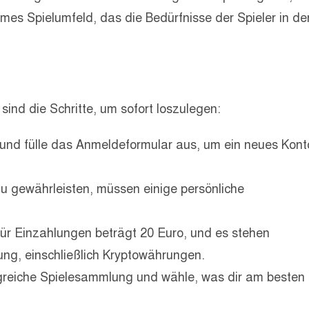
mes Spielumfeld, das die Bedürfnisse der Spieler in de
 sind die Schritte, um sofort loszulegen:
und fülle das Anmeldeformular aus, um ein neues Kont
u gewährleisten, müssen einige persönliche
ür Einzahlungen beträgt 20 Euro, und es stehen
ng, einschließlich Kryptowährungen.
reiche Spielesammlung und wähle, was dir am besten