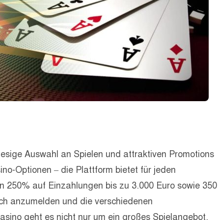
riesige Auswahl an Spielen und attraktiven Promotions
ino-Optionen – die Plattform bietet für jeden
 250% auf Einzahlungen bis zu 3.000 Euro sowie 350
 sich anzumelden und die verschiedenen
asino geht es nicht nur um ein großes Spielangebot,