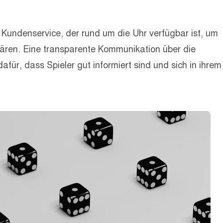
 Kundenservice, der rund um die Uhr verfügbar ist, um
klären. Eine transparente Kommunikation über die
für, dass Spieler gut informiert sind und sich in ihrem