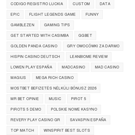
CODIGO REGISTRO LUCKIA
CUSTOM
DATA
EPIC
FLIGHT LEGENDS GAME
FUNNY
GAMBLEZEN
GAMING TIPS
GET STARTED WITH CASIMBA
GGBET
GOLDEN PANDA CASINO
GRY OWOCÓWKI ZA DARMO
HISPIN CASINO DEUTSCH
LEANBIOME REVIEW
LOWEN PLAY ESPAÑA
MADCASINO
MAD CASINO
MAGIUS
MEGA RICH CASINO
MOSTBET BEFIZETÉS NÉLKÜLI BÓNUSZ 2026
MR BET OPINIE
MUSIC
PIROT 5
PIROTS 5 DEMO
POLSKIE NOWE KASYNO
REVERY PLAY CASINO GR
SAVASPIN ESPAÑA
TOP MATCH
WINSPIRIT BEST SLOTS