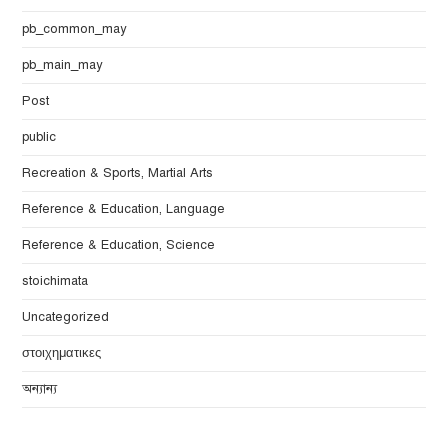
pb_common_may
pb_main_may
Post
public
Recreation & Sports, Martial Arts
Reference & Education, Language
Reference & Education, Science
stoichimata
Uncategorized
στοιχηματικες
অন্যান্য