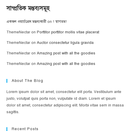
সাম্প্রতিক মন্তব্যসমূহ
একজন ওয়ার্ডপ্রেস মন্তব্যকারী
on
! স্বাগতম!
ThemeNectar
on
Porttitor porttitor mollis vitae placerat
ThemeNectar
on
Auctor consectetur ligula gravida
ThemeNectar
on
Amazing post with all the goodies
ThemeNectar
on
Amazing post with all the goodies
About The Blog
Lorem ipsum dolor sit amet, consectetur elit porta. Vestibulum ante
justo, volutpat quis porta non, vulputate id diam. Lorem et ipsum
dolor sit amet, consectetur adipiscing elit. Morbi vitae sem in massa
sagittis.
Recent Posts