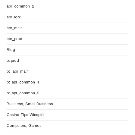
apr_common_2
apr_lgbt
apr_main
apr_prod
Blog
bt prod
bt_,apr_main
bt_apr_common_1
bt_apr_common_2
Business, Small Business
Casino Tips Winspirit
Computers, Games