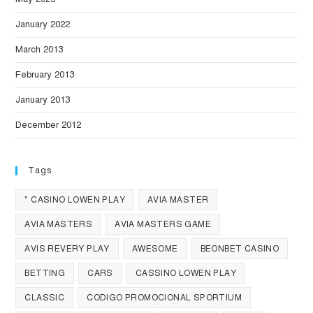
January 2022
March 2013
February 2013
January 2013
December 2012
Tags
" CASINO LOWEN PLAY
AVIA MASTER
AVIA MASTERS
AVIA MASTERS GAME
AVIS REVERY PLAY
AWESOME
BEONBET CASINO
BETTING
CARS
CASSINO LOWEN PLAY
CLASSIC
CODIGO PROMOCIONAL SPORTIUM