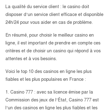
La qualité du service client : le casino doit
disposer d’un service client efficace et disponible
24h/24 pour vous aider en cas de problème.
En résumé, pour choisir le meilleur casino en
ligne, il est important de prendre en compte ces
critères et de choisir un casino qui répond à vos
attentes et à vos besoins.
Voici le top 10 des casinos en ligne les plus
fiables et les plus populaires en France :
1. Casino 777 : avec sa licence émise par la
Commission des jeux de l’État, Casino 777 est
l’un des casinos en ligne les plus fiables et les