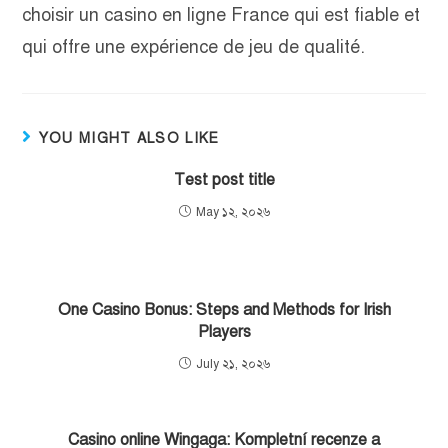
choisir un casino en ligne France qui est fiable et
qui offre une expérience de jeu de qualité.
YOU MIGHT ALSO LIKE
Test post title
May ১২, ২০২৬
One Casino Bonus: Steps and Methods for Irish
Players
July ২১, ২০২৬
Casino online Wingaga: Kompletní recenze a