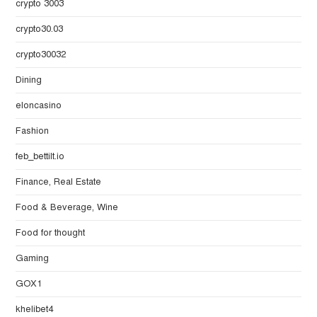
crypto 3003
crypto30.03
crypto30032
Dining
eloncasino
Fashion
feb_bettilt.io
Finance, Real Estate
Food & Beverage, Wine
Food for thought
Gaming
GOX1
khelibet4