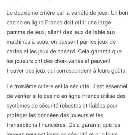
Le deuxième critère est la variété de jeux. Un bon
casino en ligne France doit offrir une large
gamme de jeux, allant des jeux de table aux
machines à sous, en passant par les jeux de
cartes et les jeux de hasard. Cela garantit que
les joueurs ont des choix variés et peuvent
trouver des jeux qui correspondent à leurs goûts.
Le troisième critère est la sécurité. Il est essentiel
de vérifier si le casino en ligne France utilise des
systèmes de sécurité robustes et fiables pour
protéger les données des joueurs et les
transactions financières. Cela garantit que les
joueurs peuvent jouer en sécurité et que leurs