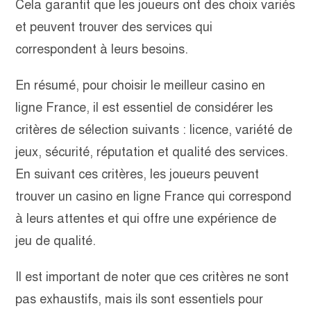
Cela garantit que les joueurs ont des choix variés
et peuvent trouver des services qui
correspondent à leurs besoins.
En résumé, pour choisir le meilleur casino en
ligne France, il est essentiel de considérer les
critères de sélection suivants : licence, variété de
jeux, sécurité, réputation et qualité des services.
En suivant ces critères, les joueurs peuvent
trouver un casino en ligne France qui correspond
à leurs attentes et qui offre une expérience de
jeu de qualité.
Il est important de noter que ces critères ne sont
pas exhaustifs, mais ils sont essentiels pour