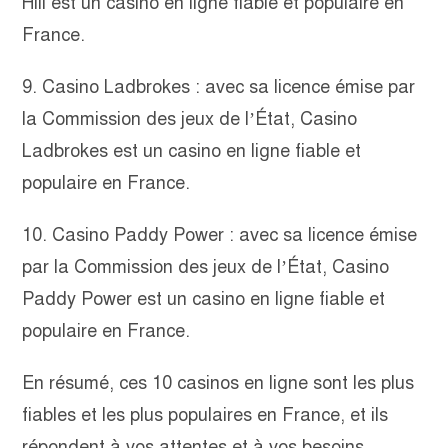
Hill est un casino en ligne fiable et populaire en
France.
9. Casino Ladbrokes : avec sa licence émise par
la Commission des jeux de l’État, Casino
Ladbrokes est un casino en ligne fiable et
populaire en France.
10. Casino Paddy Power : avec sa licence émise
par la Commission des jeux de l’État, Casino
Paddy Power est un casino en ligne fiable et
populaire en France.
En résumé, ces 10 casinos en ligne sont les plus
fiables et les plus populaires en France, et ils
répondent à vos attentes et à vos besoins.