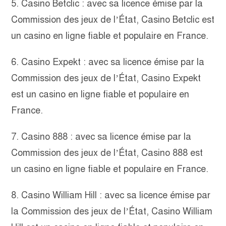
5. Casino Betclic : avec sa licence émise par la
Commission des jeux de l’État, Casino Betclic est
un casino en ligne fiable et populaire en France.
6. Casino Expekt : avec sa licence émise par la
Commission des jeux de l’État, Casino Expekt
est un casino en ligne fiable et populaire en
France.
7. Casino 888 : avec sa licence émise par la
Commission des jeux de l’État, Casino 888 est
un casino en ligne fiable et populaire en France.
8. Casino William Hill : avec sa licence émise par
la Commission des jeux de l’État, Casino William