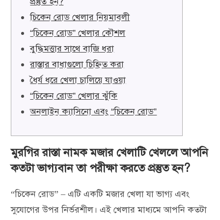
প্রস্তুত হন?
চিকেন রোড খেলার নিয়মাবলী
“চিকেন রোড” খেলার কৌশল
বুদ্ধিমত্তার সাথে বাজি ধরা
রাস্তার বাধাগুলো চিহ্নিত করা
ধৈর্য ধরে খেলা চালিয়ে যাওয়া
“চিকেন রোড” খেলার ঝুঁকি
অনলাইন ক্যাসিনো এবং “চিকেন রোড”
মুরগির রাস্তা নামক মজার খেলাটি খেললে আপনি
কতটা ভাগ্যবান তা পরীক্ষা করতে প্রস্তুত হন?
“চিকেন রোড” – এটি একটি মজার খেলা যা ভাগ্য এবং
সুযোগের উপর নির্ভরশীল। এই খেলার মাধ্যমে আপনি কতটা