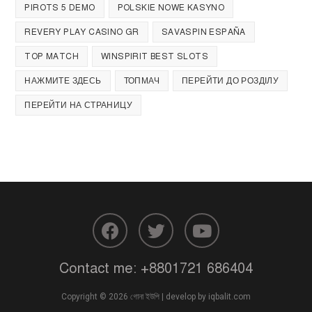
PIROTS 5 DEMO
POLSKIE NOWE KASYNO
REVERY PLAY CASINO GR
SAVASPIN ESPAÑA
TOP MATCH
WINSPIRIT BEST SLOTS
НАЖМИТЕ ЗДЕСЬ
ТОПМАЧ
ПЕРЕЙТИ ДО РОЗДІЛУ
ПЕРЕЙТИ НА СТРАНИЦУ
Contact me:
+8801721 686404
Copyright © 2026 গোনা ইউপি | develop by
iqbalit.com