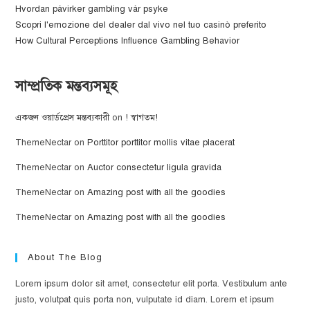
Hvordan påvirker gambling vår psyke
Scopri l'emozione del dealer dal vivo nel tuo casinò preferito
How Cultural Perceptions Influence Gambling Behavior
সাম্প্রতিক মন্তব্যসমূহ
একজন ওয়ার্ডপ্রেস মন্তব্যকারী
on
! স্বাগতম!
ThemeNectar
on
Porttitor porttitor mollis vitae placerat
ThemeNectar
on
Auctor consectetur ligula gravida
ThemeNectar
on
Amazing post with all the goodies
ThemeNectar
on
Amazing post with all the goodies
About The Blog
Lorem ipsum dolor sit amet, consectetur elit porta. Vestibulum ante
justo, volutpat quis porta non, vulputate id diam. Lorem et ipsum