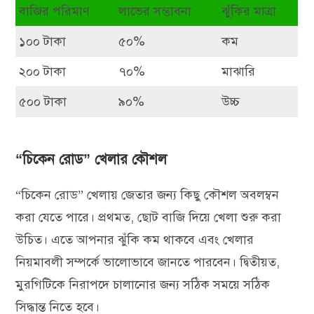
বাজির পরিমাণ
লাভের সম্ভাবনা
ঝুঁকির মাত্রা
১০০ টাকা
৫০%
কম
২০০ টাকা
৭০%
মাঝারি
৫০০ টাকা
৯০%
উচ্চ
“চিকেন রোড” খেলার কৌশল
“চিকেন রোড” খেলায় জেতার জন্য কিছু কৌশল অবলম্বন
করা যেতে পারে। প্রথমত, ছোট বাজি দিয়ে খেলা শুরু করা
উচিত। এতে আপনার ঝুঁকি কম থাকবে এবং খেলার
নিয়মাবলী সম্পর্কে ভালোভাবে জানতে পারবেন। দ্বিতীয়ত,
মুরগিটিকে নিরাপদে চালানোর জন্য সঠিক সময়ে সঠিক
সিদ্ধান্ত নিতে হবে।