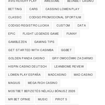
AVIS REVERY PLAY
AWESOME
BEONBET CASINO
BETTING
CARS
CASSINO LOWEN PLAY
CLASSIC
CODIGO PROMOCIONAL SPORTIUM
CODIGO REGISTRO LUCKIA
CUSTOM
DATA
EPIC
FLIGHT LEGENDS GAME
FUNNY
GAMBLEZEN
GAMING TIPS
GET STARTED WITH CASIMBA
GGBET
GOLDEN PANDA CASINO
GRY OWOCÓWKI ZA DARMO
HISPIN CASINO DEUTSCH
LEANBIOME REVIEW
LOWEN PLAY ESPAÑA
MADCASINO
MAD CASINO
MAGIUS
MEGA RICH CASINO
MOSTBET BEFIZETÉS NÉLKÜLI BÓNUSZ 2026
MR BET OPINIE
MUSIC
PIROT 5