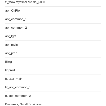
2_www.mystical-fire.de_5000
apr_ChiRo
apr_common_1
apr_common_2
apr_lgbt
apr_main
apr_prod
Blog
bt prod
bt_,apr_main
bt_apr_common_1
bt_apr_common_2
Business, Small Business