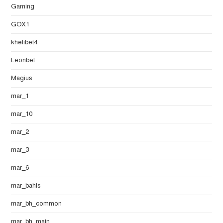
Gaming
GOX1
khelibet4
Leonbet
Magius
mar_1
mar_10
mar_2
mar_3
mar_6
mar_bahis
mar_bh_common
mar_bh_main