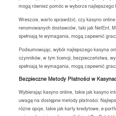
mogą również pomóc w wyborze najlepszego 
Wreszcie, warto sprawdzić, czy kasyno online
renomowanych dostawców, taki jak NetEnt, Mi
spełniają te wymagania, mogą zapewnić grac
Podsumowując, wybór najlepszego kasyna onl
czynników, w tym licencji, bezpieczeństwa, wyb
spełniają te wymagania, mogą zapewnić grac
Bezpieczne Metody Płatności w Kasynac
Wybierając kasyno online, takie jak kasyno int
uwagę na dostępne metody płatności. Najleps
różne opcje, takie jak karty kredytowe, e-port