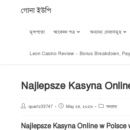
গোনা ইউপি
মূলপাতা
আবেদন পত্র
অন্যান্য সেবাসমুহ
Leon Casino Review – Bonus Breakdown, Paym
Najlepsze Kasyna Onlin
quartz33747
May ২৪, ২০২৬
অন্যান্য
Najlepsze Kasyna Online w Polsce