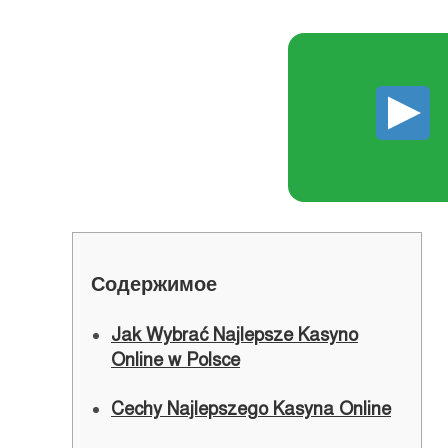
Содержимое
Jak Wybrać Najlepsze Kasyno
Online w Polsce
Cechy Najlepszego Kasyna Online