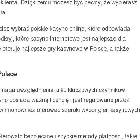
a klienta. Dzięki temu możesz być pewny, że wybierasz
ia.
sisz wybrać polskie kasyno online, które odpowiada
kryj, które kasyno internetowe jest najlepsze dla
e oferuje najlepsze gry kasynowe w Polsce, a także
Polsce
ymaga uwzględnienia kilku kluczowych czynników.
no posiada ważną licencję i jest regulowane przez
owinno również oferować szeroki wybór gier kasynowych
ferowało bezpieczne i szybkie metody płatności, takie