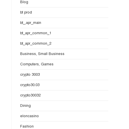
Blog
bt prod
bt_,apr_main
bt_apr_common_1
bt_apr_common_2
Business, Small Business
Computers, Games
crypto 3003
crypto30.03
crypto30032
Dining
eloncasino
Fashion