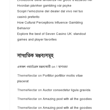
Evoluzione delle tendenze nel gioco d'azzardo nel
Hvordan påvirker gambling vår psyke
Scopri l'emozione del dealer dal vivo nel tuo
casinò preferito
How Cultural Perceptions Influence Gambling
Behavior
Explore the best of Seven Casino UK: standout
games and player favorites
সাম্প্রতিক মন্তব্যসমূহ
একজন ওয়ার্ডপ্রেস মন্তব্যকারী
on
! স্বাগতম!
ThemeNectar
on
Porttitor porttitor mollis vitae
placerat
ThemeNectar
on
Auctor consectetur ligula gravida
ThemeNectar
on
Amazing post with all the goodies
ThemeNectar
on
Amazing post with all the goodies