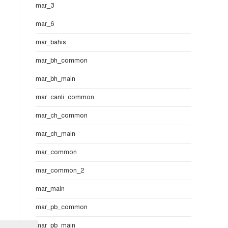
mar_3
mar_6
mar_bahis
mar_bh_common
mar_bh_main
mar_canli_common
mar_ch_common
mar_ch_main
mar_common
mar_common_2
mar_main
mar_pb_common
mar_pb_main