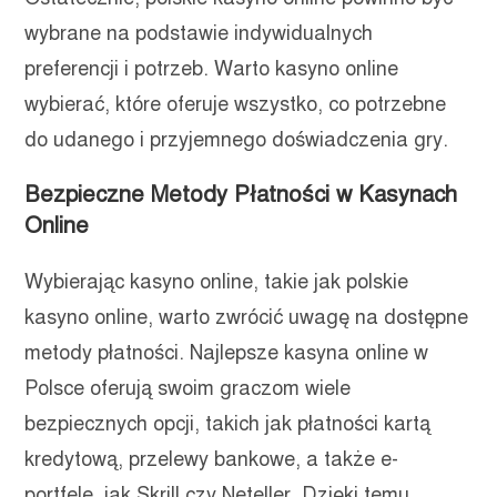
wybrane na podstawie indywidualnych
preferencji i potrzeb. Warto kasyno online
wybierać, które oferuje wszystko, co potrzebne
do udanego i przyjemnego doświadczenia gry.
Bezpieczne Metody Płatności w Kasynach
Online
Wybierając kasyno online, takie jak polskie
kasyno online, warto zwrócić uwagę na dostępne
metody płatności. Najlepsze kasyna online w
Polsce oferują swoim graczom wiele
bezpiecznych opcji, takich jak płatności kartą
kredytową, przelewy bankowe, a także e-
portfele, jak Skrill czy Neteller. Dzięki temu,