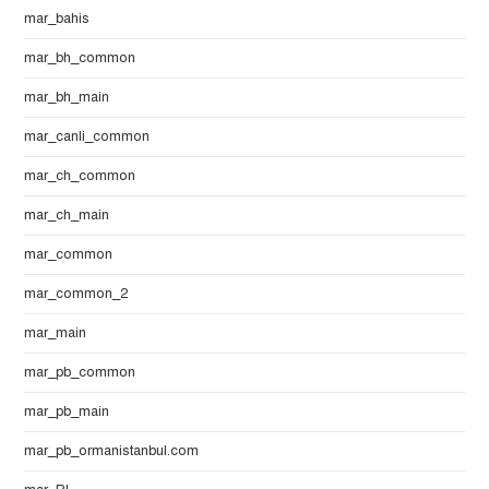
mar_bahis
mar_bh_common
mar_bh_main
mar_canli_common
mar_ch_common
mar_ch_main
mar_common
mar_common_2
mar_main
mar_pb_common
mar_pb_main
mar_pb_ormanistanbul.com