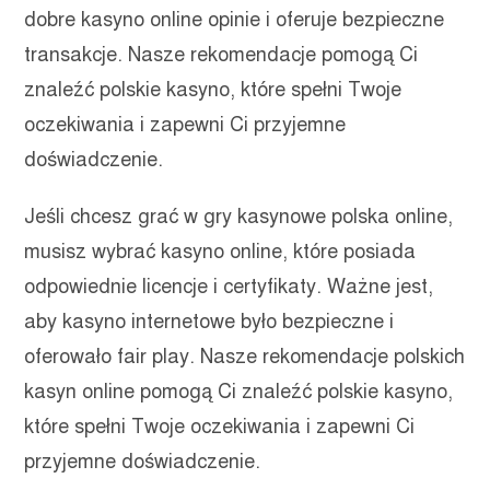
dobre kasyno online opinie i oferuje bezpieczne
transakcje. Nasze rekomendacje pomogą Ci
znaleźć polskie kasyno, które spełni Twoje
oczekiwania i zapewni Ci przyjemne
doświadczenie.
Jeśli chcesz grać w gry kasynowe polska online,
musisz wybrać kasyno online, które posiada
odpowiednie licencje i certyfikaty. Ważne jest,
aby kasyno internetowe było bezpieczne i
oferowało fair play. Nasze rekomendacje polskich
kasyn online pomogą Ci znaleźć polskie kasyno,
które spełni Twoje oczekiwania i zapewni Ci
przyjemne doświadczenie.