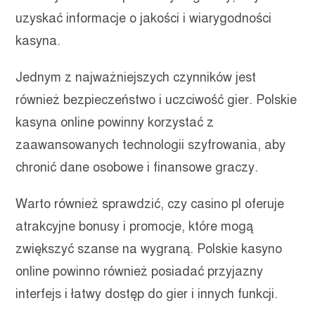
uzyskać informacje o jakości i wiarygodności
kasyna.
Jednym z najważniejszych czynników jest
również bezpieczeństwo i uczciwość gier. Polskie
kasyna online powinny korzystać z
zaawansowanych technologii szyfrowania, aby
chronić dane osobowe i finansowe graczy.
Warto również sprawdzić, czy casino pl oferuje
atrakcyjne bonusy i promocje, które mogą
zwiększyć szanse na wygraną. Polskie kasyno
online powinno również posiadać przyjazny
interfejs i łatwy dostęp do gier i innych funkcji.