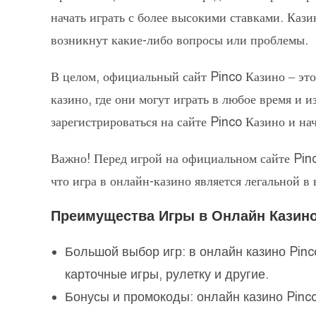
начать играть с более высокими ставками. Кази
возникнут какие-либо вопросы или проблемы.
В целом, официальный сайт Pinco Казино – это
казино, где они могут играть в любое время и
зарегистрироваться на сайте Pinco Казино и нач
Важно! Перед игрой на официальном сайте Pinco
что игра в онлайн-казино является легальной в 
Преимущества Игры в Онлайн Казино
Большой выбор игр: в онлайн казино Pinc
карточные игры, рулетку и другие.
Бонусы и промокоды: онлайн казино Pinc