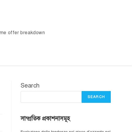
ome offer breakdown
Search
SEARCH
সাম্প্রতিক প্রকাশনাসমূহ