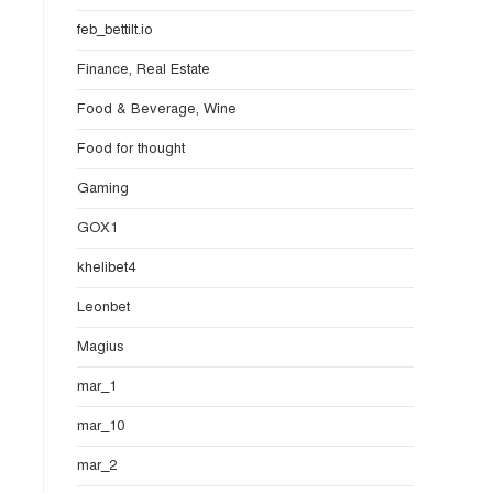
feb_bettilt.io
Finance, Real Estate
Food & Beverage, Wine
Food for thought
Gaming
GOX1
khelibet4
Leonbet
Magius
mar_1
mar_10
mar_2