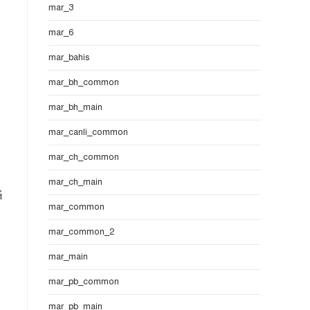
mar_3
mar_6
mar_bahis
mar_bh_common
mar_bh_main
mar_canli_common
mar_ch_common
mar_ch_main
й
mar_common
mar_common_2
mar_main
mar_pb_common
mar_pb_main