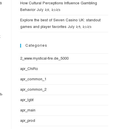
в
How Cultural Perceptions Influence Gambling
Behavior
July ২৪, ২০২৬
Explore the best of Seven Casino UK: standout
games and player favorites
July ২৩, ২০২৬
х
Categories
2_www.mystical-fire.de_5000
apr_ChiRo
apr_common_1
apr_common_2
ь
apr_lgbt
apr_main
apr_prod