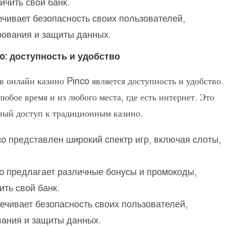
ичить свой банк.
ечивает безопасность своих пользователей,
ования и защиты данных.
o: доступность и удобство
в онлайн казино Pinco является доступность и удобство.
юбое время и из любого места, где есть интернет. Это
нный доступ к традиционным казино.
co представлен широкий спектр игр, включая слоты,
co предлагает различные бонусы и промокоды,
ить свой банк.
печивает безопасность своих пользователей,
ания и защиты данных.