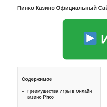
Пинко Казино Официальный Сайт
И
Содержимое
Преимущества Игры в Онлайн
Казино Pinco