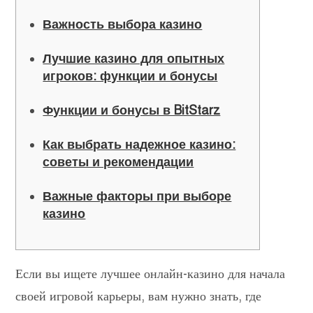
Важность выбора казино
Лучшие казино для опытных
игроков: функции и бонусы
Функции и бонусы в BitStarz
Как выбрать надежное казино:
советы и рекомендации
Важные факторы при выборе
казино
Если вы ищете лучшее онлайн-казино для начала
своей игровой карьеры, вам нужно знать, где