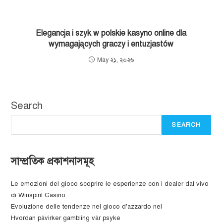
Elegancja i szyk w polskie kasyno online dla
wymagających graczy i entuzjastów
May ২১, ২০২৬
Search
SEARCH
সাম্প্রতিক প্রকাশনাসমূহ
Le emozioni del gioco scoprire le esperienze con i dealer dal vivo
di Winspirit Casino
Evoluzione delle tendenze nel gioco d'azzardo nel
Hvordan påvirker gambling vår psyke