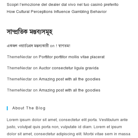
Scopri l'emozione del dealer dal vivo nel tuo casinò preferito
How Cultural Perceptions Influence Gambling Behavior
সাম্প্রতিক মন্তব্যসমূহ
একজন ওয়ার্ডপ্রেস মন্তব্যকারী
on
! স্বাগতম!
ThemeNectar
on
Porttitor porttitor mollis vitae placerat
ThemeNectar
on
Auctor consectetur ligula gravida
ThemeNectar
on
Amazing post with all the goodies
ThemeNectar
on
Amazing post with all the goodies
About The Blog
Lorem ipsum dolor sit amet, consectetur elit porta. Vestibulum ante
justo, volutpat quis porta non, vulputate id diam. Lorem et ipsum
dolor sit amet, consectetur adipiscing elit. Morbi vitae sem in massa