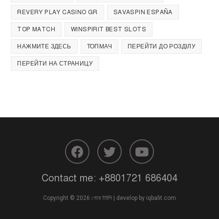
REVERY PLAY CASINO GR
SAVASPIN ESPAÑA
TOP MATCH
WINSPIRIT BEST SLOTS
НАЖМИТЕ ЗДЕСЬ
ТОПМАЧ
ПЕРЕЙТИ ДО РОЗДІЛУ
ПЕРЕЙТИ НА СТРАНИЦУ
Contact me:
+8801721 686404
Copyright © 2026 গোনা ইউপি | develop by
iqbalit.com