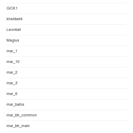
GOX1
khelibet4
Leonbet
Magius
mar_1
mar_10
mar_2
mar_3
mar_6
mar_bahis
mar_bh_common
mar_bh_main