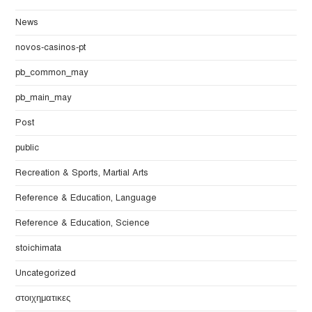
News
novos-casinos-pt
pb_common_may
pb_main_may
Post
public
Recreation & Sports, Martial Arts
Reference & Education, Language
Reference & Education, Science
stoichimata
Uncategorized
στοιχηματικες