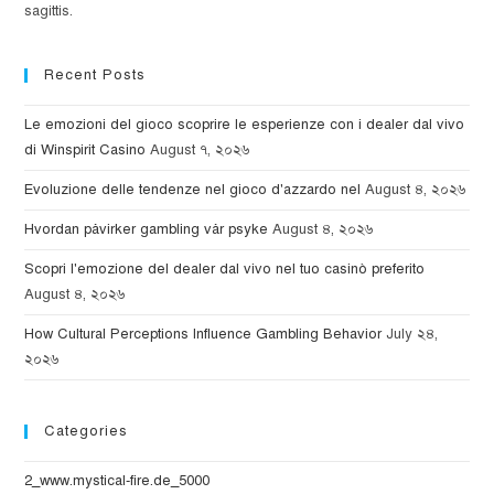
sagittis.
Recent Posts
Le emozioni del gioco scoprire le esperienze con i dealer dal vivo
di Winspirit Casino
August ৭, ২০২৬
Evoluzione delle tendenze nel gioco d'azzardo nel
August ৪, ২০২৬
Hvordan påvirker gambling vår psyke
August ৪, ২০২৬
Scopri l'emozione del dealer dal vivo nel tuo casinò preferito
August ৪, ২০২৬
How Cultural Perceptions Influence Gambling Behavior
July ২৪,
২০২৬
Categories
2_www.mystical-fire.de_5000