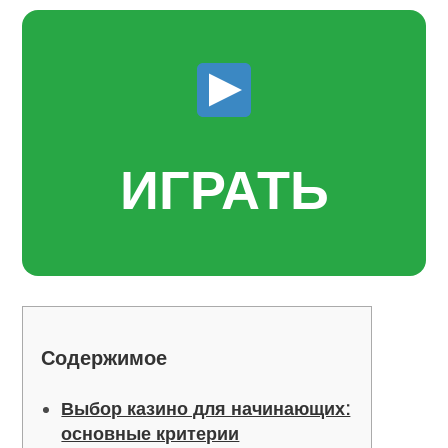
ИГРАТЬ
Содержимое
Выбор казино для начинающих:
основные критерии