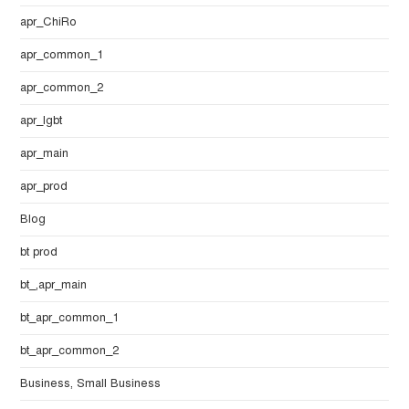
apr_ChiRo
apr_common_1
apr_common_2
apr_lgbt
apr_main
apr_prod
Blog
bt prod
bt_,apr_main
bt_apr_common_1
bt_apr_common_2
Business, Small Business