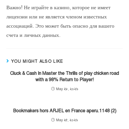
Важно! Не играйте в казино, которое не имеет
лицензии или не является членом известных
ассоциаций. Это может быть опасно для вашего
счета и личных данных.
YOU MIGHT ALSO LIKE
Cluck & Cash In Master the Thrills of play chicken road
with a 98% Return to Player!
May ২৮, ২০২৬
Bookmakers hors ARJEL en France aperu.1148 (2)
May ২৫, ২০২৬