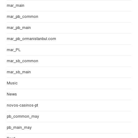
mar_main
mar_pb_common
mar_pb_main
mar_pb_ormanistanbul.com
mar_PL
mar_sb_common
mar_sb_main
Music
News
novos-casinos-pt
pb_common_may
pb_main_may