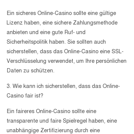
Ein sicheres Online-Casino sollte eine gültige
Lizenz haben, eine sichere Zahlungsmethode
anbieten und eine gute Ruf- und
Sicherheitspolitik haben. Sie sollten auch
sicherstellen, dass das Online-Casino eine SSL-
Verschlüsselung verwendet, um Ihre persönlichen
Daten zu schützen.
3. Wie kann ich sicherstellen, dass das Online-
Casino fair ist?
Ein faireres Online-Casino sollte eine
transparente und faire Spielregel haben, eine
unabhängige Zertifizierung durch eine