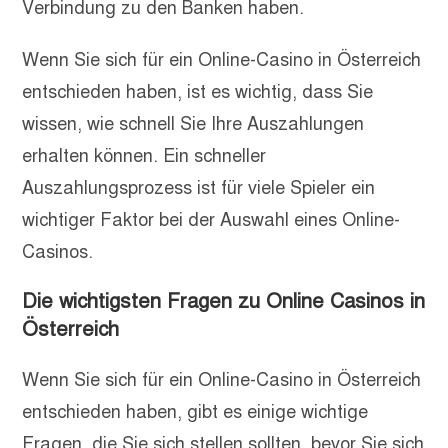
Verbindung zu den Banken haben.
Wenn Sie sich für ein Online-Casino in Österreich
entschieden haben, ist es wichtig, dass Sie
wissen, wie schnell Sie Ihre Auszahlungen
erhalten können. Ein schneller
Auszahlungsprozess ist für viele Spieler ein
wichtiger Faktor bei der Auswahl eines Online-
Casinos.
Die wichtigsten Fragen zu Online Casinos in
Österreich
Wenn Sie sich für ein Online-Casino in Österreich
entschieden haben, gibt es einige wichtige
Fragen, die Sie sich stellen sollten, bevor Sie sich