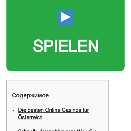
SPIELEN
Содержимое
Die besten Online Casinos für
Österreich