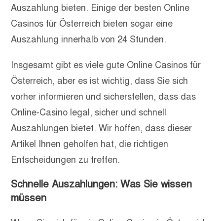
Auszahlung bieten. Einige der besten Online
Casinos für Österreich bieten sogar eine
Auszahlung innerhalb von 24 Stunden.
Insgesamt gibt es viele gute Online Casinos für
Österreich, aber es ist wichtig, dass Sie sich
vorher informieren und sicherstellen, dass das
Online-Casino legal, sicher und schnell
Auszahlungen bietet. Wir hoffen, dass dieser
Artikel Ihnen geholfen hat, die richtigen
Entscheidungen zu treffen.
Schnelle Auszahlungen: Was Sie wissen
müssen