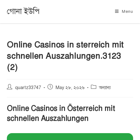
গোনা ইউপি
Menu
Online Casinos in sterreich mit
schnellen Auszahlungen.3123
(2)
quartz33747
May ২৮, ২০২৬
অন্যান্য
Online Casinos in Österreich mit
schnellen Auszahlungen