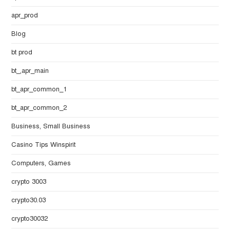
apr_prod
Blog
bt prod
bt_,apr_main
bt_apr_common_1
bt_apr_common_2
Business, Small Business
Casino Tips Winspirit
Computers, Games
crypto 3003
crypto30.03
crypto30032