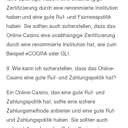
Zertifizierung durch eine renommierte Institution
haben und eine gute Ruf- und Fairnesspolitik
haben. Sie sollten auch sicherstellen, dass das
Online-Casino eine unabhängige Zertifizierung
durch eine renommierte Institution hat, wie zum
Beispiel eCOGRA oder GLI.
9. Wie kann ich sicherstellen, dass das Online-
Casino eine gute Ruf- und Zahlungspolitik hat?
Ein Online-Casino, das eine gute Ruf- und
Zahlungspolitik hat, sollte eine sichere
Zahlungsmethode anbieten und eine gute Ruf-
und Zahlungspolitik haben. Sie sollten auch