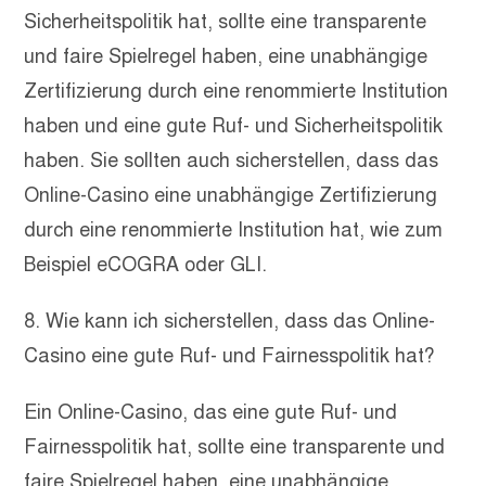
Sicherheitspolitik hat, sollte eine transparente
und faire Spielregel haben, eine unabhängige
Zertifizierung durch eine renommierte Institution
haben und eine gute Ruf- und Sicherheitspolitik
haben. Sie sollten auch sicherstellen, dass das
Online-Casino eine unabhängige Zertifizierung
durch eine renommierte Institution hat, wie zum
Beispiel eCOGRA oder GLI.
8. Wie kann ich sicherstellen, dass das Online-
Casino eine gute Ruf- und Fairnesspolitik hat?
Ein Online-Casino, das eine gute Ruf- und
Fairnesspolitik hat, sollte eine transparente und
faire Spielregel haben, eine unabhängige