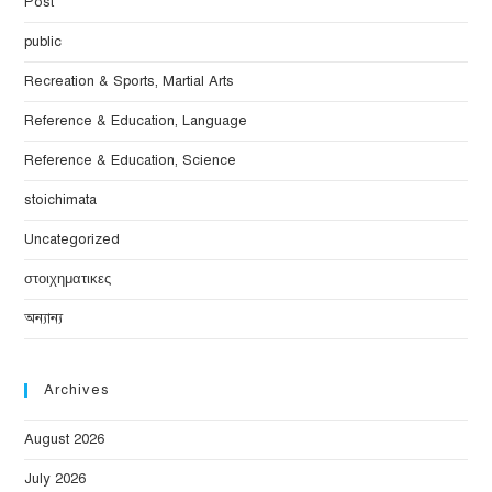
Post
public
Recreation & Sports, Martial Arts
Reference & Education, Language
Reference & Education, Science
stoichimata
Uncategorized
στοιχηματικες
অন্যান্য
Archives
August 2026
July 2026