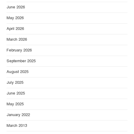
June 2026
May 2026
April 2026
March 2026
February 2026
September 2025
August 2025
July 2025
June 2025
May 2025
January 2022
March 2013