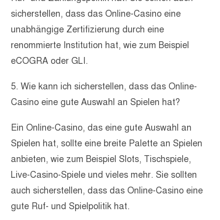
sicherstellen, dass das Online-Casino eine
unabhängige Zertifizierung durch eine
renommierte Institution hat, wie zum Beispiel
eCOGRA oder GLI.
5. Wie kann ich sicherstellen, dass das Online-
Casino eine gute Auswahl an Spielen hat?
Ein Online-Casino, das eine gute Auswahl an
Spielen hat, sollte eine breite Palette an Spielen
anbieten, wie zum Beispiel Slots, Tischspiele,
Live-Casino-Spiele und vieles mehr. Sie sollten
auch sicherstellen, dass das Online-Casino eine
gute Ruf- und Spielpolitik hat.